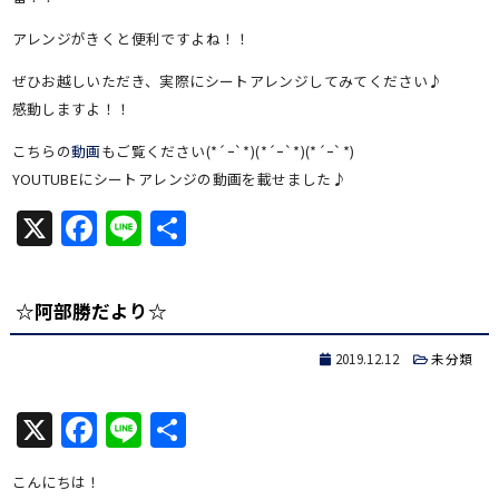
アレンジがきくと便利ですよね！！
ぜひお越しいただき、実際にシートアレンジしてみてください♪
感動しますよ！！
こちらの
動画
もご覧ください(*´ｰ`*)(*´ｰ`*)(*´ｰ`*)
YOUTUBEにシートアレンジの動画を載せました♪
X
Facebook
Line
共
有
☆阿部勝だより☆
2019.12.12
未分類
X
Facebook
Line
共
有
こんにちは！