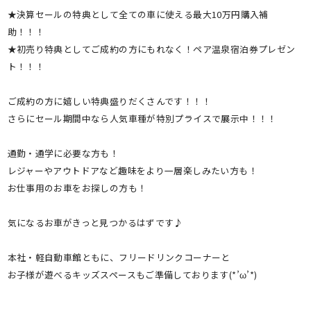
★決算セールの特典として全ての車に使える最大10万円購入補
助！！！
★初売り特典としてご成約の方にもれなく！ペア温泉宿泊券プレゼン
ト！！！
ご成約の方に嬉しい特典盛りだくさんです！！！
さらにセール期間中なら人気車種が特別プライスで展示中！！！
通勤・通学に必要な方も！
レジャーやアウトドアなど趣味をより一層楽しみたい方も！
お仕事用のお車をお探しの方も！
気になるお車がきっと見つかるはずです♪
本社・軽自動車館ともに、フリードリンクコーナーと
お子様が遊べるキッズスペースもご準備しております(*’ω’*)