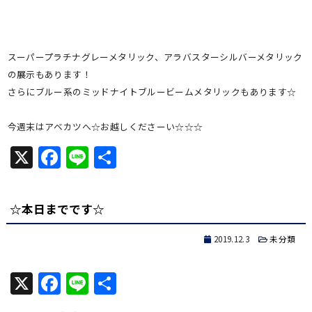
スーパープラチナグレーメタリック、アラバスターシルバーメタリック
の展示もあります！
さらにブルー系のミッドナイトブルービームメタリックもあります☆
今週末はアベカツへ☆お越しくださーい☆☆☆
X
Facebook
Line
共
有
☆本日までです☆
2019.12.3
未分類
X
Facebook
Line
共
有