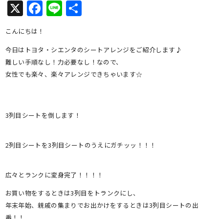
X
Facebook
Line
共
有
こんにちは！
今日はトヨタ・シエンタのシートアレンジをご紹介します♪
難しい手順なし！力必要なし！なので、
女性でも楽々、楽々アレンジできちゃいます☆
3列目シートを倒します！
2列目シートを3列目シートのうえにガチッッ！！！
広々とランクに変身完了！！！！
お買い物をするときは3列目をトランクにし、
年末年始、親戚の集まりでお出かけをするときは3列目シートの出
番！！