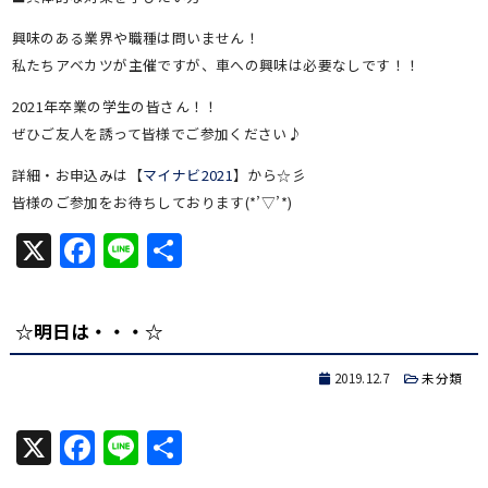
興味のある業界や職種は問いません！
私たちアベカツが主催ですが、車への興味は必要なしです！！
2021年卒業の学生の皆さん！！
ぜひご友人を誘って皆様でご参加ください♪
詳細・お申込みは【
マイナビ2021
】から☆彡
皆様のご参加をお待ちしております(*’▽’*)
X
Facebook
Line
共
有
☆明日は・・・☆
2019.12.7
未分類
X
Facebook
Line
共
有