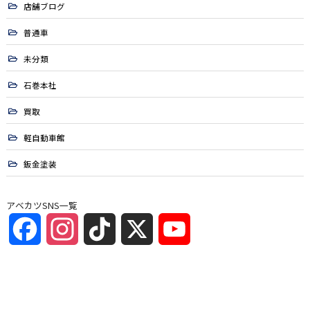
店舗ブログ
普通車
未分類
石巻本社
買取
軽自動車館
鈑金塗装
アベカツSNS一覧
Facebook
Instagram
TikTok
X
YouTube
Channel