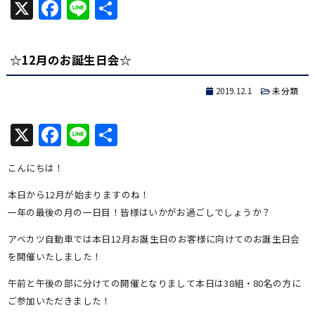
X
Facebook
Line
共
有
☆12月のお誕生日会☆
2019.12.1
未分類
X
Facebook
Line
共
有
こんにちは！
本日から12月が始まりますのね！
一年の最後の月の一日目！皆様はいかがお過ごしでしょうか？
アベカツ自動車では本日12月お誕生日のお客様に向けてのお誕生日会
を開催いたしました！
午前と午後の部に分けての開催となりまして本日は38組・80名の方に
ご参加いただきました！