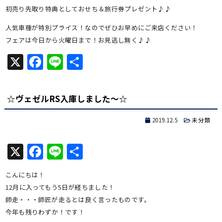
初売り先取り特典としておせち＆旅行券プレゼント♪♪
人気車種が特別プライス！なのでぜひお早めにご来店ください！
フェアは今日から火曜日まで！お見逃し無く♪♪
X
Facebook
Line
共
有
☆ヴェゼルRS入庫しました～☆
2019.12.5
未分類
X
Facebook
Line
共
有
こんにちは！
12月に入ってもう5日が経ちました！
師走・・・師匠が走るとは良く言ったものです。
今年も残りわずか！です！