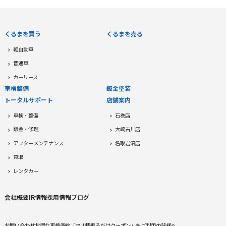
くるまを買う
くるまを売る
軽自動車
普通車
カーリース
車検整備
鈑金塗装
トータルサポート
店舗案内
車検・整備
石巻店
鈑金・修理
大崎古川店
アフターメンテナンス
名取岩沼店
買取
レンタカー
会社概要
IR情報
採用情報
ブログ
お問い合わせ
お得な車検予約
「マル特乗るだけクーポン」をご利用の皆様へ