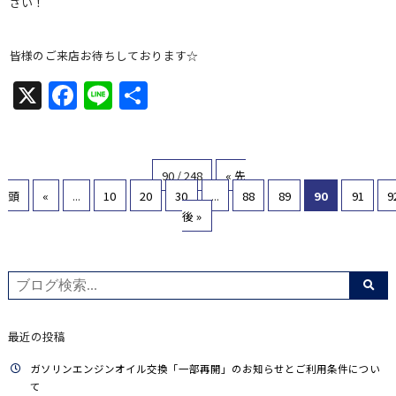
さい！
皆様のご来店お待ちしております☆
X
Facebook
Line
共
有
90 / 248
« 先
頭
«
...
10
20
30
...
88
89
90
91
9
後 »
最近の投稿
ガソリンエンジンオイル交換「一部再開」のお知らせとご利用条件につい
て