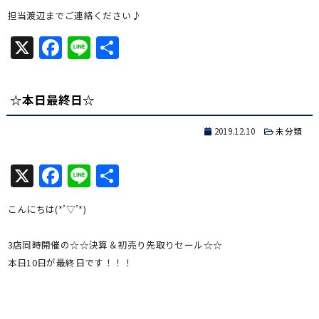
担当渡辺までご連絡ください♪
X
Facebook
Line
共
有
☆本日最終日☆
2019.12.10
未分類
X
Facebook
Line
共
有
こんにちは(*’▽’*)
3店同時開催の☆☆決算＆初売り先取りセール☆☆
本日10日が最終日です！！！