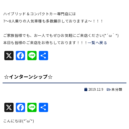
ハイブリッド＆コンパクトカー専門店には
7～8人乗りの人気車種も多数展示しておりますよ～！！！
ご家族皆様でも、お一人でもぜひお気軽にご来店ください(*´ω｀*)
本日も皆様のご来店をお待ちしております！！！
一覧へ戻る
X
Facebook
Line
共
有
☆インターンシップ☆
2019.12.9
未分類
X
Facebook
Line
共
有
こんにちは(*’ω’*)