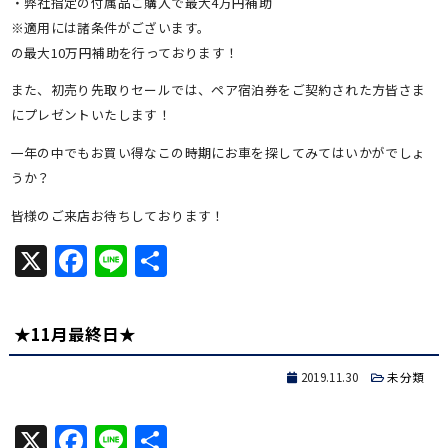
・弊社指定の付属品ご購入で最大4万円補助
※適用には諸条件がございます。
の最大10万円補助を行っております！
また、初売り先取りセールでは、ペア宿泊券をご契約された方皆さま
にプレゼントいたします！
一年の中でもお買い得なこの時期にお車を探してみてはいかがでしょ
うか？
皆様のご来店お待ちしております！
X
Facebook
Line
共
有
★11月最終日★
2019.11.30
未分類
X
Facebook
Line
共