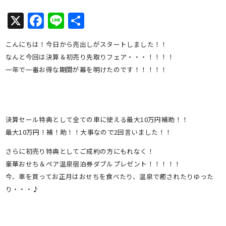
X
Facebook
Line
共
有
こんにちは！今日から売出しがスタートしました！！
なんと今回は決算＆初売り先取りフェア・・・！！！！
一年で一番お得な期間が幕を明けたのです！！！！！
決算セール特典として全ての車に使える最大10万円補助！！
最大10万円！補！助！！大事なので2回言いました！！
さらに初売り特典としてご成約の方にもれなく！
豪華おせち＆ペア温泉宿泊券ダブルプレゼント！！！！！
今、車を買ってお正月はおせちを食べたり、温泉で癒されたりゆった
り・・・♪