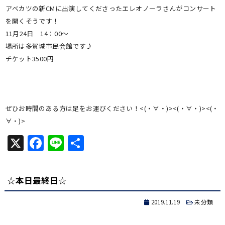
アベカツの新CMに出演してくださったエレオノーラさんがコンサート
を開くそうです！
11月24日 14：00～
場所は多賀城市民会館です♪
チケット3500円
ぜひお時間のある方は足をお運びください！<(・∀・)><(・∀・)><(・
∀・)>
X
Facebook
Line
共
有
☆本日最終日☆
2019.11.19
未分類