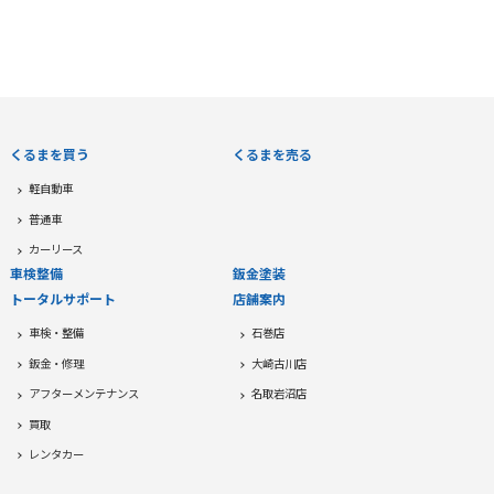
Channel
くるまを買う
くるまを売る
軽自動車
普通車
カーリース
車検整備
鈑金塗装
トータルサポート
店舗案内
車検・整備
石巻店
鈑金・修理
大崎古川店
アフターメンテナンス
名取岩沼店
買取
レンタカー