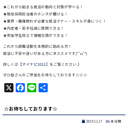
★これから始まる就活の動向と対策が学べる！
★現役採用担当者のホンネが聞ける！
★業界・職種問わず必要な就活マナー・スキルが身につく！
★内定者・若手社員に質問できる！
★参加学生同士で情報交換ができる！
これから就職活動を本格的に始める方！
就活に不安や迷いがある方にオススメです(*’ω’*)
詳しくは【
マイナビ2021
】をご覧ください♪
ぜひ皆さんのご参加をお待ちしております☆☆☆
X
Facebook
Line
共
有
☆お待ちしております☆
2019.11.17
未分類