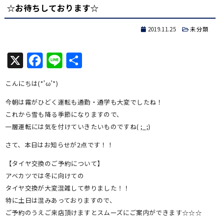
☆お待ちしております☆
2019.11.25
未分類
X
Facebook
Line
共
有
こんにちは(*’ω’*)
今朝は霧がひどく運転も通勤・通学も大変でしたね！
これから雪も降る季節になりますので、
一層運転には気を付けていきたいものですね( ;_;)
さて、本日はお知らせが2点です！！
【タイヤ交換のご予約について】
アベカツでは冬に向けての
タイヤ交換が大変混雑して参りました！！
特に土日は混みあっておりますので、
ご予約のうえご来店頂けますとスムーズにご案内ができます☆☆☆