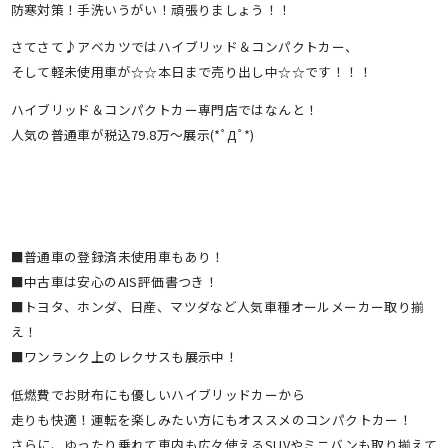
防寒対策！手洗いうがい！頑張りましょう！！
さてさて♪アベカツではハイブリッド＆コンパクトカー、
そして軽未使用車が☆☆本日まで売り出し中☆☆です！！！
ハイブリッド＆コンパクトカー専門店ではなんと！
人気の普通車が税込79.8万～展示(*ﾟДﾟ*)
■普通車の登録済未使用車もあり！
■中古車は安心のAIS評価書つき！
■トヨタ、ホンダ、日産、マツダなど人気車種オールメーカー取り揃
え！
■ワンランク上のレクサスも展示中！
低燃費でお財布にも優しいハイブリッドカーから
走りも快適！運転を楽しみたい方にもオススメのコンパクトカー！
さらに、ゆったり乗れて車内も広々使えるSUVやミニバンも取り揃えて