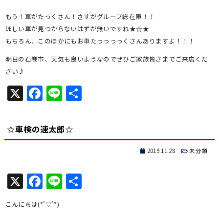
もう！車がたっくさん！さすがグループ総在庫！！
ほしい車が見つからないはずが無いですね★☆★
もちろん、このほかにもお車たっっっっくさんありますよ！！！
明日の石巻市、天気も良いようなのでぜひご家族皆さまでご来店くだ
さい♪
X
Facebook
Line
共
有
☆車検の速太郎☆
2019.11.28
未分類
X
Facebook
Line
共
有
こんにちは(*’▽’*)