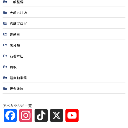
一般整備
大崎古川店
店舗ブログ
普通車
未分類
石巻本社
買取
軽自動車館
鈑金塗装
アベカツSNS一覧
Facebook
Instagram
TikTok
X
YouTube