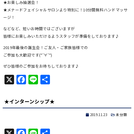
★お楽しみ抽選会！
★メナードフェイシャルサロンより特別に！10分間無料ハンドマッサ
ージ！
などなど、短いお時間ではございますが
皆様にお楽しみいただけるようスタッフが準備をしております♪
2019年最後の誕生会！ご友人・ご家族皆様での
ご参加も大歓迎です(*‘∀‘*)
ぜひ皆様のご参加をお待ちしております♪
X
Facebook
Line
共
有
★インターンシップ★
2019.11.23
未分類
X
Facebook
Line
共