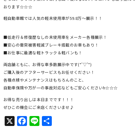
おります☆☆☆
軽自動車館では人気の軽未使用車が59.8万～展示！！
■低走行＆修復歴なしの未使用車をメーカー各種展示！
■安心の衝突被害軽減ブレーキ搭載のお車もあり！
■お仕事に最適な軽トラック＆軽バンも！
両店舗ともに、お得な車多数展示中です(*’▽’*)
ご購入後のアフターサービスもお任せください！
各種点検やメンテナンスはもちろんのこと、
自動車保険や万が一の事故対応などもご安心くださいh☆☆☆
お得な売り出しは本日までです！！！
ぜひこの機会にご来店くださいませ♪
X
Facebook
Line
共
有