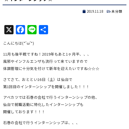
2019.11.18
未分類
X
Facebook
Line
共
有
こんにちは(*’ω’*)
11月も後半戦ですね！2019年もあと1ヶ月半、、、
風邪やインフルエンザも流行って来ていますので
体調管理に十分気を付けて新年を迎えたいですね☆☆☆
さてさて、おととい16日（土）は仙台で
第1回目のインターンシップを開催しました！！！
アベカツでは石巻の会社で行うインターンシップの他、
仙台で就職活動に特化したインターンシップも
開催しております！！！
石巻の会社で行うインターンシップは、、、