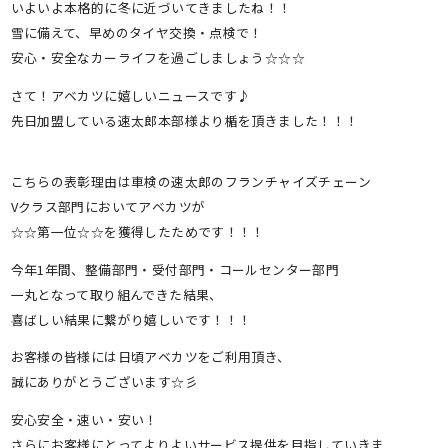
いよいよ本格的に冬に近づいてきましたね！！
雪に備えて、早めのタイヤ交換・点検で！
安心・安全なカーライフを過ごしましょう☆☆☆
さて！アベカツに嬉しいニュースです♪
先日加盟している速太郎本部様より楯を頂きました！！！
こちらの表彰理由は車検の速太郎のフランチャイズチェーン
Vクラス部門においてアベカツが
☆☆第一位☆☆を獲得したためです！！！
今年1年間、整備部門・受付部門・コールセンター部門
一丸となって取り組んできた結果、
喜ばしい結果に繋がり嬉しいです！！！
お客様の皆様には日頃アベカツをご利用頂き、
誠にありがとうございます☆彡
安心安全・速い・安い！
さらにお客様にとってよりよいサービス提供を目指していきま