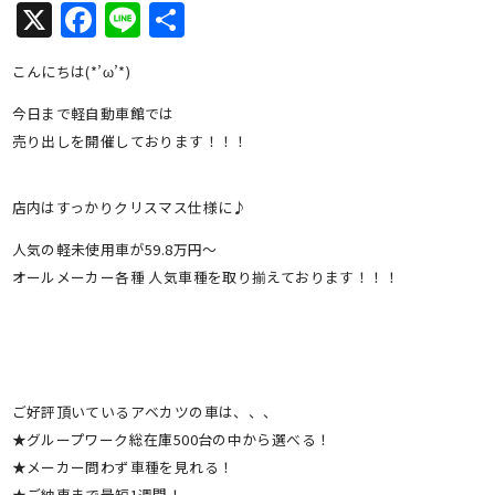
X
Facebook
Line
共
有
こんにちは(*’ω’*)
今日まで軽自動車館では
売り出しを開催しております！！！
店内はすっかりクリスマス仕様に♪
人気の軽未使用車が59.8万円～
オールメーカー各種 人気車種を取り揃えております！！！
ご好評頂いているアベカツの車は、、、
★グループワーク総在庫500台の中から選べる！
★メーカー問わず車種を見れる！
★ご納車まで最短1週間！