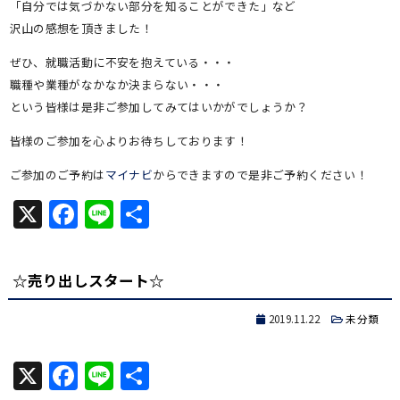
「自分では気づかない部分を知ることができた」など
沢山の感想を頂きました！
ぜひ、就職活動に不安を抱えている・・・
職種や業種がなかなか決まらない・・・
という皆様は是非ご参加してみてはいかがでしょうか？
皆様のご参加を心よりお待ちしております！
ご参加のご予約は
マイナビ
からできますので是非ご予約ください！
X
Facebook
Line
共
有
☆売り出しスタート☆
2019.11.22
未分類
X
Facebook
Line
共