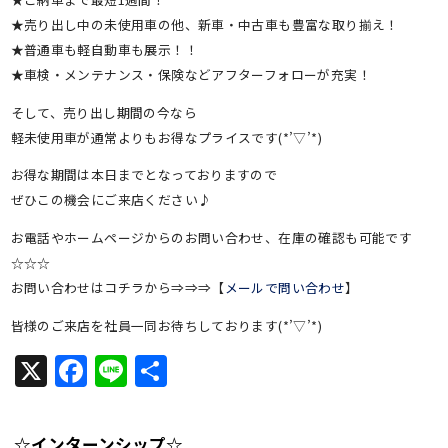
★売り出し中の未使用車の他、新車・中古車も豊富な取り揃え！
★普通車も軽自動車も展示！！
★車検・メンテナンス・保険などアフターフォローが充実！
そして、売り出し期間の今なら
軽未使用車が通常よりもお得なプライスです(*’▽’*)
お得な期間は本日までとなっておりますので
ぜひこの機会にご来店ください♪
お電話やホームページからのお問い合わせ、在庫の確認も可能です
☆☆☆
お問い合わせはコチラから⇒⇒⇒【
メールで問い合わせ
】
皆様のご来店を社員一同お待ちしております(*’▽’*)
X
Facebook
Line
共
有
☆インターンシップ☆