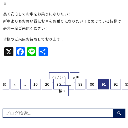
☆
長く安心してお車をお乗りになりたい！
新車よりもお買い得にお車をお乗りになりたい！と思っている皆様は
是非一度ご来店ください！
皆様のご来店お待ちしております！
X
Facebook
Line
共
有
91 / 248
« 先
頭
«
...
10
20
30
...
89
90
91
92
9
後 »