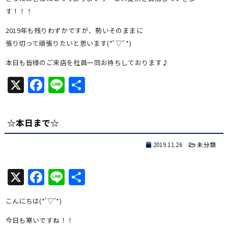
す！！！
2019年も残りわずかですが、勢いそのままに
張り切って頑張りたいと思います(*ﾟ▽ﾟ*)
本日も皆様のご来店を社員一同お待ちしております♪
X
Facebook
Line
共
有
☆本日まで☆
2019.11.26
未分類
X
Facebook
Line
共
有
こんにちは(*’▽’*)
今日も寒いですね！！