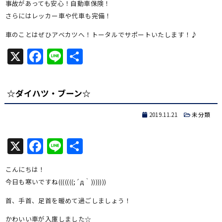
事故があっても安心！自動車保険！
さらにはレッカー車や代車も完備！
車のことはぜひアベカツへ！トータルでサポートいたします！♪
X
Facebook
Line
共
有
☆ダイハツ・ブーン☆
2019.11.21
未分類
X
Facebook
Line
共
有
こんにちは！
今日も寒いですね(((((((;´д｀)))))))
首、手首、足首を暖めて過ごしましょう！
かわいい車が入庫しました☆