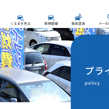
くるまを売る
車検整備
鈑金塗装
トータ
プラ
policy