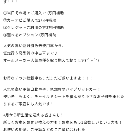
す！！！
①当日その場でご購入で1万円補助
②カーナビご購入で2万円補助
③クレジットご利用の方3万円補助
④選べるオプション4万円補助
人気の高い登録済み未使用車から、
低走行＆高品質の中古車まで♪
オールメーカー人気車種を取り揃えております(*ﾟ∀ﾟ*)
お得なチラシ掲載車もまだまだございますよ！！！
人気の高い電気自動車や、低燃費のハイブリッドカー！
使い勝手もよく、チャイルドシートを積んだり小さなお子様を乗せた
りするご家庭にも人気です！
4月から新生活を迎える皆さんも！
新しくお車をお買い換えの方も！お車をもう1台欲しいという方も！
お使いの用途、ご予算などのご希望に合わせた