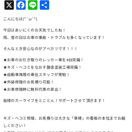
X
Facebook
Line
共
有
こんにちは(*´ω`*)
今日はあいにくのお天気でしたね！
雨、雪の日はお車の事故・トラブルも多くなっています！
そんなとき安心なのがアベカツです！！！
★お車のお引き取りのレッカー車を4台完備！
★キズ・ヘコミをなおす鈑金塗装工場完備！
★自動車保険の専任スタッフが常駐！
★外装修理のお見積り可能！
★お車修理時に無料代車の貸出！
皆様のカーライフをとことん！サポートさせて頂きます！
キズ・ヘコミ修理、お見積りは大きな「車検」の看板の本社までお越
しください！