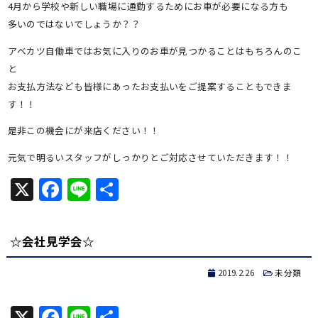
4月から学校や新しい職場に通勤するためにお車が必要になる方も
多いのではないでしょうか？？
アベカツ自働車ではお気に入りのお車が見つかることはもちろんのこ
と
お支払方法なども皆様にあったお支払いをご提案することもできま
す！！
是非この機会にが来店ください！！
元気で明るいスタッフがしっかりとご対応させていただきます！！
X
Facebook
Line
共
有
☆会社見学会☆
2019.2.26
未分類
X
Facebook
Line
共