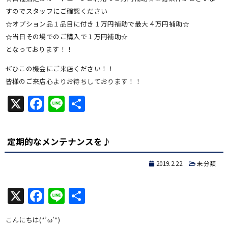
すのでスタッフにご確認ください
☆オプション品１品目に付き１万円補助で最大４万円補助☆
☆当日その場でのご購入で１万円補助☆
となっております！！
ぜひこの機会にご来店ください！！
皆様のご来店心よりお待ちしております！！
X
Facebook
Line
共
有
定期的なメンテナンスを♪
2019.2.22
未分類
X
Facebook
Line
共
有
こんにちは(*’ω’*)