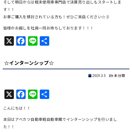
そして明日からは軽未使用車専門店で決算売り出しもスタートしま
す！！
お車ご購入を検討されている方も！ぜひご来店ください☆彡
皆様のお越しを社員一同お待ちしております！！！
X
Facebook
Line
共
有
☆インターンシップ☆
2019.3.5
未分類
X
Facebook
Line
共
有
こんにちは！！
本日はアベカツ自動車軽自動車館でインターンシップを行いまし
た！！