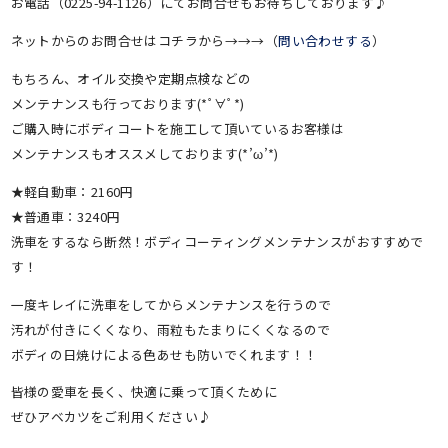
お電話（0225-94-1126）にてお問合せもお待ちしております♪
ネットからのお問合せはコチラから→→→（
問い合わせする
）
もちろん、オイル交換や定期点検などの
メンテナンスも行っております(*ﾟ∀ﾟ*)
ご購入時にボディコートを施工して頂いているお客様は
メンテナンスもオススメしております(*’ω’*)
★軽自動車：2160円
★普通車：3240円
洗車をするなら断然！ボディコーティングメンテナンスがおすすめで
す！
一度キレイに洗車をしてからメンテナンスを行うので
汚れが付きにくくなり、雨粒もたまりにくくなるので
ボディの日焼けによる色あせも防いでくれます！！
皆様の愛車を長く、快適に乗って頂くために
ぜひアベカツをご利用ください♪