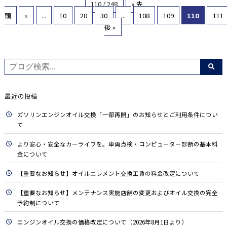
110 / 248
« 先
頭
«
...
10
20
30
...
108
109
110
111
後 »
最近の投稿
ガソリンエンジンオイル交換「一部再開」のお知らせとご利用条件につい
て
より安心・安全なカーライフを。車両点検・コンピューター診断の基本料
金について
【重要なお知らせ】オイルエレメント交換工賃の料金改定について
【重要なお知らせ】メンテナンス実施店舗の変更およびオイル交換の完全
予約制について
エンジンオイル交換の価格改定について（2026年8月1日より）