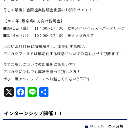
そして最後に合同企業説明会出展のお知らせです！！
【2020年3月卒業の方向け説明会】
■3月1日（金） 11：00～17：30 セキスイハイムスーパーアリーナ
■3月4日（月） 10：00～17：00 夢メッセみやぎ
いよいよ3月1日に情報解禁し、本格化する就活！
アベカツブースでは早期化する就活についての話もさせて頂きます！
まずは就活についての知識を深めたい方！
アベカツに少しでも興味を持って頂いた方！
ぜひ一度アベカツブースへお越しください(*’▽’*)
X
Facebook
Line
共
有
インターンシップ開催！！
2019.2.25
未分類