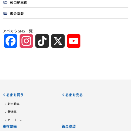
軽自動車館
鈑金塗装
アベカツSNS一覧
Facebook
Instagram
TikTok
X
YouTube
Channel
くるまを買う
くるまを売る
軽自動車
普通車
カーリース
車検整備
鈑金塗装