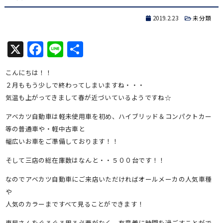
2019.2.23
未分類
X
Facebook
Line
共
有
こんにちは！！
２月ももう少しで終わってしまいますね・・・
気温も上がってきまして春が近づいているようですね☆
アベカツ自動車は軽未使用車を初め、ハイブリッド＆コンパクトカー
等の普通車や・軽中古車と
幅広いお車をご準備しております！！
そして三店の総在庫数はなんと・・５００台です！！
なのでアベカツ自動車にご来店いただければオールメーカの人気車種
や
人気のカラーまですべて見ることができます！
車屋さんをぐるぐる周る必要がなく、有意義に時間を過ごすことがで