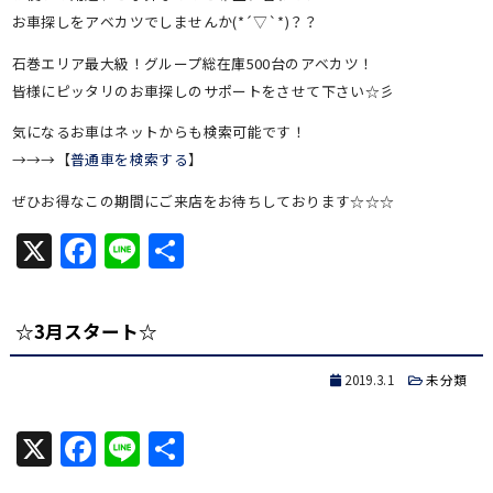
お車探しをアベカツでしませんか(*´▽`*)？？
石巻エリア最大級！グループ総在庫500台のアベカツ！
皆様にピッタリのお車探しのサポートをさせて下さい☆彡
気になるお車はネットからも検索可能です！
→→→【
普通車を検索する
】
ぜひお得なこの期間にご来店をお待ちしております☆☆☆
X
Facebook
Line
共
有
☆3月スタート☆
2019.3.1
未分類
X
Facebook
Line
共
有