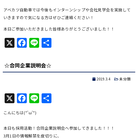
アベカツ自動車では今後もインターンシップや会社見学会を実施して
いきますので気になる方はぜひご連絡ください！
本日ご参加いただきました皆様ありがとうございました！！
X
Facebook
Line
共
有
☆合同企業説明会☆
2019.3.4
未分類
X
Facebook
Line
共
有
こんにちは(*’ω’*)
本日も採用活動！合同企業説明会へ参加してきました！！！
3月1日の情報解禁を皮切りに、