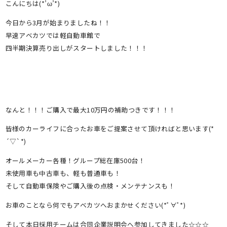
こんにちは(*’ω’*)
今日から3月が始まりましたね！！
早速アベカツでは軽自動車館で
四半期決算売り出しがスタートしました！！！
なんと！！！ご購入で最大10万円の補助つきです！！！
皆様のカーライフに合ったお車をご提案させて頂ければと思います(*
´▽`*)
オールメーカー各種！グループ総在庫500台！
未使用車も中古車も、軽も普通車も！
そして自動車保険やご購入後の点検・メンテナンスも！
お車のことなら何でもアベカツへおまかせください(*ﾟ∀ﾟ*)
そして本日採用チームは合同企業説明会へ参加してきました☆☆☆