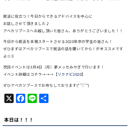
就活に役立つ！今日からできるアドバイスを中心に
お話しさせて頂きました♪
アベカツブースへお越し頂いた皆さん、ありがとうございました！！
今日から就活を本格スタートさせる2020年卒の学生の皆さん！
ぜひまずはアベカツブースで就活の話を聞いてから！がオススメです
よ☆彡
次回イベントは3月4日（月）夢メッセみやぎで行います！
イベント詳細はコチラ→→→【
リクナビ2020
】
ぜひアベカツブースでお待ちしております(*’▽’*)
X
Facebook
Line
共
有
本日は！！！