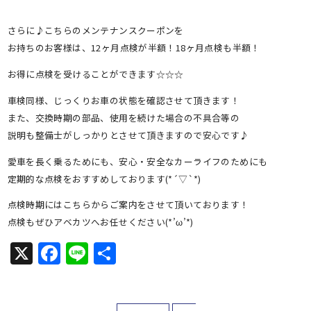
さらに♪こちらのメンテナンスクーポンを
お持ちのお客様は、12ヶ月点検が半額！18ヶ月点検も半額！
お得に点検を受けることができます☆☆☆
車検同様、じっくりお車の状態を確認させて頂きます！
また、交換時期の部品、使用を続けた場合の不具合等の
説明も整備士がしっかりとさせて頂きますので安心です♪
愛車を長く乗るためにも、安心・安全なカーライフのためにも
定期的な点検をおすすめしております(*´▽`*)
点検時期にはこちらからご案内をさせて頂いております！
点検もぜひアベカツへお任せください(*’ω’*)
X
Facebook
Line
共
有