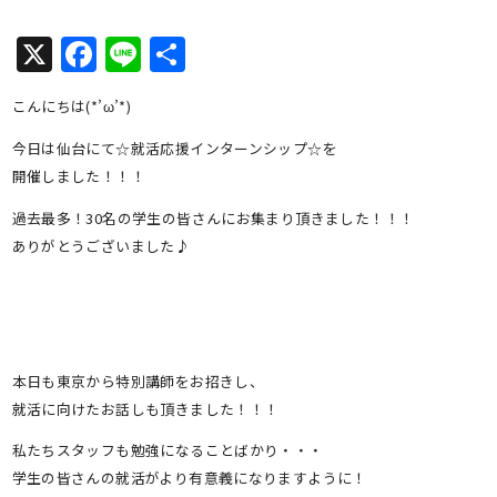
X
Facebook
Line
共
有
こんにちは(*’ω’*)
今日は仙台にて☆就活応援インターンシップ☆を
開催しました！！！
過去最多！30名の学生の皆さんにお集まり頂きました！！！
ありがとうございました♪
本日も東京から特別講師をお招きし、
就活に向けたお話しも頂きました！！！
私たちスタッフも勉強になることばかり・・・
学生の皆さんの就活がより有意義になりますように！