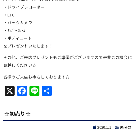
・ドライブレコーダー
・ETC
・バックカメラ
・ﾅﾝﾊﾞｰﾌﾚｰﾑ
・ボディコート
をプレゼントいたします！
その他、ご来店プレゼントもご準備がございますので是非この機会に
お越しください☆
皆様のご来店お待ちしております☆
X
Facebook
Line
共
有
☆初売り☆
2020.1.1
未分類