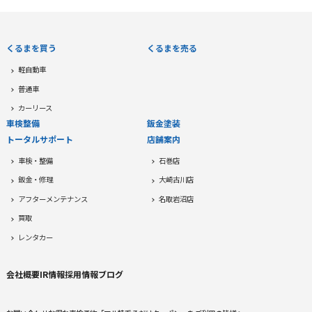
くるまを買う
くるまを売る
軽自動車
普通車
カーリース
車検整備
鈑金塗装
トータルサポート
店舗案内
車検・整備
石巻店
鈑金・修理
大崎古川店
アフターメンテナンス
名取岩沼店
買取
レンタカー
会社概要
IR情報
採用情報
ブログ