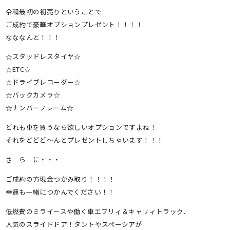
令和最初の初売りということで
ご成約で豪華オプションプレゼント！！！！
なななんと！！！
☆スタッドレスタイヤ☆
☆ETC☆
☆ドライブレコーダー☆
☆バックカメラ☆
☆ナンバーフレーム☆
どれも車を買うなら欲しいオプションですよね！
それをどどど～んとプレゼントしちゃいます！！！
さ ら に・・・
ご成約の方現金つかみ取り！！！！
幸運も一緒につかんでください！！
低燃費のミライースや働く車エブリィ＆キャリィトラック、
人気のスライドドア！タントやスペーシアが