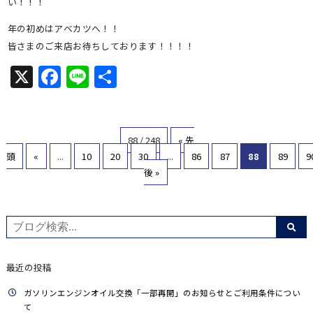
い！！！
年の初めはアベカツへ！！
皆さまのご来店お待ちしております！！！！
X
Facebook
Line
共
有
88 / 248
« 先
頭
«
...
10
20
30
...
86
87
88
89
9
後 »
最近の投稿
ガソリンエンジンオイル交換「一部再開」のお知らせとご利用条件につい
て