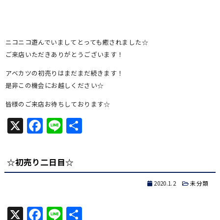
ニコニコ遊んでいましてとっても癒されました☆
ご来店いただきありがとうございます！
アベカツの初売りはまだまだ続きます！
是非この機会にお越しください☆
皆様のご来店お待ちしております☆
X
Facebook
Line
共
有
☆初売り二日目☆
2020.1.2
未分類
X
Facebook
Line
共