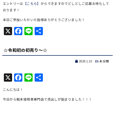
エントリーは
【こちら】
からできますのでどしどしご応募お待ちして
おります！
本日ご参加いただいた皆様ありがとうございました！
X
Facebook
Line
共
有
☆令和初の初売り～☆
2020.1.10
未分類
X
Facebook
Line
共
有
こんにちは！
今日から軽未使用車専門店で売出しが始まりました！！！