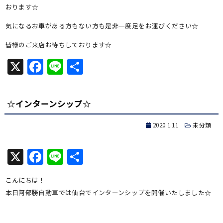
おります☆
気になるお車がある方もない方も是非一度足をお運びください☆
皆様のご来店お待ちしております☆
X
Facebook
Line
共
有
☆インターンシップ☆
2020.1.11
未分類
X
Facebook
Line
共
有
こんにちは！
本日阿部勝自動車では仙台でインターンシップを開催いたしました☆