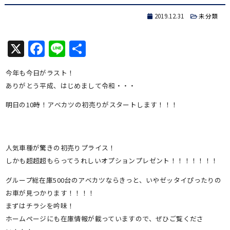
2019.12.31
未分類
X
Facebook
Line
共
有
今年も今日がラスト！
ありがとう平成、はじめまして令和・・・
明日の10時！アベカツの初売りがスタートします！！！
人気車種が驚きの初売りプライス！
しかも超超超もらってうれしいオプションプレゼント！！！！！！！
グループ総在庫500台のアベカツならきっと、いやゼッタイぴったりの
お車が見つかります！！！！
まずはチラシを吟味！
ホームページにも在庫情報が載っていますので、ぜひご覧くださ