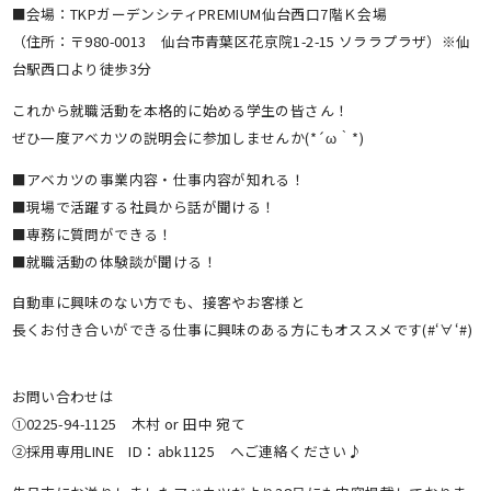
■会場：TKPガーデンシティPREMIUM仙台西口7階Ｋ会場
（住所：〒980-0013 仙台市青葉区花京院1-2-15 ソララプラザ）※仙
台駅西口より徒歩3分
これから就職活動を本格的に始める学生の皆さん！
ぜひ一度アベカツの説明会に参加しませんか(*´ω｀*)
■アベカツの事業内容・仕事内容が知れる！
■現場で活躍する社員から話が聞ける！
■専務に質問ができる！
■就職活動の体験談が聞ける！
自動車に興味のない方でも、接客やお客様と
長くお付き合いができる仕事に興味のある方にもオススメです(#‘∀‘#)
お問い合わせは
①0225-94-1125 木村 or 田中 宛て
②採用専用LINE ID：abk1125 へご連絡ください♪