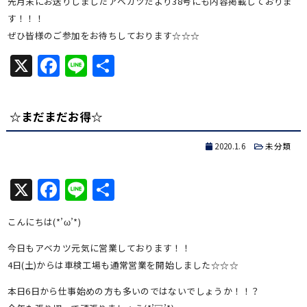
先月末にお送りしましたアベカツだより38号にも内容掲載しておりま
す！！！
ぜひ皆様のご参加をお待ちしております☆☆☆
X
Facebook
Line
共
有
☆まだまだお得☆
2020.1.6
未分類
X
Facebook
Line
共
有
こんにちは(*’ω’*)
今日もアベカツ元気に営業しております！！
4日(土)からは車検工場も通常営業を開始しました☆☆☆
本日6日から仕事始めの方も多いのではないでしょうか！！？