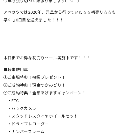
今年も張り切って頑張りましょう(*’▽’*)
アベカツでは2020年、元旦から行っていた☆☆初売り☆☆も
早くも6日目を迎えました！！！
本日までお得な初売りセール実施中です！！！
■軽未使用車
①ご来場特典！福袋プレゼント！
②ご成約特典！現金つかみどり！
③ご成約特典！全部あげますキャンペーン！
・ETC
・バックカメラ
・スタッドレスタイヤホイールセット
・ドライブレコーダー
・ナンバーフレーム