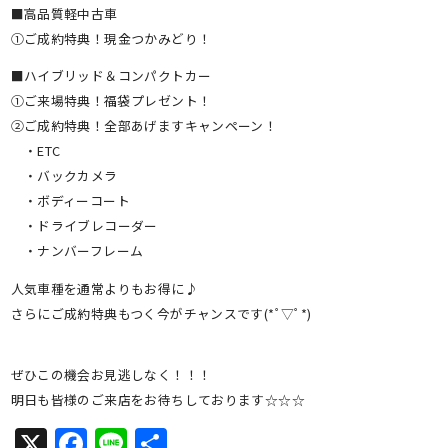
■高品質軽中古車
①ご成約特典！現金つかみどり！
■ハイブリッド＆コンパクトカー
①ご来場特典！福袋プレゼント！
②ご成約特典！全部あげますキャンペーン！
・ETC
・バックカメラ
・ボディーコート
・ドライブレコーダー
・ナンバーフレーム
人気車種を通常よりもお得に♪
さらにご成約特典もつく今がチャンスです(*ﾟ▽ﾟ*)
ぜひこの機会お見逃しなく！！！
明日も皆様のご来店をお待ちしております☆☆☆
X
Facebook
Line
共