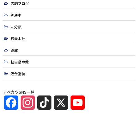
店舗ブログ
普通車
未分類
石巻本社
買取
軽自動車館
鈑金塗装
アベカツSNS一覧
Facebook
Instagram
TikTok
X
YouTube
Channel