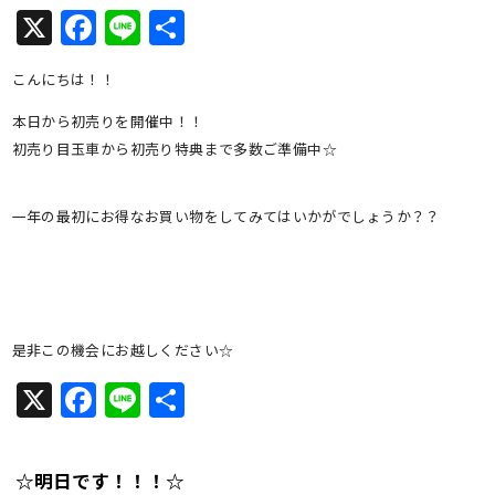
X
Facebook
Line
共
有
こんにちは！！
本日から初売りを開催中！！
初売り目玉車から初売り特典まで多数ご準備中☆
一年の最初にお得なお買い物をしてみてはいかがでしょうか？？
是非この機会にお越しください☆
X
Facebook
Line
共
有
☆明日です！！！☆