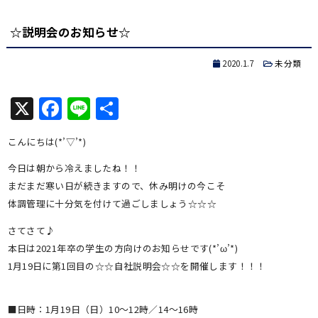
有
☆説明会のお知らせ☆
2020.1.7
未分類
X
Facebook
Line
共
有
こんにちは(*’▽’*)
今日は朝から冷えましたね！！
まだまだ寒い日が続きますので、休み明けの今こそ
体調管理に十分気を付けて過ごしましょう☆☆☆
さてさて♪
本日は2021年卒の学生の方向けのお知らせです(*’ω’*)
1月19日に第1回目の☆☆自社説明会☆☆を開催します！！！
■日時：1月19日（日）10～12時／14～16時