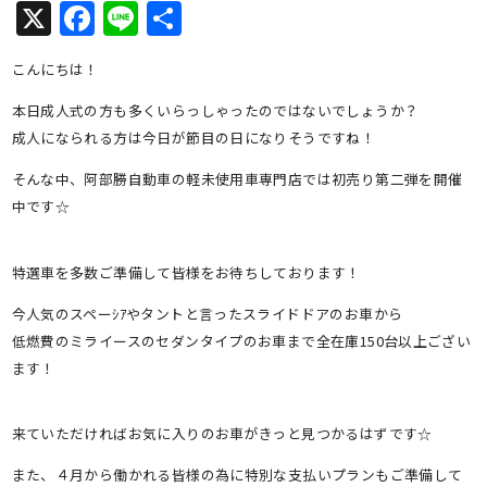
X
Facebook
Line
共
有
こんにちは！
本日成人式の方も多くいらっしゃったのではないでしょうか？
成人になられる方は今日が節目の日になりそうですね！
そんな中、阿部勝自動車の軽未使用車専門店では初売り第二弾を開催
中です☆
特選車を多数ご準備して皆様をお待ちしております！
今人気のスペーｼｱやタントと言ったスライドドアのお車から
低燃費のミライースのセダンタイプのお車まで全在庫150台以上ござい
ます！
来ていただければお気に入りのお車がきっと見つかるはずです☆
また、４月から働かれる皆様の為に特別な支払いプランもご準備して