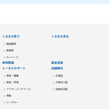
くるまを買う
くるまを売る
軽自動車
普通車
カーリース
車検整備
鈑金塗装
トータルサポート
店舗案内
車検・整備
石巻店
鈑金・修理
大崎古川店
アフターメンテナンス
名取岩沼店
買取
レンタカー