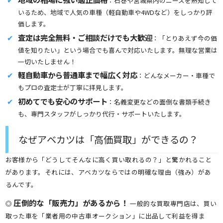
：石巻や宮城県内のニーズを熟知して
いるため、地域で人気の車種（軽自動車や4WDなど）をしっかり評
価します。
査定は完全無料・ご相談だけでも大歓迎
：「とりあえず今の価
値を知りたい」という場合でも喜んで対応いたします。無理な営業は
一切いたしません！
軽自動車から普通車まで幅広く対応
：どんなメーカー・車種で
もプロの査定士が丁寧に拝見します。
初めてでも安心のサポート
：名義変更などの面倒な書類手続き
も、専門スタッフがしっかり代行・サポートいたします。
なぜアベカツは「高価買取」ができるの？
お客様から「どうしてそんなに高く買い取れるの？」と驚かれること
があります。それには、アベカツならではの明確な理由（強み）があ
るんです。
圧倒的な「販売力」があるから！
◎
一般的な買取専門店は、買い
取った車を「業者用の中古車オークション」に出品して利益を得ま