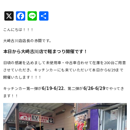
X
Facebook
Line
共
有
こんにちは！！！
大崎古川店店長の赤間です。
本日から大崎古川店で軽まつり開催です！
日頃の感謝を込めまして未使用車・中古車合わせて在庫を200台ご用意
させていただき、キッチンカーにも来ていただいて本日から6/29まで
開催いたします！！！
6/19-6/22
6/26-6/29
キッチンカー第一弾が
、第二弾が
でやってき
ます！！