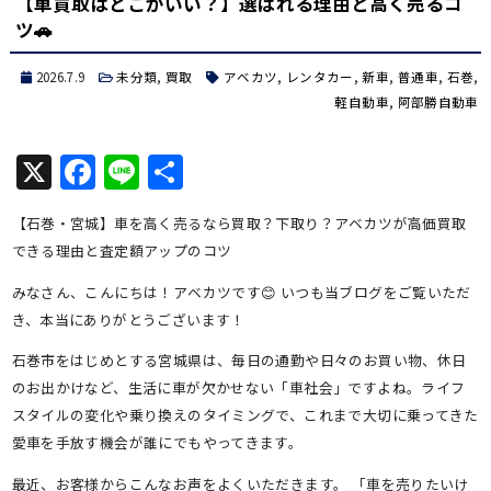
【車買取はどこがいい？】選ばれる理由と高く売るコ
ツ🚗
2026.7.9
未分類
,
買取
アベカツ
,
レンタカー
,
新車
,
普通車
,
石巻
,
軽自動車
,
阿部勝自動車
X
Facebook
Line
共
有
【石巻・宮城】車を高く売るなら買取？下取り？アベカツが高価買取
できる理由と査定額アップのコツ
みなさん、こんにちは！アベカツです😊 いつも当ブログをご覧いただ
き、本当にありがとうございます！
石巻市をはじめとする宮城県は、毎日の通勤や日々のお買い物、休日
のお出かけなど、生活に車が欠かせない「車社会」ですよね。ライフ
スタイルの変化や乗り換えのタイミングで、これまで大切に乗ってきた
愛車を手放す機会が誰にでもやってきます。
最近、お客様からこんなお声をよくいただきます。 「車を売りたいけ