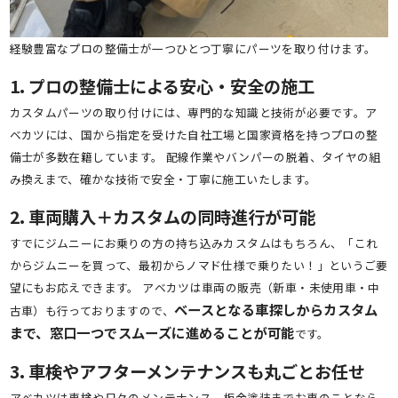
経験豊富なプロの整備士が一つひとつ丁寧にパーツを取り付けます。
1. プロの整備士による安心・安全の施工
カスタムパーツの取り付けには、専門的な知識と技術が必要です。ア
ベカツには、国から指定を受けた自社工場と国家資格を持つプロの整
備士が多数在籍しています。 配線作業やバンパーの脱着、タイヤの組
み換えまで、確かな技術で安全・丁寧に施工いたします。
2. 車両購入＋カスタムの同時進行が可能
すでにジムニーにお乗りの方の持ち込みカスタムはもちろん、「これ
からジムニーを買って、最初からノマド仕様で乗りたい！」というご要
望にもお応えできます。 アベカツは車両の販売（新車・未使用車・中
ベースとなる車探しからカスタム
古車）も行っておりますので、
まで、窓口一つでスムーズに進めることが可能
です。
3. 車検やアフターメンテナンスも丸ごとお任せ
アベカツは車検や日々のメンテナンス、板金塗装までお車のことなら