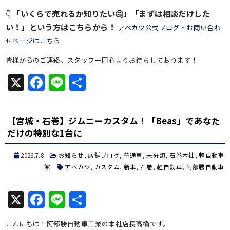
「いくらで売れるか知りたい🤔」「まずは相談だけした
👇
い！」という方はこちらから！
アベカツ公式ブログ・お問い合わ
せページはこちら
皆様からのご連絡、スタッフ一同心よりお待ちしております！
X
Facebook
Line
共
有
【宮城・石巻】ジムニーカスタム！「Beas」であなた
だけの特別な1台に
2026.7.8
お知らせ
,
店舗ブログ
,
普通車
,
未分類
,
石巻本社
,
軽自動車
館
アベカツ
,
カスタム
,
新車
,
石巻
,
軽自動車
,
阿部勝自動車
X
Facebook
Line
共
有
こんにちは！阿部勝自動車工業の本社店長高橋です。