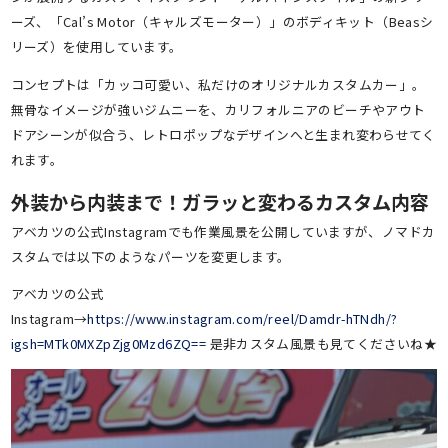
ーズ、「Cal’s Motor（キャルズモーター）」のボディキット（Beasシ
リーズ）を使用しています。
コンセプトは「カッコ可愛い、私だけのオリジナルカスタムカー」。
無骨なイメージが強いジムニーを、カリフォルニアのビーチやアウト
ドアシーンが似合う、レトロポップなデザインへと生まれ変わらせてく
れます。
外装から内装まで！ガラッと変わるカスタム内容
アベカツの公式Instagramでも作業風景を公開していますが、ノマドカ
スタムでは以下のようなパーツを変更します。
アベカツの公式
Instagram→
https://www.instagram.com/reel/Damdr-hTNdh/?
igsh=MTk0MXZpZjg0Mzd6ZQ==
是非カスタム風景も見てくださいね★