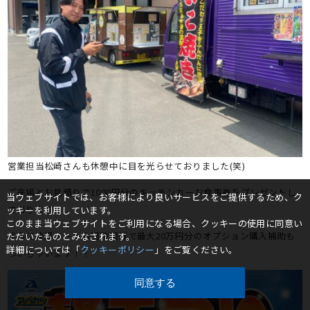
営業担当松崎さんも休憩中に目を光らせておりました(笑)
ご来場とお見積りで1000円分のキッチンカーお食事券をプレゼントし
当ウェブサイトでは、お客様により良いサービスをご提供するため、ク
ております！
ッキーを利用しています。
このまま当ウェブサイトをご利用になる場合、クッキーの使用に同意い
さらに決算セールも同時開催で最大20万円分のオプション購入補助も
ただいたものとみなされます。
詳細については「
クッキーポリシー
」をご覧ください。
ついちゃいます！！
同意する