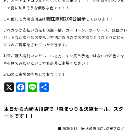
ト、オートエアコンなど付いているお車です！！！色も爽やかなブル
ーで夏に映えそうな素敵な色です！！！
総在庫約200台展示
この他にも大崎古川店は
しております！！！
アベカツは支払い方法も現金一括、カーローン、カーリース、残価クレ
ジットなど様々なお支払い方法があるのでお客様ひとりひとりにピッ
タリのご提案をさせていただきます。
お車ご購入検討いただいている方、すぐ買う予定ではないけど色んな
車を見てみたいという方も是非ご来場ください！
沢山のご来場お待ちしております！
X
Facebook
Line
共
有
本日から大崎古川店で「軽まつり＆決算セール」スタ
ートです！！
2026.6.19
大崎古川店
,
店舗ブログ