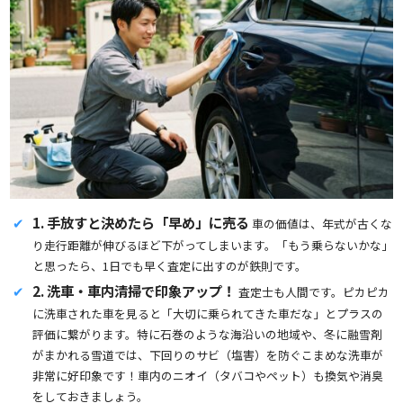
1. 手放すと決めたら「早め」に売る
車の価値は、年式が古くな
り走行距離が伸びるほど下がってしまいます。「もう乗らないかな」
と思ったら、1日でも早く査定に出すのが鉄則です。
2. 洗車・車内清掃で印象アップ！
査定士も人間です。ピカピカ
に洗車された車を見ると「大切に乗られてきた車だな」とプラスの
評価に繋がります。特に石巻のような海沿いの地域や、冬に融雪剤
がまかれる雪道では、下回りのサビ（塩害）を防ぐこまめな洗車が
非常に好印象です！車内のニオイ（タバコやペット）も換気や消臭
をしておきましょう。