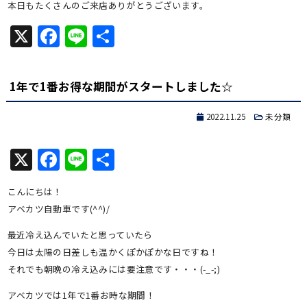
本日もたくさんのご来店ありがとうございます。
X
Facebook
Line
共
有
1年で1番お得な期間がスタートしました☆
2022.11.25
未分類
X
Facebook
Line
共
有
こんにちは！
アベカツ自動車です(^^)/
最近冷え込んでいたと思っていたら
今日は太陽の日差しも温かくぽかぽかな日ですね！
それでも朝晩の冷え込みには要注意です・・・(-_-;)
アベカツでは1年で1番お時な期間！