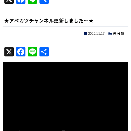
有
★アベカツチャンネル更新しました～★
2022.11.17
未分類
X
Facebook
Line
共
有