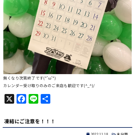
無くなり次第終了です(*’ω’*)
カレンダー受け取りのみのご来店も歓迎です(^_^)/
X
Facebook
Line
共
有
凍結にご注意を！！！
2022.11.18
未分類