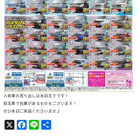
人気車の売り出しは本日までです！
目玉車で在庫があるものもございます！
ぜひ本日ご来店くださいませ♪
X
Facebook
Line
共
有