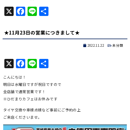
X
Facebook
Line
共
有
★11月23日の営業につきまして★
2022.11.22
未分類
X
Facebook
Line
共
有
こんにちは！
明日は水曜日ですが祝日ですので
全店舗で通常営業です！
※ひだまりカフェはお休みです
タイヤ交換や車検点検など事前にご予約の上
ご来店くださいませ。