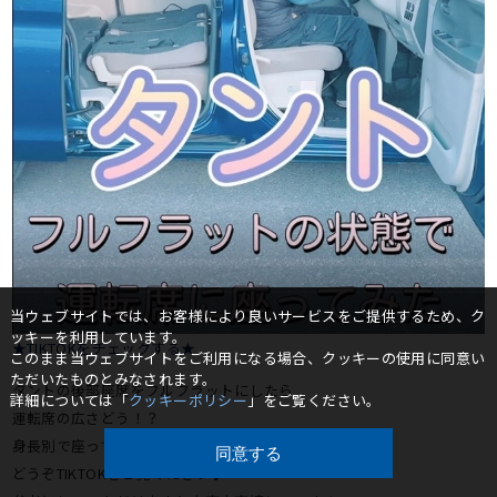
当ウェブサイトでは、お客様により良いサービスをご提供するため、ク
ッキーを利用しています。
★TIKTOKをチェックする★
このまま当ウェブサイトをご利用になる場合、クッキーの使用に同意い
ただいたものとみなされます。
タントの後部座席をフルフラットにしたら
詳細については「
クッキーポリシー
」をご覧ください。
運転席の広さどう！？
身長別で座ってみたので
同意する
どうぞTIKTOKをご覧ください♪