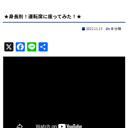
有
★身長別！運転席に座ってみた！★
2022.11.15
未分類
X
Facebook
Line
共
有