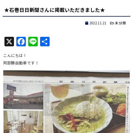
★石巻日日新聞さんに掲載いただきました★
2022.11.21
未分類
X
Facebook
Line
共
有
こんにちは！
阿部勝自動車です！