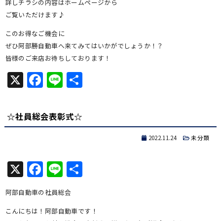
詳しチラシの内容はホームページから
ご覧いただけます♪
このお得なご機会に
ぜひ阿部勝自動車へ来てみてはいかがでしょうか！？
皆様のご来店お待ちしております！
X
Facebook
Line
共
有
☆社員総会表彰式☆
2022.11.24
未分類
X
Facebook
Line
共
有
阿部自動車の社員総会
こんにちは！阿部自動車です！