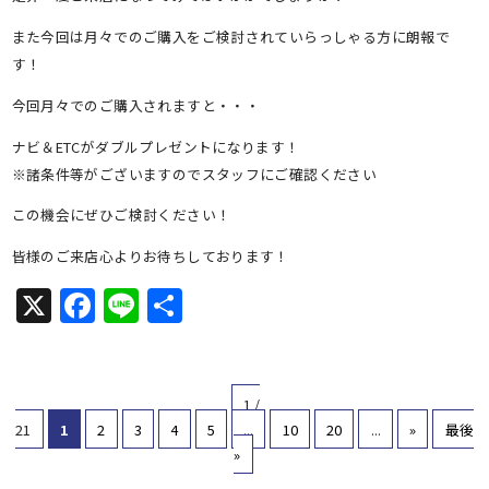
また今回は月々でのご購入をご検討されていらっしゃる方に朗報で
す！
今回月々でのご購入されますと・・・
ナビ＆ETCがダブルプレゼントになります！
※諸条件等がございますのでスタッフにご確認ください
この機会にぜひご検討ください！
皆様のご来店心よりお待ちしております！
X
Facebook
Line
共
有
1 /
21
1
2
3
4
5
...
10
20
...
»
最後
»