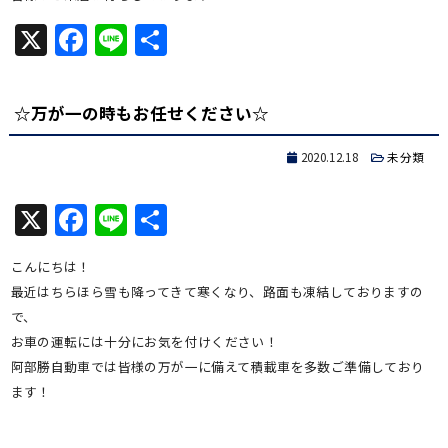
X
Facebook
Line
共
有
☆万が一の時もお任せください☆
2020.12.18
未分類
X
Facebook
Line
共
有
こんにちは！
最近はちらほら雪も降ってきて寒くなり、路面も凍結しておりますの
で、
お車の運転には十分にお気を付けください！
阿部勝自動車では皆様の万が一に備えて積載車を多数ご準備しており
ます！