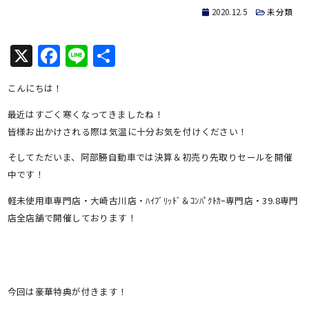
2020.12.5
未分類
X
Facebook
Line
共
有
こんにちは！
最近はすごく寒くなってきましたね！
皆様お出かけされる際は気温に十分お気を付けください！
そしてただいま、阿部勝自動車では決算＆初売り先取りセールを開催
中です！
軽未使用車専門店・大崎古川店・ﾊｲﾌﾞﾘｯﾄﾞ＆ｺﾝﾊﾟｸﾄｶｰ専門店・39.8専門
店全店舗で開催しております！
今回は豪華特典が付きます！