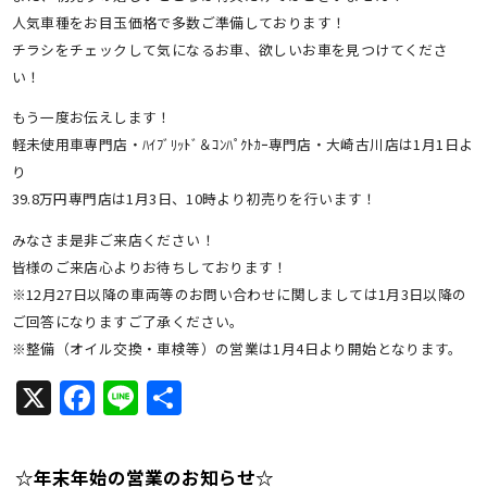
人気車種をお目玉価格で多数ご準備しております！
チラシをチェックして気になるお車、欲しいお車を見つけてくださ
い！
もう一度お伝えします！
軽未使用車専門店・ﾊｲﾌﾞﾘｯﾄﾞ＆ｺﾝﾊﾟｸﾄｶｰ専門店・大崎古川店は1月1日よ
り
39.8万円専門店は1月3日、10時より初売りを行います！
みなさま是非ご来店ください！
皆様のご来店心よりお待ちしております！
※12月27日以降の車両等のお問い合わせに関しましては1月3日以降の
ご回答になりますご了承ください。
※整備（オイル交換・車検等）の営業は1月4日より開始となります。
X
Facebook
Line
共
有
☆年末年始の営業のお知らせ☆