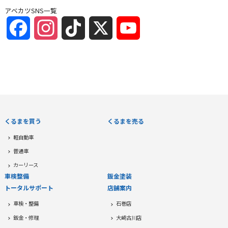
アベカツSNS一覧
Facebook
Instagram
TikTok
X
YouTube
Channel
くるまを買う
くるまを売る
軽自動車
普通車
カーリース
車検整備
鈑金塗装
トータルサポート
店舗案内
車検・整備
石巻店
鈑金・修理
大崎古川店