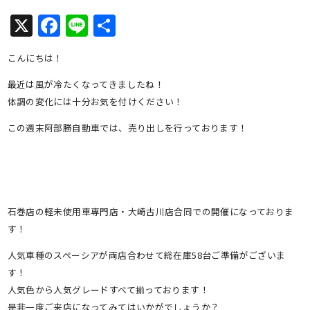
X
Facebook
Line
共
有
こんにちは！
最近は風が冷たくなってきましたね！
体調の変化には十分お気を付けください！
この週末阿部勝自動車では、売り出しを行っております！
石巻店の軽未使用車専門店・大崎古川店合同での開催になっておりま
す！
人気車種のスペーシアが両店合わせて総在庫58台ご準備がございま
す！
人気色から人気グレードすべて揃っております！
是非一度ご来店になってみてはいかがでしょうか？