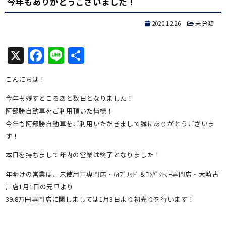
今年もありがとうございました！
2020.12.26
未分類
X
Facebook
Line
共
有
こんにちは！
今年も残すところあと数日となりました！
阿部勝自動車をご利用頂いた皆様！
今年も阿部勝自動車をご利用いただきまして誠にありがとうございま
す！
本日を持ちまして年内の営業は終了となりました！
年明けの営業は、未使用車専門店・ﾊｲﾌﾞﾘｯﾄﾞ＆ｺﾝﾊﾟｸﾄｶｰ専門店・大崎古
川店1月1日の元旦より
39.8万円専門店に関しましては1月3日より初売りを行います！