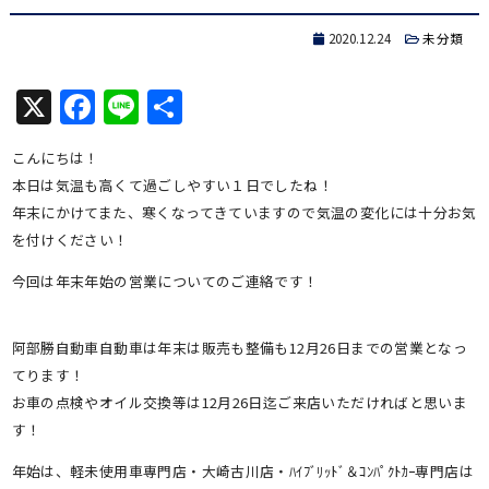
2020.12.24
未分類
X
Facebook
Line
共
有
こんにちは！
本日は気温も高くて過ごしやすい１日でしたね！
年末にかけてまた、寒くなってきていますので気温の変化には十分お気
を付けください！
今回は年末年始の営業についてのご連絡です！
阿部勝自動車自動車は年末は販売も整備も12月26日までの営業となっ
てります！
お車の点検やオイル交換等は12月26日迄ご来店いただければと思いま
す！
年始は、軽未使用車専門店・大崎古川店・ﾊｲﾌﾞﾘｯﾄﾞ＆ｺﾝﾊﾟｸﾄｶｰ専門店は