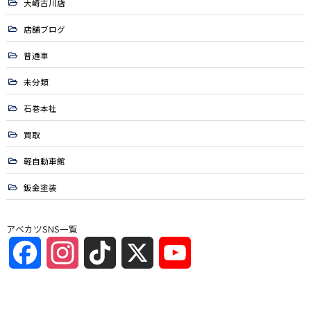
大崎古川店
店舗ブログ
普通車
未分類
石巻本社
買取
軽自動車館
鈑金塗装
アベカツSNS一覧
Facebook
Instagram
TikTok
X
YouTube
Channel