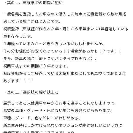
・其の一、車検までの期間が短い
一度名義を登録したお車なので購入した時点で初度登録から数か月経
過している場合がほとんどです。
初度登録（車検証が作られた年・月）から半年または1年経過している
車も存在します。
１年経っているのか～と思う方もいるかもしれませんが、
その分お値段がお安くなっている！？場合があるかも！？です！！
また、新車の場合（軽トラやバンタイプ以外など）、
初回車検までの期間が３年あります。
初度登録から１年経過している未使用車だとしても車検まであと２年
あります！！！！
・其の二、選択肢の幅が狭まる
展示してある未使用車の中からお車を選ぶことになりますので、
希望の車種・グレード・色がない場合も残念ながらあります。
車種、グレード、色などにこだわりがある、
新車生産時にしか付けられないオプションが絶対欲しいという方は
未使用車よりも新車がおススメでしょう。