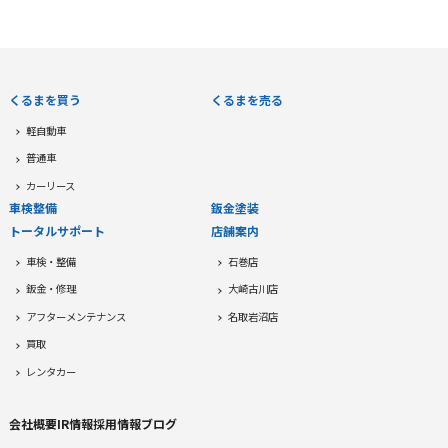
くるまを買う
くるまを売る
軽自動車
普通車
カーリース
車検整備
鈑金塗装
トータルサポート
店舗案内
車検・整備
石巻店
鈑金・修理
大崎古川店
アフターメンテナンス
名取岩沼店
買取
レンタカー
会社概要
IR情報
採用情報
ブログ