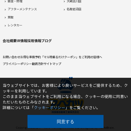
鈑金・修理
大崎古川店
アフターメンテナンス
名取岩沼店
買取
レンタカー
会社概要
IR情報
採用情報
ブログ
お問い合わせ
お得な車検予約
「マル特乗るだけクーポン」をご利用の皆様へ
プライバシーポリシー
勧誘方針
サイトマップ
当ウェブサイトでは、お客様により良いサービスをご提供するため、ク
ッキーを利用しています。
このまま当ウェブサイトをご利用になる場合、クッキーの使用に同意い
ただいたものとみなされます。
詳細については「
クッキーポリシー
」をご覧ください。
同意する
Copyright©2022 アベカツ. All Rights Reserved Designed by
TrattoBrain.