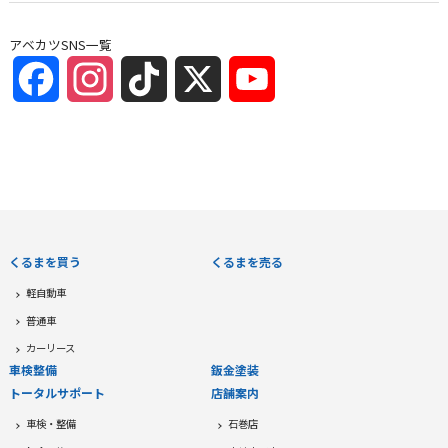
アベカツSNS一覧
Facebook
Instagram
TikTok
X
YouTube
Channel
くるまを買う
くるまを売る
軽自動車
普通車
カーリース
車検整備
鈑金塗装
トータルサポート
店舗案内
車検・整備
石巻店