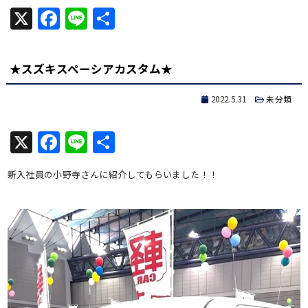
X
Facebook
Line
共
有
★スズキスペーシアカスタム★
2022.5.31
未分類
X
Facebook
Line
共
有
新入社員の小野寺さんに紹介してもらいました！！