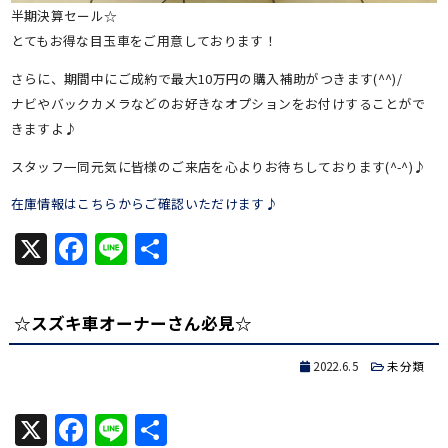
半期決算セール☆
とてもお得な目玉車をご用意しております！
さらに、期間中にご成約で最大10万円の購入補助がつきます(^^)/
ナビやバックカメラなどのお好きなオプションをお付けすることがで
きますよ♪
スタッフ一同元気に皆様のご来店を心よりお待ちしております(^-^)♪
在庫情報はこちらからご確認いただけます♪
X
Facebook
Line
共
有
☆スズキ車オーナーさん必見☆
2022.6.5
未分類
X
Facebook
Line
共