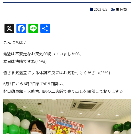
2022.6.5
未分類
X
Facebook
Line
共
有
こんにちは♪
最近は不安定なお天気が続いていましたが、
本日は快晴ですね(#^^#)
皆さま気温差による体調不良にはお気を付けください(*^^*)
6月3日から6月7日までの5日間は、
軽自動車館・大崎古川店の二店舗で売り出しを開催しております☆