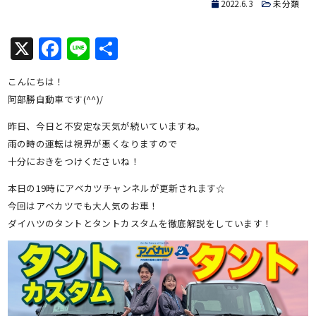
2022.6.3
未分類
X
Facebook
Line
共
有
こんにちは！
阿部勝自動車です(^^)/
昨日、今日と不安定な天気が続いていますね。
雨の時の運転は視界が悪くなりますので
十分におきをつけくださいね！
本日の19時にアベカツチャンネルが更新されます☆
今回はアベカツでも大人気のお車！
ダイハツのタントとタントカスタムを徹底解説をしています！