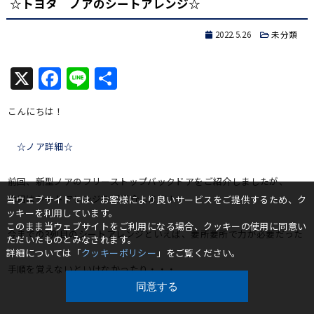
☆トヨタ ノアのシートアレンジ☆
2022.5.26
未分類
X
Facebook
Line
共
有
こんにちは！
☆ノア詳細☆
前回、新型ノアのフリーストップバックドアをご紹介しましたが、
本日はシートアレンジをご紹介します！
当ウェブサイトでは、お客様により良いサービスをご提供するため、ク
ッキーを利用しています。
このまま当ウェブサイトをご利用になる場合、クッキーの使用に同意い
今までの3列目のシートアレンジといえば、要所要所で力が必要だった
ただいたものとみなされます。
り、
詳細については「
クッキーポリシー
」をご覧ください。
手順を覚えないといけなかったり・・・
同意する