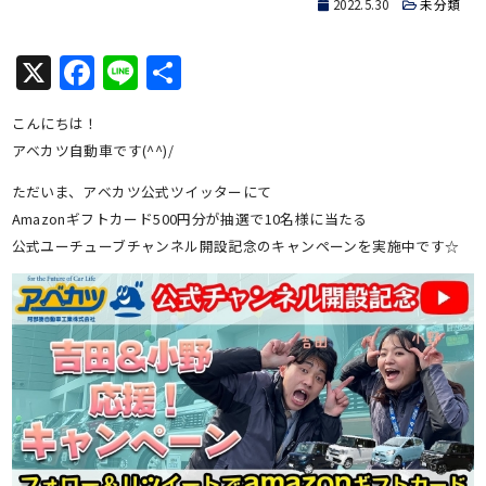
2022.5.30
未分類
X
Facebook
Line
共
有
こんにちは！
アベカツ自動車です(^^)/
ただいま、アベカツ公式ツイッターにて
Amazonギフトカード500円分が抽選で10名様に当たる
公式ユーチューブチャンネル開設記念のキャンペーンを実施中です☆