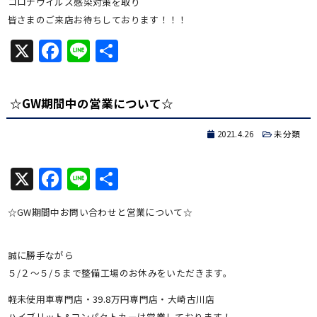
コロナウイルス感染対策を取り
皆さまのご来店お待ちしております！！！
X
Facebook
Line
共
有
☆GW期間中の営業について☆
2021.4.26
未分類
X
Facebook
Line
共
有
☆GW期間中お問い合わせと営業について☆
誠に勝手ながら
５/２～５/５まで整備工場のお休みをいただきます。
軽未使用車専門店・39.8万円専門店・大崎古川店
ハイブリット&コンパクトカーは営業しております！