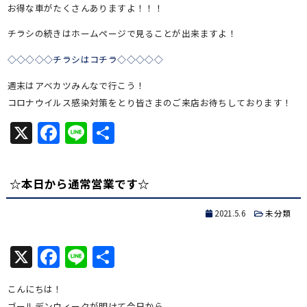
お得な車がたくさんありますよ！！！
チラシの続きはホームページで見ることが出来ますよ！
◇◇◇◇◇チラシはコチラ◇◇◇◇◇
週末はアベカツみんなで行こう！
コロナウイルス感染対策をとり皆さまのご来店お待ちしております！
X
Facebook
Line
共
有
☆本日から通常営業です☆
2021.5.6
未分類
X
Facebook
Line
共
有
こんにちは！
ゴールデンウィークが明けて今日から