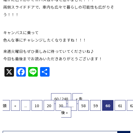
両側スライドドアで、車内も広々で暮らしの可能性も広がりそ
う！！！
キャンバスに乗って
色んな事にチャレンジしたくなりますね！！！
来週火曜日もぜひ楽しみに待っていてくださいね♪
今日も最後までお読みいただきありがとうございます！
X
Facebook
Line
共
有
60 / 248
« 先
頭
«
...
10
20
30
...
58
59
60
61
6
後 »