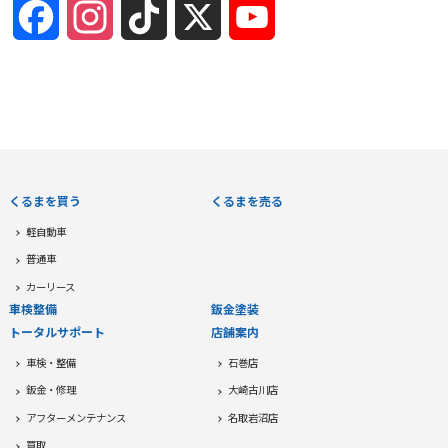
Facebook
Instagram
TikTok
X
YouTube
Channel
くるまを買う
くるまを売る
軽自動車
普通車
カーリース
車検整備
鈑金塗装
トータルサポート
店舗案内
車検・整備
石巻店
鈑金・修理
大崎古川店
アフターメンテナンス
名取岩沼店
買取