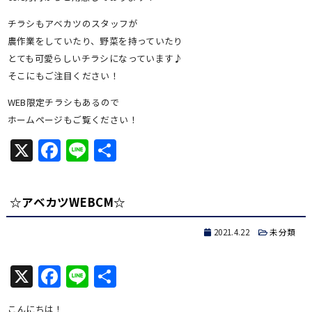
チラシもアベカツのスタッフが
農作業をしていたり、野菜を持っていたり
とても可愛らしいチラシになっています♪
そこにもご注目ください！
WEB限定チラシもあるので
ホームページもご覧ください！
X
Facebook
Line
共
有
☆アベカツWEBCM☆
2021.4.22
未分類
X
Facebook
Line
共
有
こんにちは！