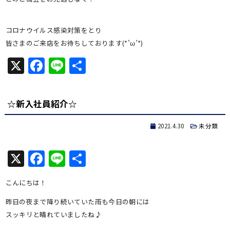
コロナウイルス感染対策をとり
皆さまのご来店をお待ちしております(*’ω’*)
X
Facebook
Line
共
有
☆新入社員紹介☆
2021.4.30
未分類
X
Facebook
Line
共
有
こんにちは！
昨日の夜まで降り続いていた雨も今日の朝には
スッキリと晴れていましたね♪