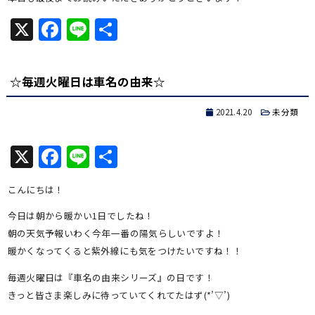
X
Facebook
Line
共
有
☆毎週火曜日は車名の由来☆
2021.4.20
未分類
X
Facebook
Line
共
有
こんにちは！
今日は朝から暖かい1日でしたね！
朝の天気予報いわく今年一番の陽気らしいですよ！
暖かくなってくると紫外線にも気をつけたいですね！！
毎週火曜日は『車名の由来シリーズ』の日です！
きっと皆さま楽しみに待っていてくれてたはず(*’▽’)