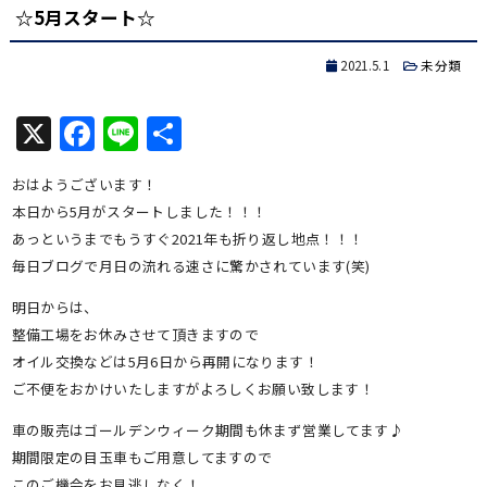
☆5月スタート☆
2021.5.1
未分類
X
Facebook
Line
共
有
おはようございます！
本日から5月がスタートしました！！！
あっというまでもうすぐ2021年も折り返し地点！！！
毎日ブログで月日の流れる速さに驚かされています(笑)
明日からは、
整備工場をお休みさせて頂きますので
オイル交換などは5月6日から再開になります！
ご不便をおかけいたしますがよろしくお願い致します！
車の販売はゴールデンウィーク期間も休まず営業してます♪
期間限定の目玉車もご用意してますので
このご機会をお見逃しなく！