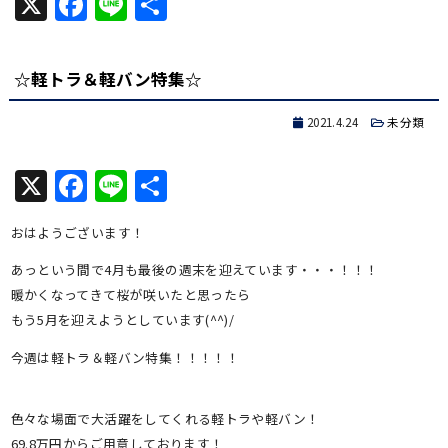
X
Facebook
Line
共
有
☆軽トラ＆軽バン特集☆
2021.4.24
未分類
X
Facebook
Line
共
有
おはようございます！
あっという間で4月も最後の週末を迎えています・・・！！！
暖かくなってきて桜が咲いたと思ったら
もう5月を迎えようとしています(^^)/
今週は軽トラ＆軽バン特集！！！！！
色々な場面で大活躍をしてくれる軽トラや軽バン！
69.8万円からご用意しております！