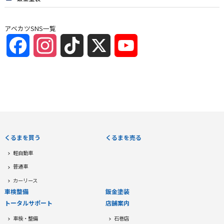
アベカツSNS一覧
Facebook
Instagram
TikTok
X
YouTube
Channel
くるまを買う
くるまを売る
軽自動車
普通車
カーリース
車検整備
鈑金塗装
トータルサポート
店舗案内
車検・整備
石巻店