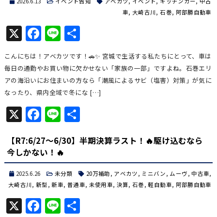
2026.6.13
イベント告知
アベカツ
,
イベント
,
キッチンカー
,
中古
車
,
大崎古川
,
石巻
,
阿部勝自動車
X
Facebook
Line
共
有
こんにちは！アベカツです！🚗✨ 宮城で生活する私たちにとって、車は
毎日の通勤やお買い物に欠かせない「家族の一部」ですよね。石巻エリ
アの海沿いにお住まいの方なら「潮風によるサビ（塩害）対策」が気に
なったり、県内全域で冬にな […]
X
Facebook
Line
共
有
【R7:6/27～6/30】半期決算ラスト！🔥駆け込むなら
今しかない！🔥
2025.6.26
未分類
20万補助
,
アベカツ
,
ミニバン
,
ムーヴ
,
中古車
,
大崎古川
,
新型
,
新車
,
普通車
,
未使用車
,
決算
,
石巻
,
軽自動車
,
阿部勝自動車
X
Facebook
Line
共