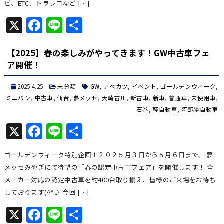
ビ、ETC、ドラレコなど […]
X
Facebook
Line
共
有
【2025】春の楽しみがやってきます！GW中古車フェ
ア開催！
2025.4.25
未分類
GW
,
アベカツ
,
イベント
,
ゴールデンウィーク
,
ミニバン
,
中古車
,
仙台
,
夢メッセ
,
大崎古川
,
新古車
,
新車
,
普通車
,
未使用車
,
石巻
,
軽自動車
,
阿部勝自動車
X
Facebook
Line
共
有
ゴールデンウィーク特別企画！２０２５月３日から５月６日まで、 夢
メッセみやぎにて待望の「春の認定中古車フェア」を開催します！ 全
メーカー対応の認定中古車を約400台取り揃え、皆様のご来場をお待ち
しております(^^♪ 今回 […]
X
Facebook
Line
共