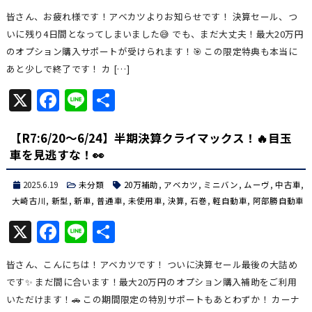
有
皆さん、お疲れ様です！アベカツよりお知らせです！ 決算セール、つ
いに残り4日間となってしまいました😅 でも、まだ大丈夫！最大20万円
のオプション購入サポートが受けられます！🎯 この限定特典も本当に
あと少しで終了です！ カ […]
X
Facebook
Line
共
有
【R7:6/20～6/24】半期決算クライマックス！🔥目玉
車を見逃すな！👀
2025.6.19
未分類
20万補助
,
アベカツ
,
ミニバン
,
ムーヴ
,
中古車
,
大崎古川
,
新型
,
新車
,
普通車
,
未使用車
,
決算
,
石巻
,
軽自動車
,
阿部勝自動車
X
Facebook
Line
共
有
皆さん、こんにちは！アベカツです！ ついに決算セール最後の大詰め
です✨ まだ間に合います！最大20万円のオプション購入補助をご利用
いただけます！🚗 この期間限定の特別サポートもあとわずか！ カーナ