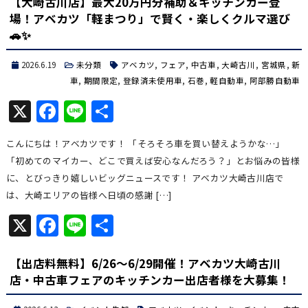
【大崎古川店】最大20万円分補助＆キッチンカー登
場！アベカツ「軽まつり」で賢く・楽しくクルマ選び
🚗✨
2026.6.19
未分類
アベカツ
,
フェア
,
中古車
,
大崎古川
,
宮城県
,
新
車
,
期間限定
,
登録済未使用車
,
石巻
,
軽自動車
,
阿部勝自動車
X
Facebook
Line
共
有
こんにちは！アベカツです！ 「そろそろ車を買い替えようかな…」
「初めてのマイカー、どこで買えば安心なんだろう？」とお悩みの皆様
に、とびっきり嬉しいビッグニュースです！ アベカツ大崎古川店で
は、大崎エリアの皆様へ日頃の感謝 […]
X
Facebook
Line
共
有
【出店料無料】6/26〜6/29開催！アベカツ大崎古川
店・中古車フェアのキッチンカー出店者様を大募集！