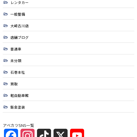
レンタカー
一般整備
大崎古川店
店舗ブログ
普通車
未分類
石巻本社
買取
軽自動車館
鈑金塗装
アベカツSNS一覧
Facebook
Instagram
TikTok
X
YouTube