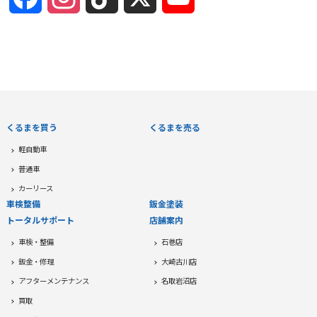
Channel
くるまを買う
くるまを売る
軽自動車
普通車
カーリース
車検整備
鈑金塗装
トータルサポート
店舗案内
車検・整備
石巻店
鈑金・修理
大崎古川店
アフターメンテナンス
名取岩沼店
買取