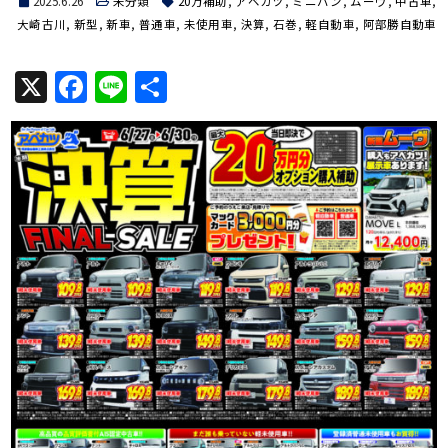
2025.6.26
未分類
20万補助
,
アベカツ
,
ミニバン
,
ムーヴ
,
中古車
,
大崎古川
,
新型
,
新車
,
普通車
,
未使用車
,
決算
,
石巻
,
軽自動車
,
阿部勝自動車
X
Facebook
Line
共
有