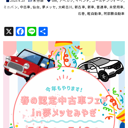
2025.4.25
未分類
GW
,
アベカツ
,
イベント
,
ゴールデンウィーク
,
ミニバン
,
中古車
,
仙台
,
夢メッセ
,
大崎古川
,
新古車
,
新車
,
普通車
,
未使用車
,
石巻
,
軽自動車
,
阿部勝自動車
X
Facebook
Line
共
有