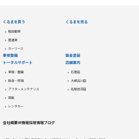
くるまを買う
くるまを売る
軽自動車
普通車
カーリース
車検整備
鈑金塗装
トータルサポート
店舗案内
車検・整備
石巻店
鈑金・修理
大崎古川店
アフターメンテナンス
名取岩沼店
買取
レンタカー
会社概要
IR情報
採用情報
ブログ