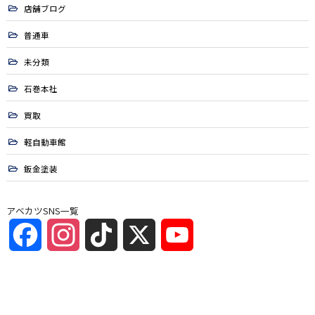
店舗ブログ
普通車
未分類
石巻本社
買取
軽自動車館
鈑金塗装
アベカツSNS一覧
Facebook
Instagram
TikTok
X
YouTube
Channel