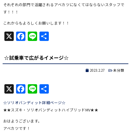
それぞれの部門で活躍されるアベカツになくてはならないスタッフで
す！！！
これからもよろしくお願いします！！
X
Facebook
Line
共
有
☆試乗車で広がるイメージ☆
2023.2.27
未分類
X
Facebook
Line
共
有
☆ソリオバンディット詳細ページ☆
★★スズキ・ソリオバンディットハイブリッドMV★★
おはようございます。
アベカツです！