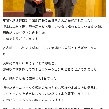
年間MVPは軽自動車館副店長の三浦侑さんが受賞されました！
壇上に上がる際、瞳を潤ませる姿、いつもの颯爽としている姿からは
想像がつかずグッときました。
おめでとうございます！
各表彰でも心温まる感想、そして会場から自然と拍手が起こりまし
た。
表彰式のあとはお待ちかねの懇親会。
部署や年次を超えてコミュニケーションをとることができました。
式、懇親会ともに充実した1日でした！
培ったチームワークや感謝の気持ちをお客様や地域の方に還元し
よりアベカツを好きになっていただけるよう頑張ります！！
これからもよろしくお願いいたします！！
準備、運営を行ってくださった経営管理部の斎藤さん、木村さん、小