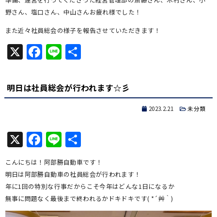
野さん、塩口さん、中山さんお疲れ様でした！
また近々社員総会の様子を報告させていただきます！
X
Facebook
Line
共
有
明日は社員総会が行われます☆彡
2023.2.21
未分類
X
Facebook
Line
共
有
こんにちは！阿部勝自動車です！
明日は阿部勝自動車の社員総会が行われます！
年に1回の特別な行事だからこそ今年はどんな1日になるか
無事に問題なく最後まで終われるかドキドキです( *´艸｀)