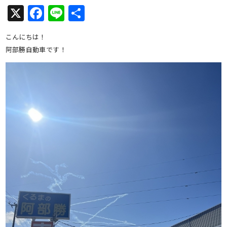
X
Facebook
Line
共
有
こんにちは！
阿部勝自動車です！