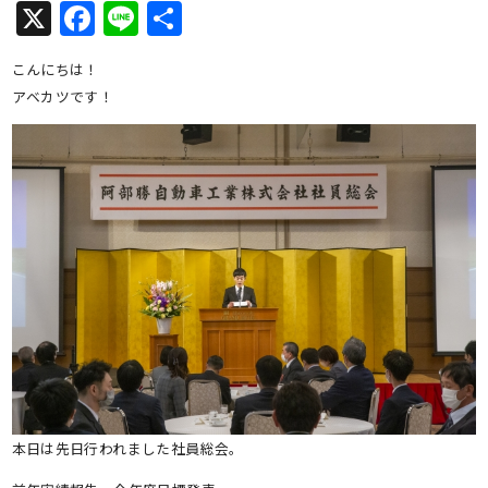
X
Facebook
Line
共
有
こんにちは！
アベカツです！
本日は先日行われました社員総会。