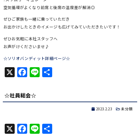
空気循環がよくなり前席と後席の温度差が解消◎
ぜひご家族も一緒に乗っていただき
お出かけしたときのイメージも広げてみていただきたいです！
ぜひお気軽に本社スタッフへ
お声がけくださいませ♪
☆ソリオバンディット詳細ページ☆
X
Facebook
Line
共
有
☆社員総会☆
2023.2.23
未分類
X
Facebook
Line
共
有