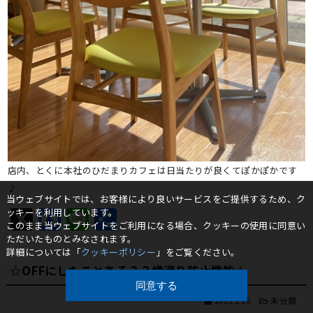
店内、とくに本社のひだまりカフェは日当たりが良くてぽかぽかです
♪
当ウェブサイトでは、お客様により良いサービスをご提供するため、ク
X
Facebook
Line
共
ッキーを利用しています。
このまま当ウェブサイトをご利用になる場合、クッキーの使用に同意い
有
ただいたものとみなされます。
詳細については「
クッキーポリシー
」をご覧ください。
☆OFFにしたことある？？横滑り防止機能☆
同意する
2023.2.16
未分類