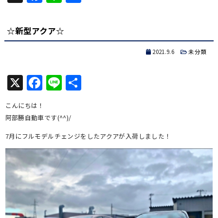
有
☆新型アクア☆
2021.9.6
未分類
X
Facebook
Line
共
有
こんにちは！
阿部勝自動車です(^^)/
7月にフルモデルチェンジをしたアクアが入荷しました！