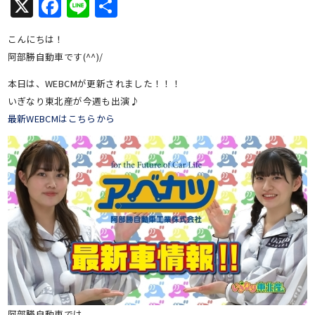
X
Facebook
Line
共
有
こんにちは！
阿部勝自動車です(^^)/
本日は、WEBCMが更新されました！！！
いぎなり東北産が今週も出演♪
最新WEBCMはこちらから
阿部勝自動車では