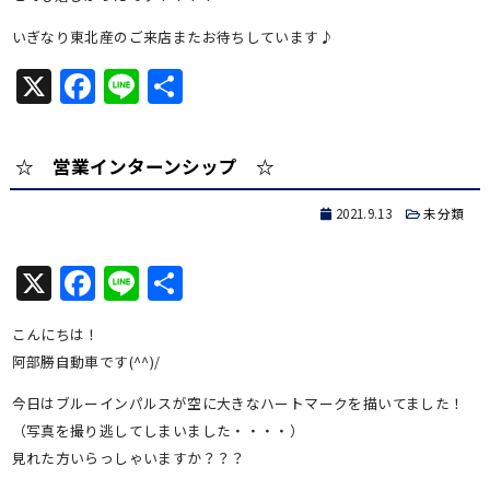
いぎなり東北産のご来店またお待ちしています♪
X
Facebook
Line
共
有
☆ 営業インターンシップ ☆
2021.9.13
未分類
X
Facebook
Line
共
有
こんにちは！
阿部勝自動車です(^^)/
今日はブルーインパルスが空に大きなハートマークを描いてました！
（写真を撮り逃してしまいました・・・・）
見れた方いらっしゃいますか？？？