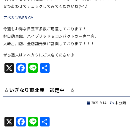
ぜひあわせてチェックしてみてくださいね(^^♪
アベカツWEB CM
今週もお得な目玉車多数ご用意しております！
軽自動車館、ハイブリッド＆コンパクトカー専門店、
大崎古川店、全店舗元気に営業しております！！！
ぜひ週末はアベカツにご来店ください♪
X
Facebook
Line
共
有
☆いぎなり東北産 逃走中 ☆
2021.9.14
未分類
X
Facebook
Line
共
有