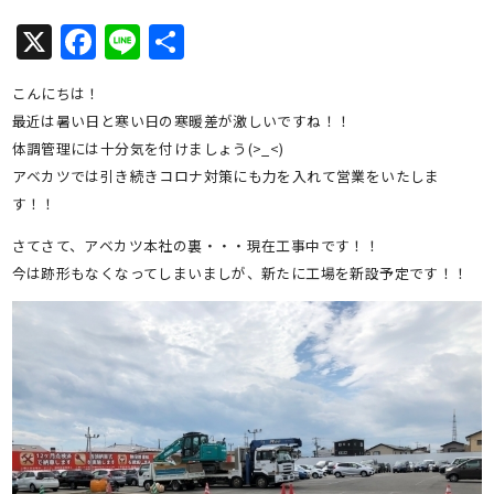
X
Facebook
Line
共
有
こんにちは！
最近は暑い日と寒い日の寒暖差が激しいですね！！
体調管理には十分気を付けましょう(>_<)
アベカツでは引き続きコロナ対策にも力を入れて営業をいたしま
す！！
さてさて、アベカツ本社の裏・・・現在工事中です！！
今は跡形もなくなってしまいましが、新たに工場を新設予定です！！