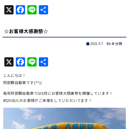
X
Facebook
Line
共
有
☆お客様大感謝祭☆
2021.9.7
未分類
X
Facebook
Line
共
有
こんにちは！
阿部勝自動車です(^^)/
毎年阿部勝自動車では8月にお客様大感謝祭を開催しています！
約2500人のお客様がご来場をしていただいてます！