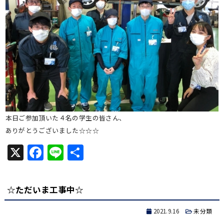
本日ご参加頂いた４名の学生の皆さん、
ありがとうございました☆☆☆
X
Facebook
Line
共
有
☆ただいま工事中☆
2021.9.16
未分類