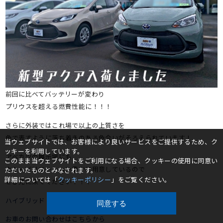
前回に比べてバッテリーが変わり
プリウスを超える燃費性能に！！！
さらに外装ではこれ場で以上の上質さを
色で表すように落ち着きのある色合いがそろえられています！
当ウェブサイトでは、お客様により良いサービスをご提供するため、ク
ッキーを利用しています。
アベカツの展示場にも
このまま当ウェブサイトをご利用になる場合、クッキーの使用に同意い
カラーバリエーション豊かに用意しているので
ただいたものとみなされます。
詳細については「
クッキーポリシー
」をご覧ください。
ぜひ見に来てください！！！
ハイブリッド＆コンパクトカーの在庫ページ
同意する
お車のお問い合わせはこちらから