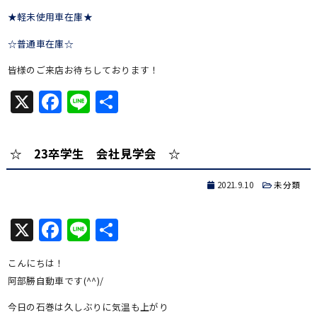
★軽未使用車在庫★
☆普通車在庫☆
皆様のご来店お待ちしております！
X
Facebook
Line
共
有
☆ 23卒学生 会社見学会 ☆
2021.9.10
未分類
X
Facebook
Line
共
有
こんにちは！
阿部勝自動車です(^^)/
今日の石巻は久しぶりに気温も上がり