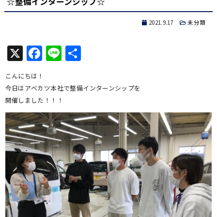
☆整備インターンシップ☆
2021.9.17
未分類
X
Facebook
Line
共
有
こんにちは！
今日はアベカツ本社で整備インターンシップを
開催しました！！！