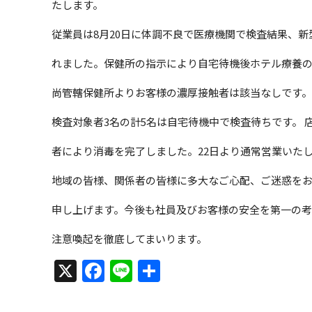
たします。
従業員は8月20日に体調不良で医療機関で検査結果、
れました。保健所の指示により自宅待機後ホテル療養
尚管轄保健所よりお客様の濃厚接触者は該当なしです。 社
検査対象者3名の計5名は自宅待機中で検査待ちです。 
者により消毒を完了しました。22日より通常営業いた
地域の皆様、関係者の皆様に多大なご心配、ご迷惑を
申し上げます。今後も社員及びお客様の安全を第一の
注意喚起を徹底してまいります。
X
Facebook
Line
共
有