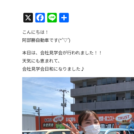
X
Facebook
Line
共
有
こんにちは！
阿部勝自動車です(*’▽’)
本日は、会社見学会が行われました！！
天気にも恵まれて、
会社見学会日和になりました♪