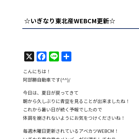
☆いぎなり東北産WEBCM更新☆
X
Facebook
Line
共
有
こんにちは！
阿部勝自動車です(^^)/
今日は、夏日が戻ってきて
朝から久しぶりに青空を見ることが出来ましたね！
これから暑い日が続く予報でしたので
体調を崩されないようにお気をつけくださいね！
毎週木曜日更新されているアベカツWEBCM！