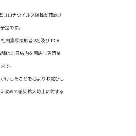
新型コロナウイルス陽性が確認さ
の予定です。
内濃厚接触者 2名及び PCR
店舗は21日店内を閉店し専門業
します。
おかけしたことを心よりお詫びし
考え改めて感染拡大防止に対する