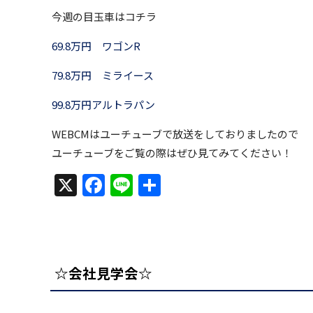
今週の目玉車はコチラ
69.8万円 ワゴンR
79.8万円 ミライース
99.8万円アルトラパン
WEBCMはユーチューブで放送をしておりましたので
ユーチューブをご覧の際はぜひ見てみてください！
X
Facebook
Line
共
有
☆会社見学会☆