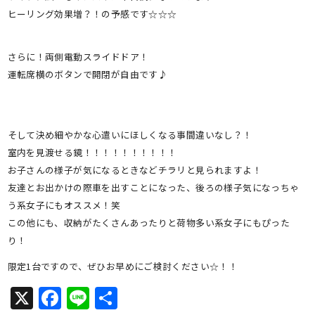
ヒーリング効果増？！の予感です☆☆☆
さらに！両側電動スライドドア！
運転席横のボタンで開閉が自由です♪
そして決め細やかな心遣いにほしくなる事間違いなし？！
室内を見渡せる鏡！！！！！！！！！！
お子さんの様子が気になるときなどチラリと見られますよ！
友達とお出かけの際車を出すことになった、後ろの様子気になっちゃ
う系女子にもオススメ！笑
この他にも、収納がたくさんあったりと荷物多い系女子にもぴった
り！
限定1台ですので、ぜひお早めにご検討ください☆！！
X
Facebook
Line
共