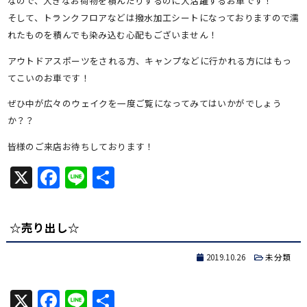
なので、大きなお荷物を積んだりするのに大活躍するお車です！
そして、トランクフロアなどは撥水加工シートになっておりますので濡
れたものを積んでも染み込む心配もございません！
アウトドアスポーツをされる方、キャンプなどに行かれる方にはもっ
てこいのお車です！
ぜひ中が広々のウェイクを一度ご覧になってみてはいかがでしょう
か？？
皆様のご来店お待ちしております！
X
Facebook
Line
共
有
☆売り出し☆
2019.10.26
未分類
X
Facebook
Line
共