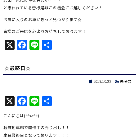
と思われている皆様是非この機会にお越しください！
お気に入りのお車がきっと見つかります☆
皆様のご来店を心よりお待ちしております！
X
Facebook
Line
共
有
☆最終日☆
2019.10.22
未分類
X
Facebook
Line
共
有
こんにちは(#^ω^#)
軽自動車館で開催中の売り出し！！
本日最終日となっております！！！