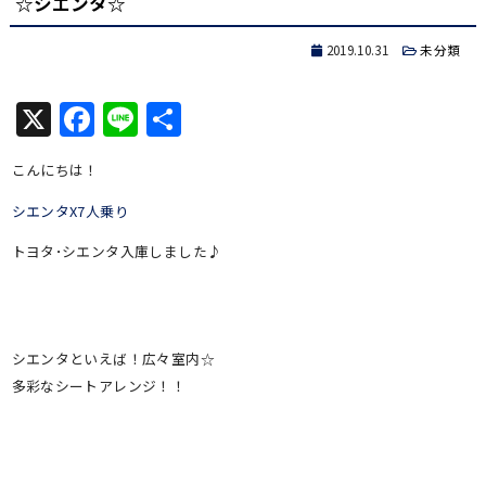
☆シエンタ☆
2019.10.31
未分類
X
Facebook
Line
共
有
こんにちは！
シエンタX7人乗り
トヨタ･シエンタ入庫しました♪
シエンタといえば！広々室内☆
多彩なシートアレンジ！！