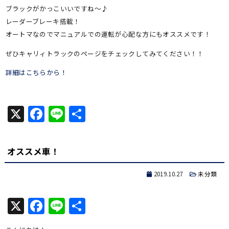
ブラックがかっこいいですね～♪
レーダーブレーキ搭載！
オートマなのでマニュアルでの運転が心配な方にもオススメです！
ぜひキャリィトラックのページをチェックしてみてください！！
詳細はこちらから！
X
Facebook
Line
共
有
オススメ車！
2019.10.27
未分類
X
Facebook
Line
共
有