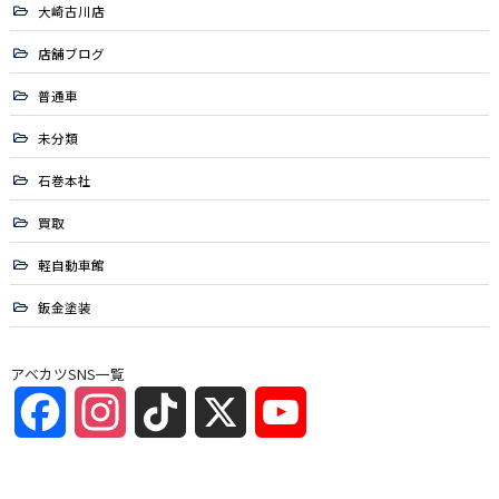
大崎古川店
店舗ブログ
普通車
未分類
石巻本社
買取
軽自動車館
鈑金塗装
アベカツSNS一覧
Facebook
Instagram
TikTok
X
YouTube
Channel