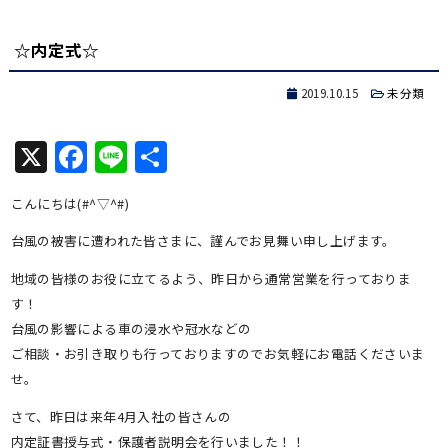
有
☆内定式☆
2019.10.15
未分類
X
Facebook
Line
共
有
こんにちは(#^▽^#)
台風の被害に遭われた皆さまに、謹んでお見舞い申し上げます。
地域の皆様のお役に立てるよう、昨日から通常営業を行っておりま
す！
台風の影響による車の浸水や冠水などの
ご相談・お引き取りも行っておりますのでお気軽にお電話くださいま
せ。
さて、昨日は来年4月入社の皆さんの
内定証書授与式・保護者説明会を行いました！！