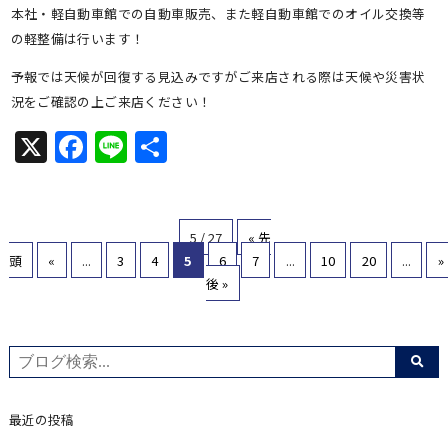
本社・軽自動車館での自動車販売、また軽自動車館でのオイル交換等
の軽整備は行います！
予報では天候が回復する見込みですがご来店される際は天候や災害状
況をご確認の上ご来店ください！
X
Facebook
Line
共
有
5 / 27
« 先
頭
«
...
3
4
5
6
7
...
10
20
...
»
後 »
最近の投稿