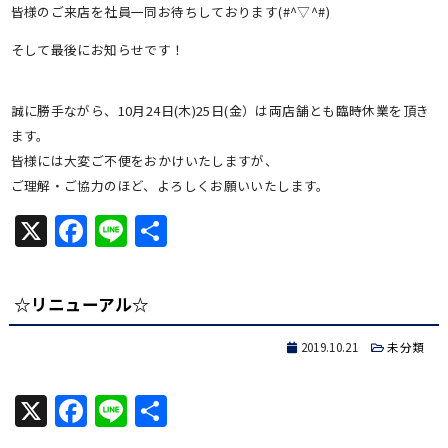
皆様のご来店を社員一同お待ちしております(#^▽^#)
そして最後にお知らせです！
誠に勝手ながら、10月24日(木)25日(金）は両店舗とも臨時休業を頂き
ます。
皆様には大変ご不便をおかけいたしますが、
ご理解・ご協力のほど、よろしくお願いいたします。
X
Facebook
Line
共
有
☆リニューアル☆
2019.10.21
未分類
X
Facebook
Line
共
有