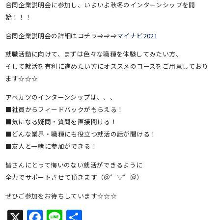
合同企業説明会に参加し、いよいよ秋冬のインターンシップを開
始！！！
合同企業説明会の詳細はコチラ⇒⇒⇒
マイナビ2021
就職活動に向けて、まずは色々な職種を体験してみたい方、
そして就活を有利に進めたい方にオススメのコースをご用意しており
ます☆☆☆
アベカツのインターンシップは、、、
■社員からフィードバックがもらえる！
■気になる疑問・質問を直接聞ける！
■どんな業界・職種にも役立つ就活の話が聞ける！
■友人と一緒に参加ができる！
皆さんにとって悔いのない就活ができるように
全力でサポートさせて頂きます（＠゜▽゜＠）
ぜひご参加をお待ちしています☆☆☆
X
Facebook
Line
共