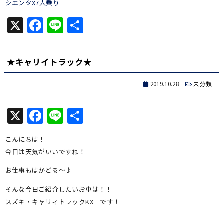
シエンタX7人乗り
X
Facebook
Line
共
有
★キャリイトラック★
2019.10.28
未分類
X
Facebook
Line
共
有
こんにちは！
今日は天気がいいですね！
お仕事もはかどる～♪
そんな今日ご紹介したいお車は！！
スズキ・キャリィトラックKX です！