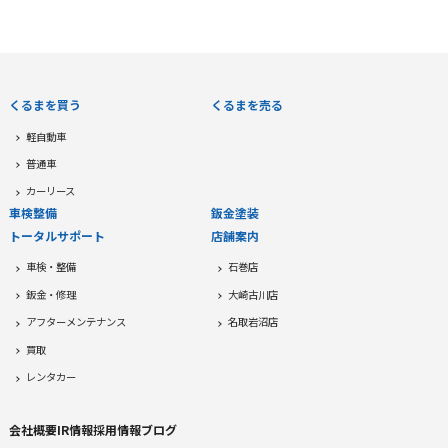
くるまを買う
くるまを売る
軽自動車
普通車
カーリース
車検整備
鈑金塗装
トータルサポート
店舗案内
車検・整備
石巻店
鈑金・修理
大崎古川店
アフターメンテナンス
名取岩沼店
買取
レンタカー
会社概要
IR情報
採用情報
ブログ