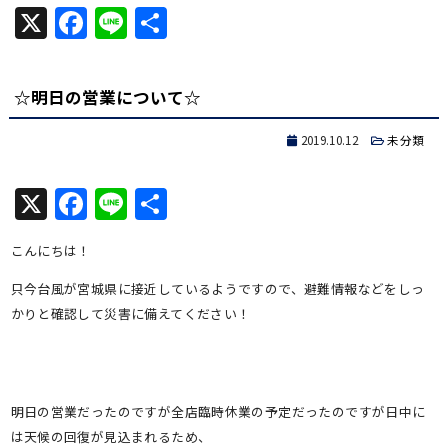
X
Facebook
Line
共
有
☆明日の営業について☆
2019.10.12
未分類
X
Facebook
Line
共
有
こんにちは！
只今台風が宮城県に接近しているようですので、避難情報などをしっ
かりと確認して災害に備えてください！
明日の営業だったのですが全店臨時休業の予定だったのですが日中に
は天候の回復が見込まれるため、