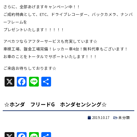
さらに、全部あげますキャンペーン中！！
ご成約特典として、ETC、ドライブレコーダー、バックカメラ、ナンバ
ーフレームを
プレゼントいたします！！！！！
アベカツならアフターサービスも充実しています☆
車検工場、鈑金工場完備！レッカー車4台！無料代車もございます！
お車のことをトータルでサポートいたします！！！
ご来店お待ちしております☆
X
Facebook
Line
共
有
☆ホンダ フリードG ホンダセンシング☆
2019.10.17
未分類
X
Facebook
Line
共