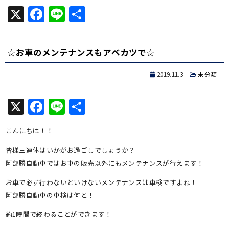
X
Facebook
Line
共
有
☆お車のメンテナンスもアベカツで☆
2019.11.3
未分類
X
Facebook
Line
共
有
こんにちは！！
皆様三連休はいかがお過ごしでしょうか？
阿部勝自動車ではお車の販売以外にもメンテナンスが行えます！
お車で必ず行わないといけないメンテナンスは車検ですよね！
阿部勝自動車の車検は何と！
約1時間で終わることができます！