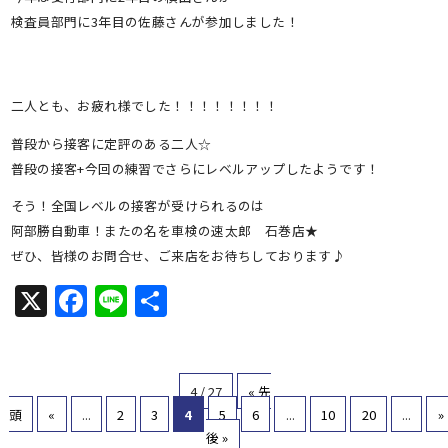
検査員部門に3年目の佐藤さんが参加しました！
二人とも、お疲れ様でした！！！！！！！！
普段から接客に定評のある二人☆
普段の接客+今回の練習でさらにレベルアップしたようです！
そう！全国レベルの接客が受けられるのは
阿部勝自動車！またの名を車検の速太郎 石巻店★
ぜひ、皆様のお問合せ、ご来店をお待ちしております♪
X
Facebook
Line
共
有
4 / 27
« 先
頭
«
...
2
3
4
5
6
...
10
20
...
»
後 »