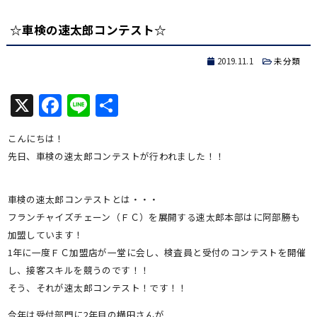
有
☆車検の速太郎コンテスト☆
2019.11.1
未分類
X
Facebook
Line
共
有
こんにちは！
先日、車検の速太郎コンテストが行われました！！
車検の速太郎コンテストとは・・・
フランチャイズチェーン（ＦＣ）を展開する速太郎本部はに阿部勝も
加盟しています！
1年に一度ＦＣ加盟店が一堂に会し、検査員と受付のコンテストを開催
し、接客スキルを競うのです！！
そう、それが速太郎コンテスト！です！！
今年は受付部門に2年目の横田さんが