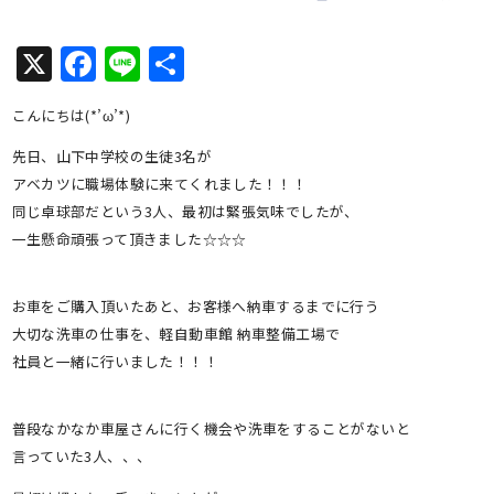
X
Facebook
Line
共
有
こんにちは(*’ω’*)
先日、山下中学校の生徒3名が
アベカツに職場体験に来てくれました！！！
同じ卓球部だという3人、最初は緊張気味でしたが、
一生懸命頑張って頂きました☆☆☆
お車をご購入頂いたあと、お客様へ納車するまでに行う
大切な洗車の仕事を、軽自動車館 納車整備工場で
社員と一緒に行いました！！！
普段なかなか車屋さんに行く機会や洗車をすることがないと
言っていた3人、、、