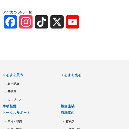
アベカツSNS一覧
Facebook
Instagram
TikTok
X
YouTube
Channel
くるまを買う
くるまを売る
軽自動車
普通車
カーリース
車検整備
鈑金塗装
トータルサポート
店舗案内
車検・整備
石巻店