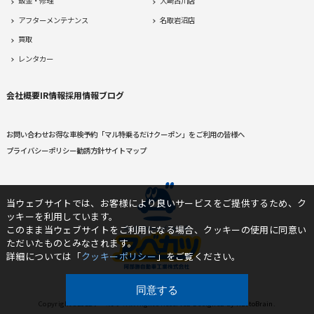
鈑金・修理
大崎古川店
アフターメンテナンス
名取岩沼店
買取
レンタカー
会社概要
IR情報
採用情報
ブログ
お問い合わせ
お得な車検予約
「マル特乗るだけクーポン」をご利用の皆様へ
プライバシーポリシー
勧誘方針
サイトマップ
当ウェブサイトでは、お客様により良いサービスをご提供するため、ク
ッキーを利用しています。
このまま当ウェブサイトをご利用になる場合、クッキーの使用に同意い
ただいたものとみなされます。
詳細については「
クッキーポリシー
」をご覧ください。
同意する
Copyright©2022 アベカツ. All Rights Reserved Designed by
TrattoBrain.