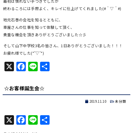
最初は慣れない手つきでしたが
終わるころには手際よく、キレイに仕上げてくれました(#＾▽＾#)
地元石巻の会社を知るとともに、
車屋さんの仕事を知って体験して頂く、
貴重な機会を頂きありがとうございました☆彡
そして山下中学校3名の皆さん、1日ありがとうございました！！！
お疲れ様でした(*’▽’*)
X
Facebook
Line
共
有
☆お客様誕生会☆
2019.11.10
未分類
X
Facebook
Line
共
有