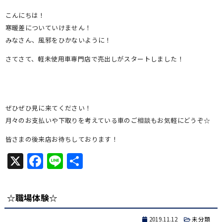
有
こんにちは！
寒暖差についていけません！
みなさん、風邪をひかないように！
さてさて、軽未使用車専門店で売出しがスタートしました！
ぜひぜひ見に来てください！
月々のお支払いや下取りを考えている車のご相談もお気軽にどうぞ☆
皆さまの後来店お待ちしております！
X
Facebook
Line
共
有
☆職場体験☆
2019.11.12
未分類