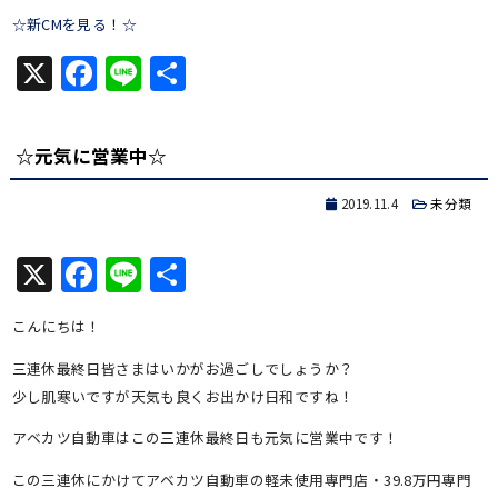
☆新CMを見る！☆
X
Facebook
Line
共
有
☆元気に営業中☆
2019.11.4
未分類
X
Facebook
Line
共
有
こんにちは！
三連休最終日皆さまはいかがお過ごしでしょうか？
少し肌寒いですが天気も良くお出かけ日和ですね！
アベカツ自動車はこの三連休最終日も元気に営業中です！
この三連休にかけてアベカツ自動車の軽未使用専門店・39.8万円専門