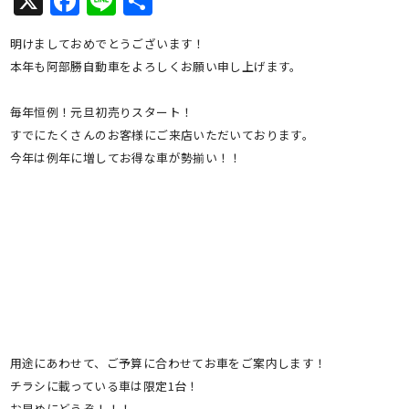
X
Facebook
Line
共
有
明けましておめでとうございます！
本年も阿部勝自動車をよろしくお願い申し上げます。
毎年恒例！元旦初売りスタート！
すでにたくさんのお客様にご来店いただいております。
今年は例年に増してお得な車が勢揃い！！
用途にあわせて、ご予算に合わせてお車をご案内します！
チラシに載っている車は限定1台！
お早めにどうぞ！！！