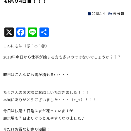
初売り4日目！！！
2018.1.4
未分類
X
Facebook
Line
共
有
こんにちは（＠＾ω＾＠）
2018年今日から仕事が始まる方も多いのではないでしょうか？？？
昨日はこんなにも雪が積もる中・・・
たくさんのお客様にお越しいただきました！！！
本当にありがとうございました・・・（>_<）！！！
今日は快晴！日陰はまだ凍っていますが
展示場も昨日よりぐっと見やすくなりました♪
今だけお得な初売り期間！