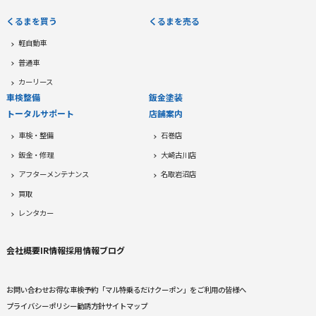
くるまを買う
くるまを売る
軽自動車
普通車
カーリース
車検整備
鈑金塗装
トータルサポート
店舗案内
車検・整備
石巻店
鈑金・修理
大崎古川店
アフターメンテナンス
名取岩沼店
買取
レンタカー
会社概要
IR情報
採用情報
ブログ
お問い合わせ
お得な車検予約
「マル特乗るだけクーポン」をご利用の皆様へ
プライバシーポリシー
勧誘方針
サイトマップ