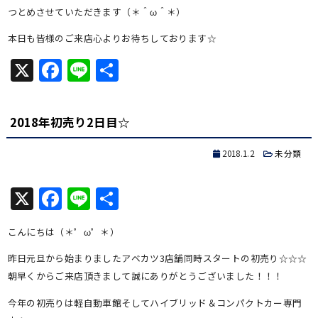
つとめさせていただきます（＊＾ω＾＊）
本日も皆様のご来店心よりお待ちしております☆
X
Facebook
Line
共
有
2018年初売り2日目☆
2018.1.2
未分類
X
Facebook
Line
共
有
こんにちは（＊゜ω゜＊）
昨日元旦から始まりましたアベカツ3店舗同時スタートの初売り☆☆☆
朝早くからご来店頂きまして誠にありがとうございました！！！
今年の初売りは軽自動車館そしてハイブリッド＆コンパクトカー専門