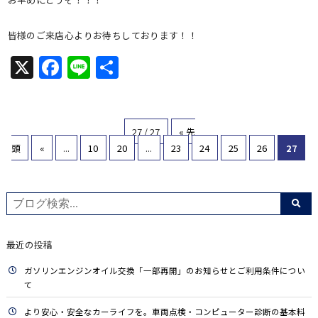
皆様のご来店心よりお待ちしております！！
X
Facebook
Line
共
有
27 / 27
« 先
頭
«
...
10
20
...
23
24
25
26
27
最近の投稿
ガソリンエンジンオイル交換「一部再開」のお知らせとご利用条件につい
て
より安心・安全なカーライフを。車両点検・コンピューター診断の基本料