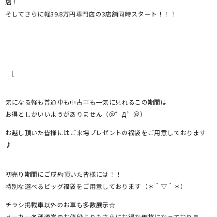
店！
そしてさらに軽39.8万円専門店の3店舗同時スタート！！！
[
気になる軽も普通車も中古車も一気に見れるこの期間は
お得としかいいようがありません（＠゜Д゜＠）
お越し頂いた皆様にはご来場プレゼントの福袋をご用意しております
♪
初売り期間にご成約頂いた皆様には！！
特別な選べるビッグ福袋をご用意しております（＊＾▽＾＊）
チラシ掲載車以外のお車も多数展示☆
メーカー各種通常のお値段よりもさらにお得な価格になっておりま