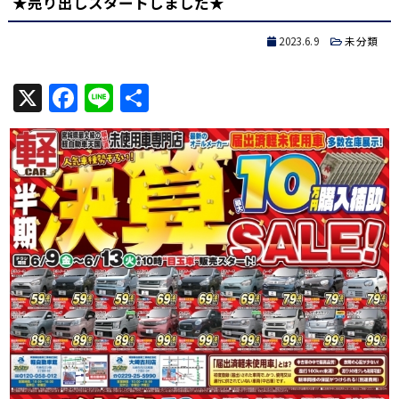
★売り出しスタートしました★
2023.6.9
未分類
X
Facebook
Line
共
有