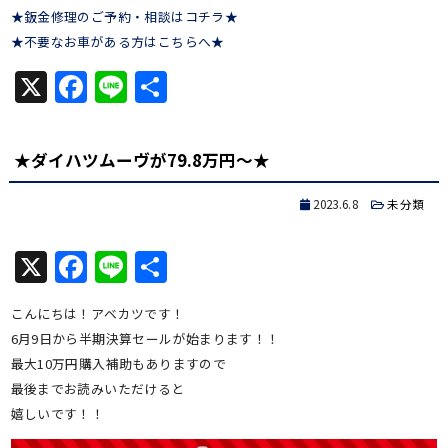
★鈑金修理のご予約・相談はコチラ★
★不要なお車がある方はこちらへ★
X
Facebook
Line
共
有
★ダイハツムーヴが79.8万円～★
2023.6.8
未分類
X
Facebook
Line
共
有
こんにちは！アベカツです！
6月9日から半期決算セールが始まります！！
最大10万円購入補助もありますので
最後までお読みいただけると
嬉しいです！！