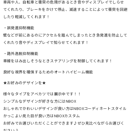
車両や人、自転車と衝突の危険があるとき音やディスプレイでしらせ
てくれたり、ブレーキをかけて停止、減速することによって衝突を回避
したり軽減してくれます！
・誤発進抑制機能
壁などが前にあるのにアクセルを踏んでしまったとき急発進を防止して
くれたり音やディスプレイで知らせてくれます！
・路外逸脱抑制機能
車線をはみ出しそうなときステアリングを制御してくれます！
良好な視界を確保するためのオートハイビーム機能
★お好みのデザインを★
様々なタイプをアベカツでは展示中です！！
シンプルなデザインが好きな方にはNBOX
おしゃれでかわいいデザインが良い方はNBOXコーディネートスタイル
かっこよい見た目が良い方はNBOXカスタム
お好みでお選びいただくことができます♪ぜひ見比べながらお選びく
ださい♪