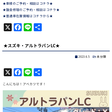
★車検のご予約・相談はコチラ★
★鈑金修理のご予約・相談はコチラ★
★普通車在庫情報はコチラから★
X
Facebook
Line
共
有
★スズキ・アルトラパンLC★
2023.6.5
未分類
X
Facebook
Line
共
有
こんにちは！アベカツです！