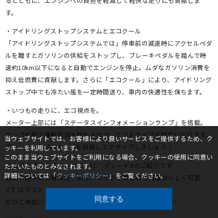
るとともに、エンジンへの負担を軽減して軽快な走りにも貢献しま
す。
・アイドリングストップシステムとエコクール
「アイドリングストップシステムでは」停車前の減速時にアクセルペダ
ルを離すとガソリンの供給をストップし、ブレーキペダルを踏んで時
速約10km以下になると自動でエンジンを停止。ムダなガソリン消費を
抑え低燃費に貢献します。さらに「エコクール」により、アイドリング
ストップ中でも冷たい風を一定時間送り、車内の快適性を保ちます。
・いつもの走りに、エコ視点を。
メーター上部には「ステータスインフォメーションランプ」を搭載。
ランプの色で運転状況を知れるので、エコドライブの目安になります。
当ウェブサイトでは、お客様により良いサービスをご提供するため、ク
グリーンランプのキープを目指してドライブしましょう！
ッキーを利用しています。
このまま当ウェブサイトをご利用になる場合、クッキーの使用に同意い
以上がスズキ・アルトラパンLC グレードXのご紹介です
ただいたものとみなされます。
詳細については「
クッキーポリシー
」をご覧ください。
通勤や通学にと毎日使うお車。せっかく乗るなら【自分らしく可愛
く】はマストですよね?
同意する
ぜひご来店いただき、可愛さにキュンキュンしてください?