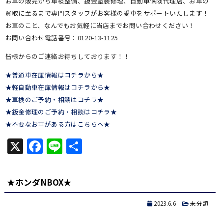
お車の販売から車検整備、鈑金塗装修理、自動車保険代理店、お車の
買取に至るまで専門スタッフがお客様の愛車をサポートいたします！
お車のこと、なんでもお気軽に当店までお問い合わせください！
お問い合わせ電話番号：0120-13-1125
皆様からのご連絡お待ちしております！！
★普通車在庫情報はコチラから★
★軽自動車在庫情報はコチラから★
★車検のご予約・相談はコチラ★
★鈑金修理のご予約・相談はコチラ★
★不要なお車がある方はこちらへ★
X
Facebook
Line
共
有
★ホンダNBOX★
2023.6.6
未分類