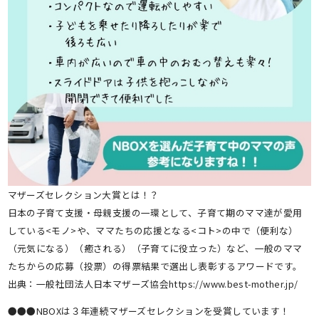
マザーズセレクション大賞とは！？
日本の子育て支援・母親支援の一環として、子育て期のママ達が愛用
している<モノ>や、ママたちの応援となる<コト>の中で（便利な）
（元気になる）（癒される）（子育てに役立った）など、一般のママ
たちからの応募（投票）の得票結果で選出し表彰するアワードです。
出典：一般社団法人日本マザーズ協会https://www.best-mother.jp/
●●●NBOXは３年連続マザーズセレクションを受賞しています！