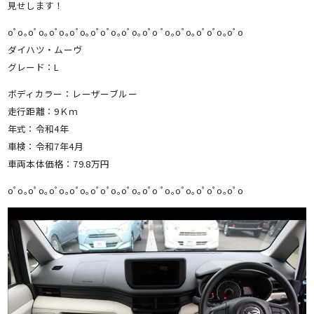
見せします！
oﾟo｡oﾟo｡oﾟo｡oﾟo｡oﾟoﾟo｡oﾟo｡oﾟo ﾟo｡oﾟo｡oﾟoﾟo｡oﾟo
ダイハツ・ムーヴ
グレード：L
ボディカラー：レーザーブルー
走行距離：9Ｋｍ
年式：令和4年
車検：令和7年4月
車両本体価格：79.8万円
oﾟo｡oﾟo｡oﾟo｡oﾟo｡oﾟoﾟo｡oﾟo｡oﾟo ﾟo｡oﾟo｡oﾟoﾟo｡oﾟo