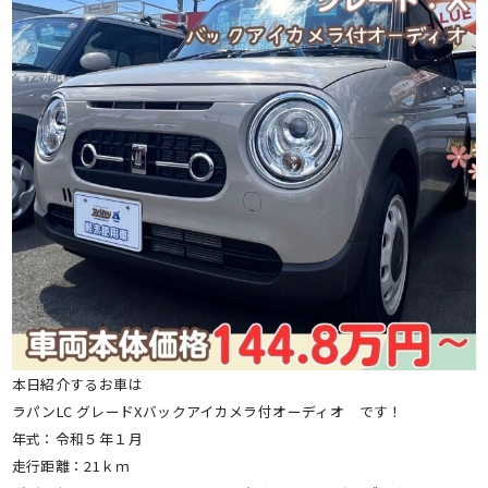
本日紹介するお車は
ラパンLC グレードXバックアイカメラ付オーディオ です！
年式：令和５年１月
走行距離：21ｋｍ