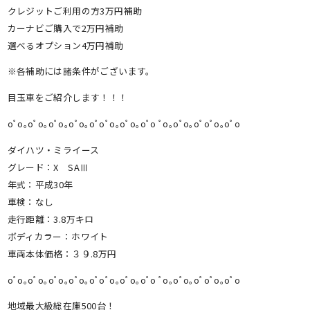
クレジットご利用の方3万円補助
カーナビご購入で2万円補助
選べるオプション4万円補助
※各補助には諸条件がございます。
目玉車をご紹介します！！！
oﾟo｡oﾟo｡oﾟo｡oﾟo｡oﾟoﾟo｡oﾟo｡oﾟo ﾟo｡oﾟo｡oﾟoﾟo｡oﾟo
ダイハツ・ミライース
グレード：X SAⅢ
年式：平成30年
車検：なし
走行距離：3.8万キロ
ボディカラー：ホワイト
車両本体価格：３９.8万円
oﾟo｡oﾟo｡oﾟo｡oﾟo｡oﾟoﾟo｡oﾟo｡oﾟo ﾟo｡oﾟo｡oﾟoﾟo｡oﾟo
地域最大級総在庫500台！