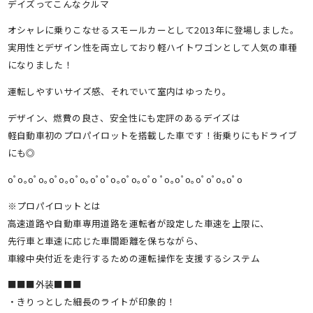
デイズってこんなクルマ
オシャレに乗りこなせるスモールカーとして2013年に登場しました。
実用性とデザイン性を両立しており軽ハイトワゴンとして人気の車種
になりました！
運転しやすいサイズ感、それでいて室内はゆったり。
デザイン、燃費の良さ、安全性にも定評のあるデイズは
軽自動車初のプロパイロットを搭載した車です！街乗りにもドライブ
にも◎
oﾟo｡oﾟo｡oﾟo｡oﾟo｡oﾟoﾟo｡oﾟo｡oﾟo ﾟo｡oﾟo｡oﾟoﾟo｡oﾟo
※プロパイロットとは
高速道路や自動車専用道路を運転者が設定した車速を上限に、
先行車と車速に応じた車間距離を保ちながら、
車線中央付近を走行するための運転操作を支援するシステム
■■■外装■■■
・きりっとした細長のライトが印象的！