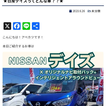
★日産デイズってどんな車？？★
2023.6.26
未分類
X
Facebook
Line
共
有
こんにちは！アベカツです！
本日ご紹介するお車は