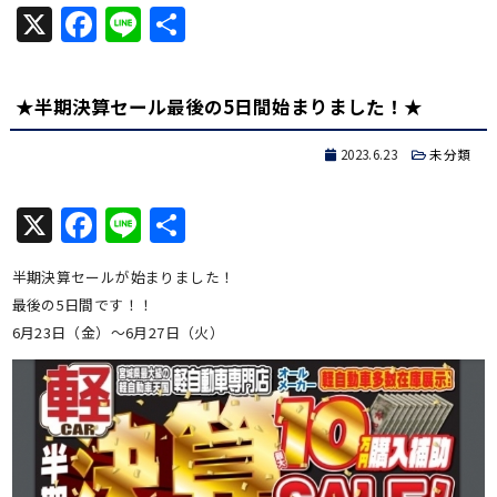
X
Facebook
Line
共
有
★半期決算セール最後の5日間始まりました！★
2023.6.23
未分類
X
Facebook
Line
共
有
半期決算セールが始まりました！
最後の5日間です！！
6月23日（金）～6月27日（火）