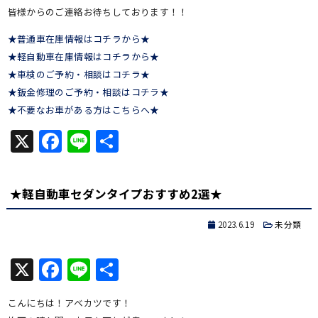
皆様からのご連絡お待ちしております！！
★普通車在庫情報はコチラから★
★軽自動車在庫情報はコチラから★
★車検のご予約・相談はコチラ★
★鈑金修理のご予約・相談はコチラ★
★不要なお車がある方はこちらへ★
X
Facebook
Line
共
有
★軽自動車セダンタイプおすすめ2選★
2023.6.19
未分類
X
Facebook
Line
共
有
こんにちは！アベカツです！