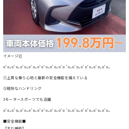
イメージ2]
oﾟo｡oﾟo｡oﾟo｡oﾟo｡oﾟoﾟo｡oﾟo｡oﾟo ﾟo｡oﾟo｡oﾟoﾟo｡oﾟo｡oﾟo｡
①上質な乗り心地と最新の安全機能を備えている
②軽快なハンドリング
3モータースポーツでも活躍
oﾟo｡oﾟo｡oﾟo｡oﾟo｡oﾟoﾟo｡oﾟo｡oﾟo ﾟo｡oﾟo｡oﾟoﾟo｡oﾟo｡oﾟo｡
■安全機能■
【主な機能】