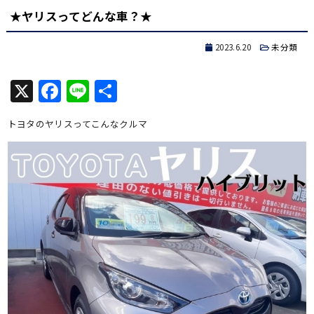
★ヤリスってどんな車？★
2023.6.20
未分類
X
Facebook
Line
共
有
トヨタのヤリスってこんなクルマ