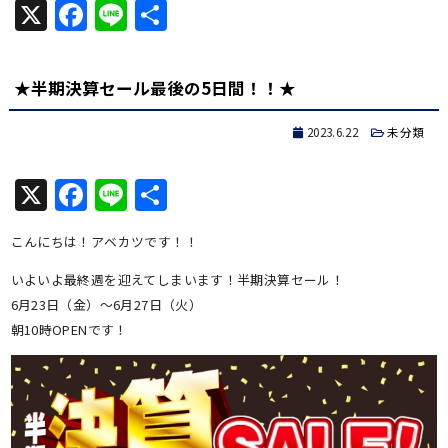
X
Facebook
Line
共
有
★半期決算セール最後の5日間！！★
2023.6.22
未分類
X
Facebook
Line
共
有
こんにちは！アベカツです！！
いよいよ最終週を迎えてしまいます！半期決算セール！
6月23日（金）～6月27日（火）
朝10時OPENです！