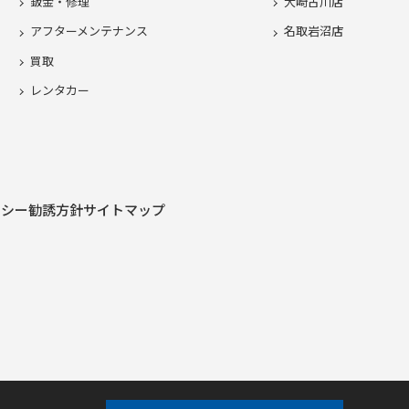
鈑金・修理
大崎古川店
アフターメンテナンス
名取岩沼店
買取
レンタカー
リシー
勧誘方針
サイトマップ