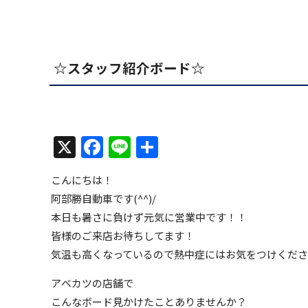
☆スタッフ紹介ボード☆
X
Facebook
Line
共
有
こんにちは！
阿部勝自動車です(^^)/
本日も暑さに負けず元気に営業中です！！
皆様のご来店お待ちしてます！
気温も高くなっているので熱中症にはお気をつけくだ
アベカツの店舗で
こんなボード見かけたことありませんか？