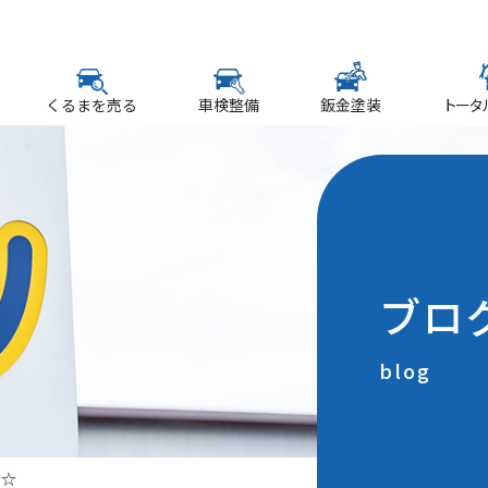
くるまを売る
車検整備
鈑金塗装
トータ
ブロ
blog
ド☆