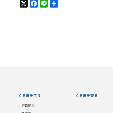
X
Facebook
Line
共
有
くるまを買う
くるまを売る
軽自動車