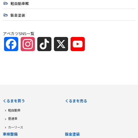
軽自動車館
鈑金塗装
アベカツSNS一覧
Facebook
Instagram
TikTok
X
YouTube
Channel
くるまを買う
くるまを売る
軽自動車
普通車
カーリース
車検整備
鈑金塗装