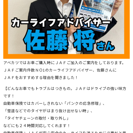
アベカツではお車ご購入時にＪＡＦご加入のご案内をしております。
ＪＡＦご案内件数ＮＯ1のカーライフアドバイザー、佐藤さんに
ＪＡＦをおすすめする理由を聞きました！
【どんなお車でもトラブルはつきもの。ＪＡＦはドライブの強い味方
です！
自動車保険ではカバーしきれない「パンクの応急修理」、
「雪道などでのタイヤがはまり抜け出せない時」、
「タイヤチェーンの取付・取り外し」
などにも２４時間対応してくれます！
自動車保険＋ＪＡＦが安心安全のカーライフを送るために必要だと思