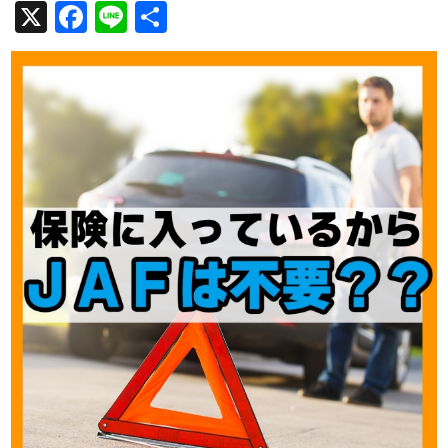
X
Facebook
Line
共
有