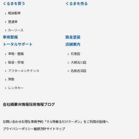
くるまを買う
くるまを売る
軽自動車
普通車
カーリース
車検整備
鈑金塗装
トータルサポート
店舗案内
車検・整備
石巻店
鈑金・修理
大崎古川店
アフターメンテナンス
名取岩沼店
買取
レンタカー
会社概要
IR情報
採用情報
ブログ
お問い合わせ
お得な車検予約
「マル特乗るだけクーポン」をご利用の皆様へ
プライバシーポリシー
勧誘方針
サイトマップ