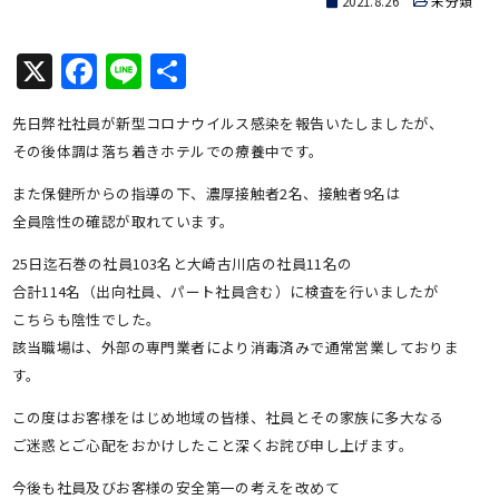
2021.8.26
未分類
X
Facebook
Line
共
有
先日弊社社員が新型コロナウイルス感染を報告いたしましたが、
その後体調は落ち着きホテルでの療養中です。
また保健所からの指導の下、濃厚接触者2名、接触者9名は
全員陰性の確認が取れています。
25日迄石巻の社員103名と大崎古川店の社員11名の
合計114名（出向社員、パート社員含む）に検査を行いましたが
こちらも陰性でした。
該当職場は、外部の専門業者により消毒済みで通常営業しておりま
す。
この度はお客様をはじめ地域の皆様、社員とその家族に多大なる
ご迷惑とご心配をおかけしたこと深くお詫び申し上げます。
今後も社員及びお客様の安全第一の考えを改めて