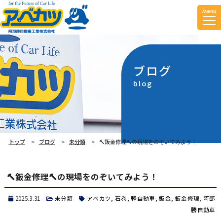
Menu
ブログ
blog
トップ
ブログ
未分類
🔨鈑金修理🔨の現場をのぞいてみよう！
🔨鈑金修理🔨の現場をのぞいてみよう！
2025.3.31
未分類
アベカツ
,
石巻
,
軽自動車
,
鈑金
,
鈑金修理
,
阿部
勝自動車