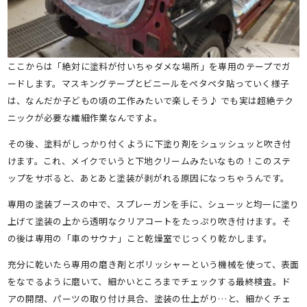
ここからは「絶対に塗料が付いちゃダメな場所」を専用のテープでガ
ードします。マスキングテープとビニールをペタペタ貼っていく様子
は、なんだか子どもの頃の工作みたいで楽しそう♪ でも実は超絶テク
ニックが必要な繊細作業なんですよ。
その後、塗料がしっかり付くように下塗り剤をシュッシュッと吹き付
けます。これ、メイクでいうと下地クリームみたいなもの！このステ
ップをサボると、あとあと塗装が剥がれる原因になっちゃうんです。
専用の塗装ブースの中で、スプレーガンを手に、シューッと均一に塗り
上げて塗装の上から透明なクリアコートをたっぷり吹き付けます。そ
の後は専用の「車のサウナ」こと乾燥室でじっくり乾かします。
充分に乾いたら専用の磨き剤とポリッシャーという機械を使って、表面
をなでるように磨いて、細かいところまでチェックする最終検査。ド
アの開閉、パーツの取り付け具合、塗装の仕上がり…と、細かくチェ