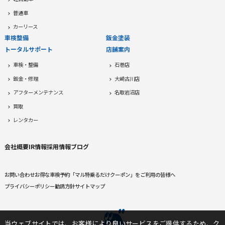
普通車
カーリース
車検整備
鈑金塗装
トータルサポート
店舗案内
車検・整備
石巻店
鈑金・修理
大崎古川店
アフターメンテナンス
名取岩沼店
買取
レンタカー
会社概要
IR情報
採用情報
ブログ
お問い合わせ
お得な車検予約
「マル特乗るだけクーポン」をご利用の皆様へ
プライバシーポリシー
勧誘方針
サイトマップ
当ウェブサイトでは、お客様により良いサービスをご提供するため、ク