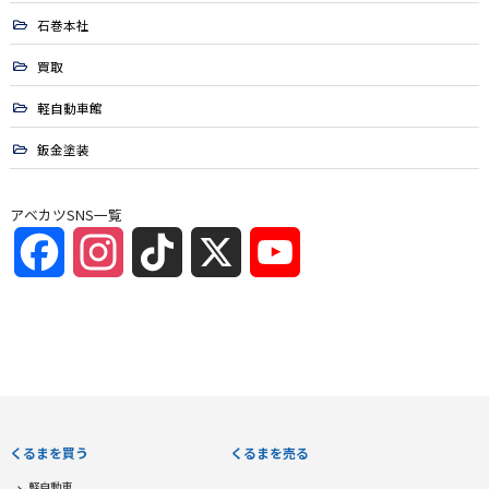
石巻本社
買取
軽自動車館
鈑金塗装
アベカツSNS一覧
Facebook
Instagram
TikTok
X
YouTube
Channel
くるまを買う
くるまを売る
軽自動車