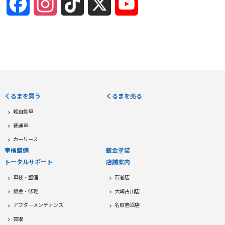
Facebook
Instagram
TikTok
X
YouTube
Channel
くるまを買う
くるまを売る
軽自動車
普通車
カーリース
車検整備
鈑金塗装
トータルサポート
店舗案内
車検・整備
石巻店
鈑金・修理
大崎古川店
アフターメンテナンス
名取岩沼店
買取