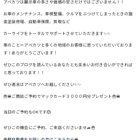
アベカツは展示車の多さや価格の安さだけではございません！！
お車のメンテナンス、車検整備、クルマをぶつけてしまったときの鈑
金塗装修理、自動車保険、買取など
カーライフをトータルでサポートさせていただきます✨✨
車のこと＝アベカツと多くの地域のお客様に思っていただいておりま
す！ありがとうございます！
ぜひこのブログを読んでいるあなたとも末永いお付き合いができれば
と思っております！！
ぜひ週末はアベカツへお越しください✨✨
🍟🍔ご商談ご予約でマックカード３０００円分プレゼント🍟🍔
当日のご予約もOKです🙆
ぜひこの機会にご予約、ご来店くださいませ🚙🍟
🍟
軽自動車をお探しの方はこちらから
🍔