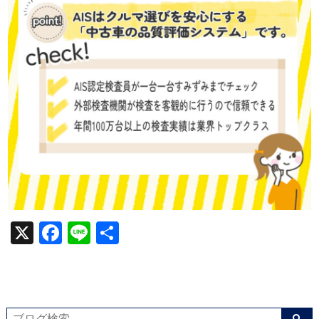
X
Facebook
Line
共
有