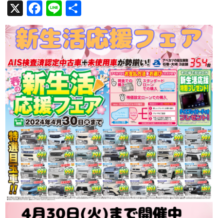
X
Facebook
Line
共
有