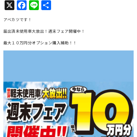
X
Facebook
Line
共
有
アベカツです！
届出済未使用車大放出！週末フェア開催中！
最大１０万円分オプション購入補助！！