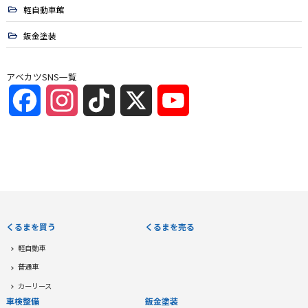
軽自動車館
鈑金塗装
アベカツSNS一覧
Facebook
Instagram
TikTok
X
YouTube
Channel
くるまを買う
くるまを売る
軽自動車
普通車
カーリース
車検整備
鈑金塗装