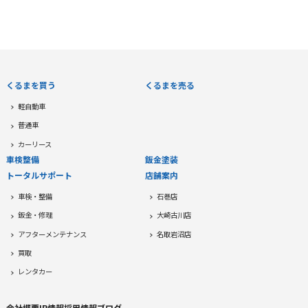
くるまを買う
くるまを売る
軽自動車
普通車
カーリース
車検整備
鈑金塗装
トータルサポート
店舗案内
車検・整備
石巻店
鈑金・修理
大崎古川店
アフターメンテナンス
名取岩沼店
買取
レンタカー
会社概要
IR情報
採用情報
ブログ