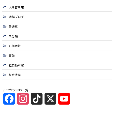
大崎古川店
店舗ブログ
普通車
未分類
石巻本社
買取
軽自動車館
鈑金塗装
アベカツSNS一覧
Facebook
Instagram
TikTok
X
YouTube
Channel