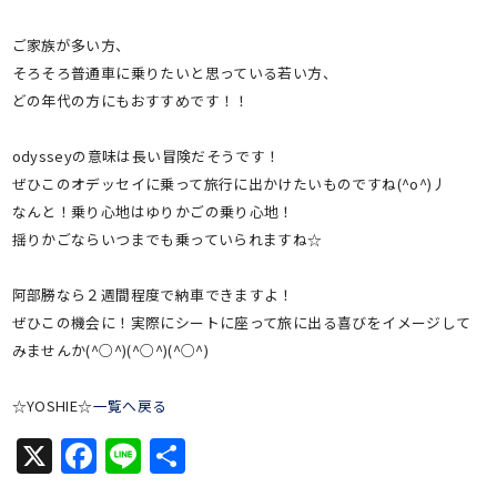
ご家族が多い方、
そろそろ普通車に乗りたいと思っている若い方、
どの年代の方にもおすすめです！！
odysseyの意味は長い冒険だそうです！
ぜひこのオデッセイに乗って旅行に出かけたいものですね(^o^)丿
なんと！乗り心地はゆりかごの乗り心地！
揺りかごならいつまでも乗っていられますね☆
阿部勝なら２週間程度で納車できますよ！
ぜひこの機会に！実際にシートに座って旅に出る喜びをイメージして
みませんか(^○^)(^○^)(^○^)
☆YOSHIE☆
一覧へ戻る
X
Facebook
Line
共
有