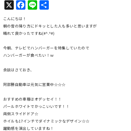
X
Facebook
Line
共
有
こんにちは！
朝の雪の降り方にドキッとした人も多いと思いますが
晴れて良かったですね(#^.^#)
今朝、テレビでハンバーガーを特集していたので
ハンバーガーが食べたい！ｗ
余談はさておき、
阿部勝自動車は元気に営業中☆☆☆
おすすめの車種はオデッセイ！！
パールホワイトでかっこいいです！！
両側スライドドア☆
ホイルも17インチでダイナミックなデザイン☆☆
躍動感を演出していますね！