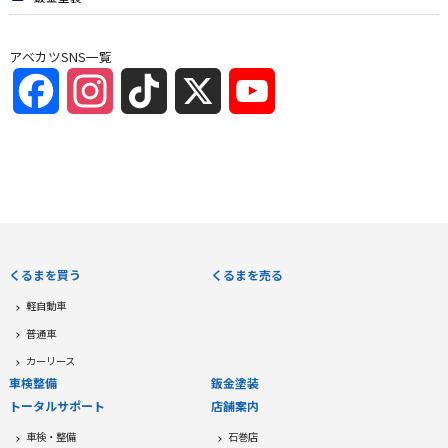
アベカツSNS一覧
Facebook
Instagram
TikTok
X
YouTube
Channel
くるまを買う
くるまを売る
軽自動車
普通車
カーリース
車検整備
鈑金塗装
トータルサポート
店舗案内
車検・整備
石巻店