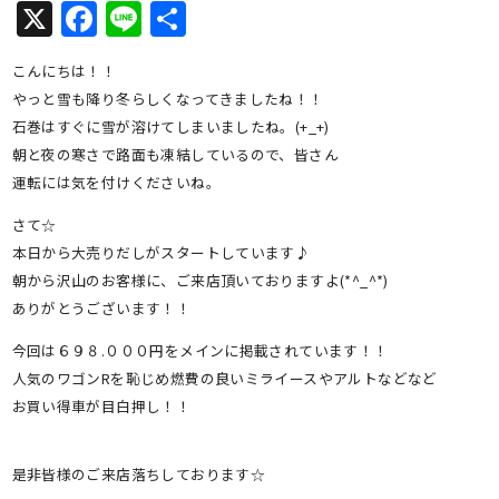
X
Facebook
Line
共
有
こんにちは！！
やっと雪も降り冬らしくなってきましたね！！
石巻はすぐに雪が溶けてしまいましたね。(+_+)
朝と夜の寒さで路面も凍結しているので、皆さん
運転には気を付けくださいね。
さて☆
本日から大売りだしがスタートしています♪
朝から沢山のお客様に、ご来店頂いておりますよ(*^_^*)
ありがとうございます！！
今回は６９８.０００円をメインに掲載されています！！
人気のワゴンRを恥じめ燃費の良いミライースやアルトなどなど
お買い得車が目白押し！！
是非皆様のご来店落ちしております☆