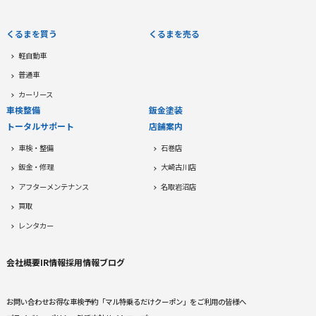
くるまを買う
くるまを売る
軽自動車
普通車
カーリース
車検整備
鈑金塗装
トータルサポート
店舗案内
車検・整備
石巻店
鈑金・修理
大崎古川店
アフターメンテナンス
名取岩沼店
買取
レンタカー
会社概要
IR情報
採用情報
ブログ
お問い合わせ
お得な車検予約
「マル特乗るだけクーポン」をご利用の皆様へ