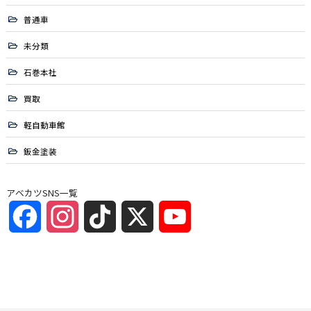
普通車
未分類
石巻本社
買取
軽自動車館
鈑金塗装
アベカツSNS一覧
Facebook
Instagram
TikTok
X
YouTube
Channel