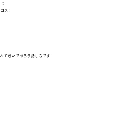
トは
クロス！
慣れてきたであろう話し方です！