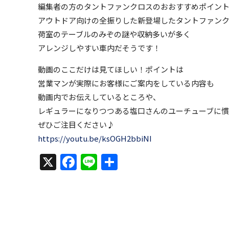
編集者の方のタントファンクロスのおおすすめポイン
アウトドア向けの全振りした新登場したタントファン
荷室のテーブルのみぞの謎や収納多いが多く
アレンジしやすい車内だそうです！
動画のここだけは見てほしい！ポイントは
営業マンが実際にお客様にご案内をしている内容も
動画内でお伝えしているところや、
レギュラーになりつつある塩口さんのユーチューブに
ぜひご注目ください♪
https://youtu.be/ksOGH2bbiNI
X
Facebook
Line
共
有