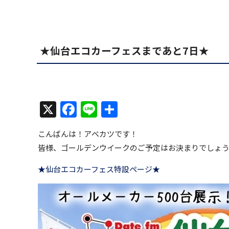
★仙台エコカーフェスまであと7日★
X
Facebook
Line
共
有
こんばんは！アベカツです！
皆様、ゴールデンウイークのご予定はお決まりでしょ
★仙台エコカーフェス特設ページ★