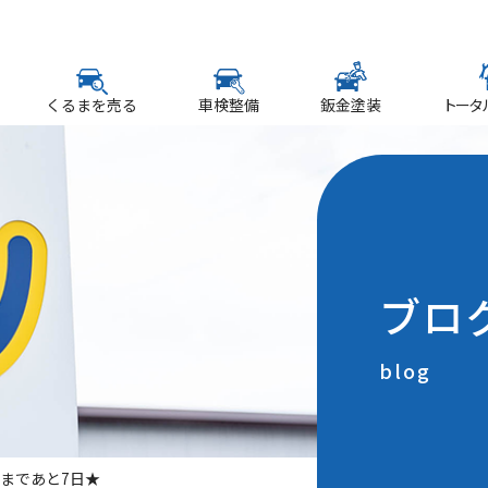
くるまを売る
車検整備
鈑金塗装
トータ
ブロ
blog
まであと7日★