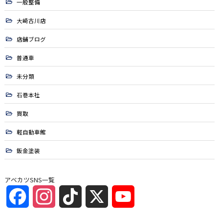
一般整備
大崎古川店
店舗ブログ
普通車
未分類
石巻本社
買取
軽自動車館
鈑金塗装
アベカツSNS一覧
Facebook
Instagram
TikTok
X
YouTube
Channel