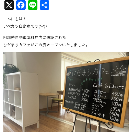
X
Facebook
Line
共
有
こんにちは！
アベカツ自動車です(^^)/
阿部勝自動車本社店内に併設された
ひだまりカフェがこの度オープンいたしました。