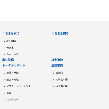
くるまを買う
くるまを売る
軽自動車
普通車
カーリース
車検整備
鈑金塗装
トータルサポート
店舗案内
車検・整備
石巻店
鈑金・修理
大崎古川店
アフターメンテナンス
名取岩沼店
買取
レンタカー