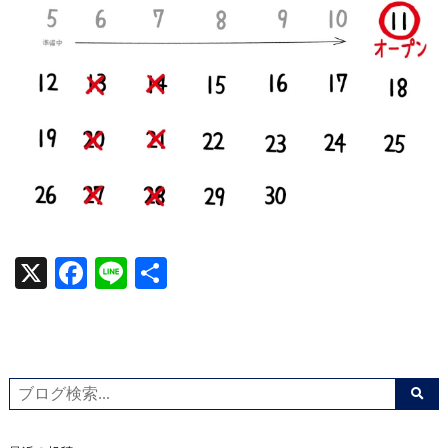
X
Facebook
Line
共
有