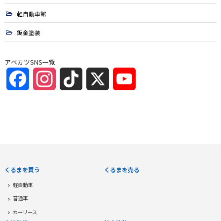
軽自動車館
鈑金塗装
アベカツSNS一覧
Facebook
Instagram
TikTok
X
YouTube
Channel
くるまを買う
くるまを売る
軽自動車
普通車
カーリース