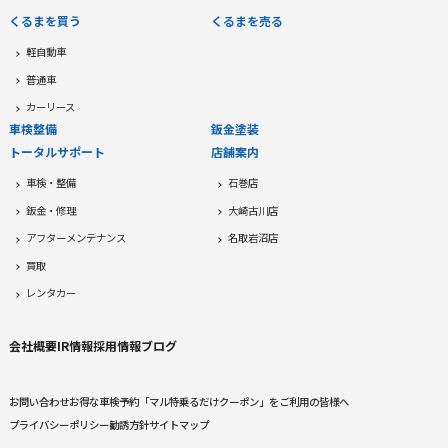
くるまを買う
くるまを売る
軽自動車
普通車
カーリース
車検整備
鈑金塗装
トータルサポート
店舗案内
車検・整備
石巻店
鈑金・修理
大崎古川店
アフターメンテナンス
名取岩沼店
買取
レンタカー
会社概要
IR情報
採用情報
ブログ
お問い合わせ
お得な車検予約
「マル特乗るだけクーポン」をご利用の皆様へ
プライバシーポリシー
勧誘方針
サイトマップ