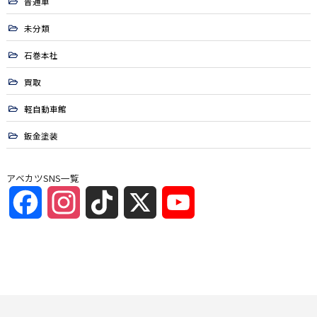
普通車
未分類
石巻本社
買取
軽自動車館
鈑金塗装
アベカツSNS一覧
Facebook
Instagram
TikTok
X
YouTube
Channel