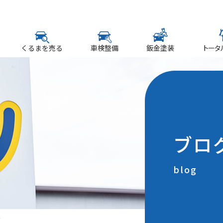
くるまを売る
車検整備
鈑金塗装
トータ
ブロ
blog
☆