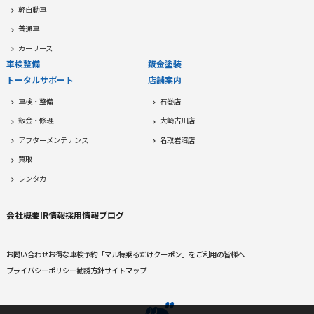
軽自動車
普通車
カーリース
車検整備
鈑金塗装
トータルサポート
店舗案内
車検・整備
石巻店
鈑金・修理
大崎古川店
アフターメンテナンス
名取岩沼店
買取
レンタカー
会社概要
IR情報
採用情報
ブログ
お問い合わせ
お得な車検予約
「マル特乗るだけクーポン」をご利用の皆様へ
プライバシーポリシー
勧誘方針
サイトマップ