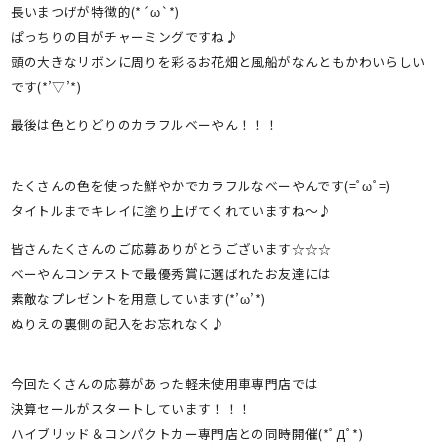
長いまつげが特徴的(*´ω`*)
ぱっちりの目がチャーミングですね♪
頭の大きなリボンに周りを彩るお花畑と風船がなんともかわいらしい
です(*’▽’*)
最後は色とりどりのカラフルベーやん！！！
たくさんの色を使った鮮やかでカラフルなべーやんです(=ﾟωﾟ=)
タイトルまでキレイに塗り上げてくれていますね～♪
皆さんたくさんのご応募ありがとうございます☆☆☆
ベーやんコンテストで最優秀賞に選ばれたお友達には
素敵なプレゼントを用意しています(*’ω’*)
ぬりえの裏側の記入をお忘れなく♪
今回たくさんの応募があった軽未使用車専門店では
決算セールがスタートしています！！！
ハイブリッド＆コンパクトカー専門店との同時開催(*ﾟДﾟ*)