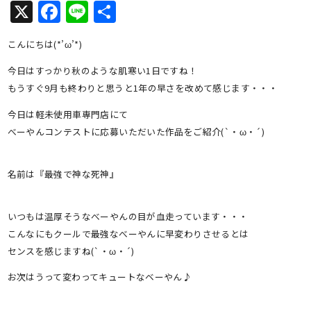
X
Facebook
Line
共
有
こんにちは(*’ω’*)
今日はすっかり秋のような肌寒い1日ですね！
もうすぐ9月も終わりと思うと1年の早さを改めて感じます・・・
今日は軽未使用車専門店にて
べーやんコンテストに応募いただいた作品をご紹介(`・ω・´)
名前は『最強で神な死神』
いつもは温厚そうなべーやんの目が血走っています・・・
こんなにもクールで最強なべーやんに早変わりさせるとは
センスを感じますね(`・ω・´)
お次はうって変わってキュートなベーやん♪