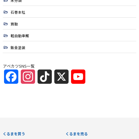
未分類
石巻本社
買取
軽自動車館
鈑金塗装
アベカツSNS一覧
Facebook
Instagram
TikTok
X
YouTube
Channel
くるまを買う
くるまを売る