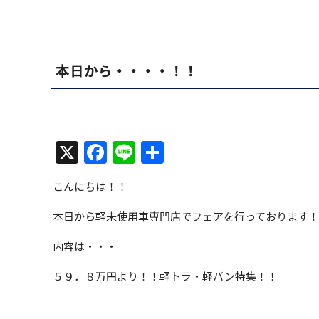
本日から・・・・！！
X
Facebook
Line
共
有
こんにちは！！
本日から軽未使用車専門店でフェアを行っております
内容は・・・
５９．８万円より！！軽トラ・軽バン特集！！