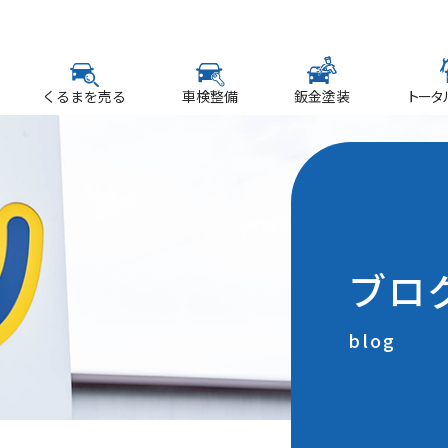
くるまを売る
車検整備
鈑金塗装
トータ
ブロ
blog
！