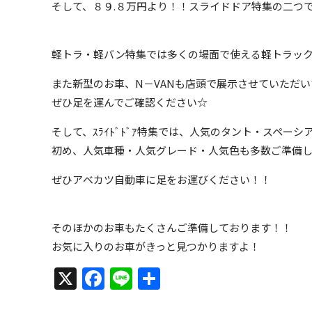
そして、８９.８万円より！！スライドドア特集の二つ
軽トラ・軽バン特集では多くの場面で使える軽トラッ
また新型のお車、N－VANも店頭で展示させていただ
ぜひ足を運んでご確認ください☆
そして、ｽﾗｲﾄﾞﾄﾞｱ特集では、人気のタント・スペーシア
初め、人気車種・人気グレード・人気色も多数ご準備
ぜひアベカツ自動車に足をお運びください！！
そのほかのお車もたくさんご準備しております！！
お気に入りのお車がきっと見つかりますよ！
X
Facebook
Line
共
有