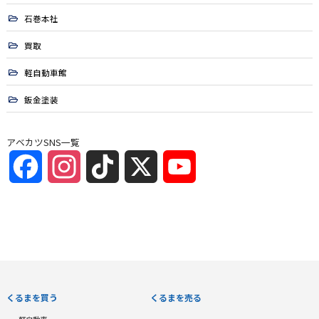
石巻本社
買取
軽自動車館
鈑金塗装
アベカツSNS一覧
Facebook
Instagram
TikTok
X
YouTube
Channel
くるまを買う
くるまを売る