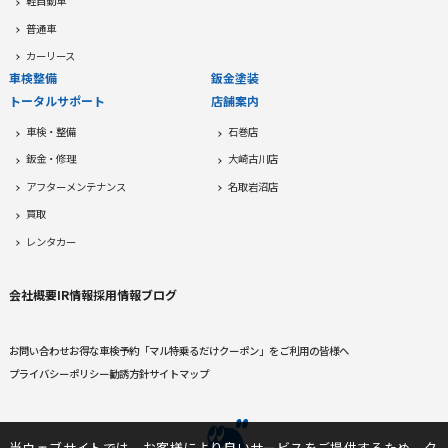
軽自動車
普通車
カーリース
車検整備
鈑金塗装
トータルサポート
店舗案内
車検・整備
石巻店
鈑金・修理
大崎古川店
アフターメンテナンス
名取岩沼店
買取
レンタカー
会社概要
IR情報
採用情報
ブログ
お問い合わせ
お得な車検予約
「マル特乗るだけクーポン」をご利用の皆様へ
プライバシーポリシー
勧誘方針
サイトマップ
当ウェブサイトでは、お客様により良いサービスをご提供するため、ク