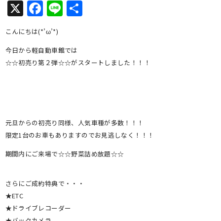
X
Facebook
Line
共
有
こんにちは(*’ω’*)
今日から軽自動車館では
☆☆初売り第２弾☆☆がスタートしました！！！
元旦からの初売り同様、人気車種が多数！！！
限定1台のお車もありますのでお見逃しなく！！！
期間内にご来場で☆☆野菜詰め放題☆☆
さらにご成約特典で・・・
★ETC
★ドライブレコーダー
★バックカメラ