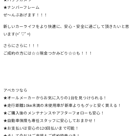
★ナンバーフレーム
ぜ～んぶあげます！！！
新しいカーライフをより快適に、安心・安全に過ごして頂きたいと思
います(=ﾟ▽ﾟ=)
さらにさらに！！！
ご成約の方には☆☆現金つかみどり☆☆も！！！
アベカツなら
★オールメーカーからお気に入りの1台を見つけられる！
★走行距離10㎞未満の未使用車が新車よりもグッと安く買える！
★ご購入後のメンテナンスやアフターフォローも安心！
★自動車保険も専任スタッフに安心しておまかせ！
★お支払いは安心の120回払いまで可能！
★そして今だけご来場＆ご成約特典つき！