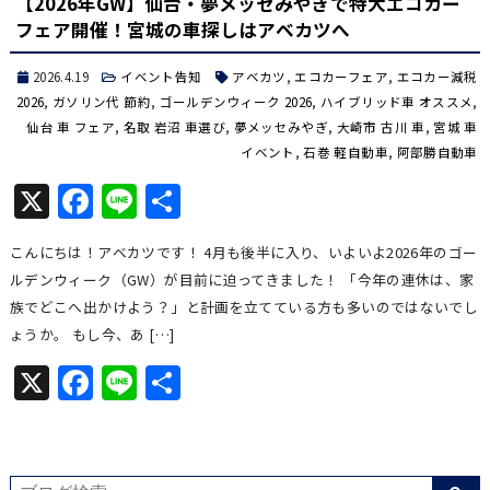
【2026年GW】仙台・夢メッセみやぎで特大エコカー
フェア開催！宮城の車探しはアベカツへ
2026.4.19
イベント告知
アベカツ
,
エコカーフェア
,
エコカー減税
2026
,
ガソリン代 節約
,
ゴールデンウィーク 2026
,
ハイブリッド車 オススメ
,
仙台 車 フェア
,
名取 岩沼 車選び
,
夢メッセみやぎ
,
大崎市 古川 車
,
宮城 車
イベント
,
石巻 軽自動車
,
阿部勝自動車
X
Facebook
Line
共
有
こんにちは！アベカツです！ 4月も後半に入り、いよいよ2026年のゴー
ルデンウィーク（GW）が目前に迫ってきました！ 「今年の連休は、家
族でどこへ出かけよう？」と計画を立てている方も多いのではないでし
ょうか。 もし今、あ […]
X
Facebook
Line
共
有