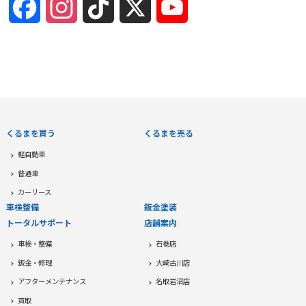
Facebook
Instagram
TikTok
X
YouTube
Channel
くるまを買う
くるまを売る
軽自動車
普通車
カーリース
車検整備
鈑金塗装
トータルサポート
店舗案内
車検・整備
石巻店
鈑金・修理
大崎古川店
アフターメンテナンス
名取岩沼店
買取