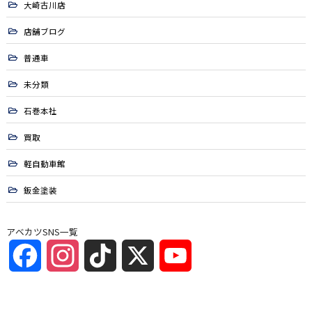
大崎古川店
店舗ブログ
普通車
未分類
石巻本社
買取
軽自動車館
鈑金塗装
アベカツSNS一覧
Facebook
Instagram
TikTok
X
YouTube
Channel