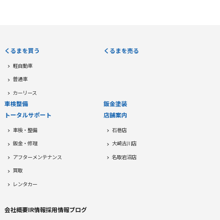
くるまを買う
くるまを売る
軽自動車
普通車
カーリース
車検整備
鈑金塗装
トータルサポート
店舗案内
車検・整備
石巻店
鈑金・修理
大崎古川店
アフターメンテナンス
名取岩沼店
買取
レンタカー
会社概要
IR情報
採用情報
ブログ