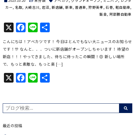
2025.10.20
未分類
アベカツ
,
グランドオープン
,
ミニバン
,
レンタ
カー
,
名取
,
大崎古川
,
岩沼
,
新店舗
,
新車
,
普通車
,
狩野英孝
,
石巻
,
軽自動車
,
鈑金
,
阿部勝自動車
X
Facebook
Line
共
有
こんにちは！アベカツです！ 今日はとんでもない大ニュースのお知らせ
です！🎊 なんと．．．ついに新店舗がオープンしちゃいます！ 待望の
新店！！！やってきました、待ちに待ったこの瞬間！😍 新しい場所
で、もっと素敵な、もっと楽 […]
X
Facebook
Line
共
有
最近の投稿