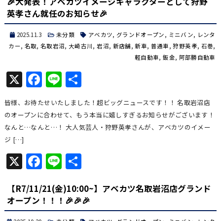
🎉大発表！アベカツイメージキャラクターとして狩野
英孝さん就任のお知らせ🎉
2025.11.3
未分類
アベカツ
,
グランドオープン
,
ミニバン
,
レンタ
カー
,
名取
,
名取岩沼
,
大崎古川
,
岩沼
,
新店舗
,
新車
,
普通車
,
狩野英孝
,
石巻
,
軽自動車
,
鈑金
,
阿部勝自動車
X
Facebook
Line
共
有
皆様、お待たせいたしました！超ビッグニュースです！！ 名取岩沼店
のオープンに合わせて、もう本当に嬉しすぎるお知らせがございます！
なんと…なんと…！ 大人気芸人・狩野英孝さんが、アベカツのイメー
ジ […]
X
Facebook
Line
共
有
【R7/11/21(金)10:00~】アベカツ名取岩沼店グランド
オープン！！！🎉🎉🎉