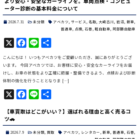
より安心・安全なカーライフを。車両点検・コンピュ
ーター診断の基本料金について
2026.7.31
未分類
アベカツ
,
サービス
,
名取
,
大崎古川
,
岩沼
,
新車
,
普通車
,
点検
,
石巻
,
軽自動車
,
阿部勝自動車
X
Facebook
Line
共
有
こんにちは！ いつもアベカツをご愛顧いただき、誠にありがとうござ
います。 今回アベカツでは、お客様に安心・安全なカーライフをお届
けし、お車の状態をより正確に把握・整備できるよう、点検および診断
体制の強化を行うこととなりま […]
X
Facebook
Line
共
有
【車買取はどこがいい？】選ばれる理由と高く売るコ
ツ🚗
2026.7.9
未分類
,
買取
アベカツ
,
レンタカー
,
新車
,
普通車
,
石巻
,