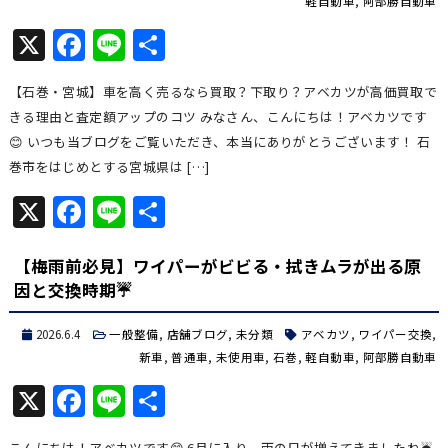
軽自動車
,
阿部勝自動車
X
Facebook
Line
共
有
【石巻・宮城】車を高く売るなら買取？下取り？アベカツが高価買取で
きる理由と査定額アップのコツ みなさん、こんにちは！アベカツです
😊 いつも当ブログをご覧いただき、本当にありがとうございます！ 石
巻市をはじめとする宮城県は […]
X
Facebook
Line
共
有
【梅雨前必見】ワイパーがビビる・拭きムラが出る原
因と交換時期☔
2026.6.4
一般整備
,
店舗ブログ
,
未分類
アベカツ
,
ワイパー交換
,
新車
,
普通車
,
未使用車
,
石巻
,
軽自動車
,
阿部勝自動車
X
Facebook
Line
共
有
こんにちは！アベカツです😊 6月に入り、雨の日が増えてきましたね☔