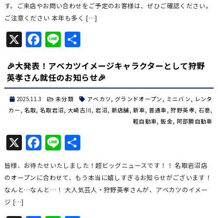
す。ご来店やお問い合わせをご予定のお客様は、ぜひご確認ください。
ご注意ください 本年も多く […]
X
Facebook
Line
共
有
🎉大発表！アベカツイメージキャラクターとして狩野
英孝さん就任のお知らせ🎉
2025.11.3
未分類
アベカツ
,
グランドオープン
,
ミニバン
,
レンタ
カー
,
名取
,
名取岩沼
,
大崎古川
,
岩沼
,
新店舗
,
新車
,
普通車
,
狩野英孝
,
石巻
,
軽自動車
,
鈑金
,
阿部勝自動車
X
Facebook
Line
共
有
皆様、お待たせいたしました！超ビッグニュースです！！ 名取岩沼店
のオープンに合わせて、もう本当に嬉しすぎるお知らせがございます！
なんと…なんと…！ 大人気芸人・狩野英孝さんが、アベカツのイメー
ジ […]