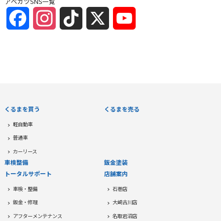
アベカツSNS一覧
Facebook
Instagram
TikTok
X
YouTube
Channel
くるまを買う
くるまを売る
軽自動車
普通車
カーリース
車検整備
鈑金塗装
トータルサポート
店舗案内
車検・整備
石巻店
鈑金・修理
大崎古川店
アフターメンテナンス
名取岩沼店