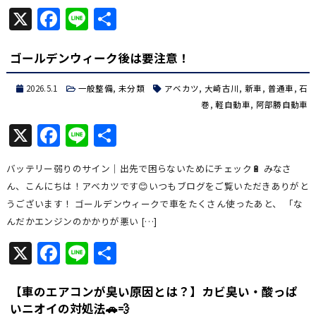
X
Facebook
Line
共
有
ゴールデンウィーク後は要注意！
2026.5.1
一般整備
,
未分類
アベカツ
,
大崎古川
,
新車
,
普通車
,
石
巻
,
軽自動車
,
阿部勝自動車
X
Facebook
Line
共
有
バッテリー弱りのサイン｜出先で困らないためにチェック🔋 みなさ
ん、こんにちは！アベカツです😊いつもブログをご覧いただきありがと
うございます！ ゴールデンウィークで車をたくさん使ったあと、 「な
んだかエンジンのかかりが悪い […]
X
Facebook
Line
共
有
【車のエアコンが臭い原因とは？】カビ臭い・酸っぱ
いニオイの対処法🚗💨