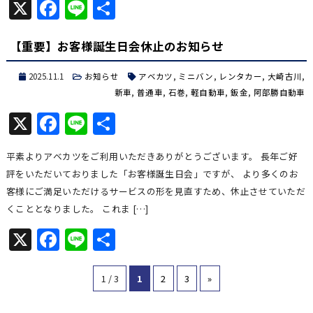
X
Facebook
Line
共
有
【重要】お客様誕生日会休止のお知らせ
2025.11.1
お知らせ
アベカツ
,
ミニバン
,
レンタカー
,
大崎古川
,
新車
,
普通車
,
石巻
,
軽自動車
,
鈑金
,
阿部勝自動車
X
Facebook
Line
共
有
平素よりアベカツをご利用いただきありがとうございます。 長年ご好
評をいただいておりました「お客様誕生日会」ですが、 より多くのお
客様にご満足いただけるサービスの形を見直すため、休止させていただ
くこととなりました。 これま […]
X
Facebook
Line
共
有
1 / 3
1
2
3
»