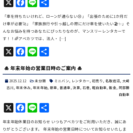
X
Facebook
Line
共
有
「車を持ちたいけれど、ローンが通らない😢」「出張のために1か月だ
け車が必要🚀」「家族旅行や引っ越しの際にだけ車を使いたい🏖️✨」そ
んなお悩みを持つあなたにぴったりなのが、マンスリーレンタカーで
す！！🌈アベカツでは、法人・ […]
X
Facebook
Line
共
有
🎍 年末年始の営業日時のご案内 🎍
2025.12.12
未分類
ミニバン
,
レンタカー
,
初売り
,
名取岩沼
,
大崎
古川
,
年末休み
,
年末年始
,
新車
,
普通車
,
決算
,
石巻
,
軽自動車
,
鈑金
,
阿部勝
自動車
X
Facebook
Line
共
有
年末年始休業日のお知らせ いつもアベカツをご利用いただき、誠にあ
りがとうございます。 年末年始の営業日時についてお知らせいたしま