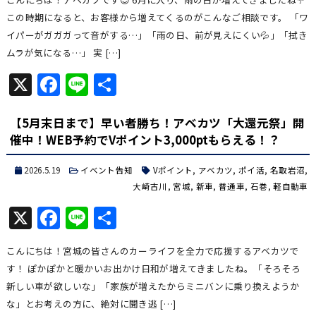
この時期になると、お客様から増えてくるのがこんなご相談です。 「ワ
イパーがガガガって音がする…」「雨の日、前が見えにくい💦」「拭き
ムラが気になる…」 実 […]
X
Facebook
Line
共
有
【5月末日まで】早い者勝ち！アベカツ「大還元祭」開
催中！WEB予約でVポイント3,000ptもらえる！？
2026.5.19
イベント告知
Vポイント
,
アベカツ
,
ポイ活
,
名取岩沼
,
大崎古川
,
宮城
,
新車
,
普通車
,
石巻
,
軽自動車
X
Facebook
Line
共
有
こんにちは！宮城の皆さんのカーライフを全力で応援するアベカツで
す！ ぽかぽかと暖かいお出かけ日和が増えてきましたね。「そろそろ
新しい車が欲しいな」「家族が増えたからミニバンに乗り換えようか
な」とお考えの方に、絶対に聞き逃 […]