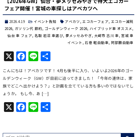
【2026年GW】仙台・夢メッセみやぎで特大エコカー
フェア開催！宮城の車探しはアベカツへ
2026.4.19
イベント告知
アベカツ
,
エコカーフェア
,
エコカー減税
2026
,
ガソリン代 節約
,
ゴールデンウィーク 2026
,
ハイブリッド車 オススメ
,
仙台 車 フェア
,
名取 岩沼 車選び
,
夢メッセみやぎ
,
大崎市 古川 車
,
宮城 車
イベント
,
石巻 軽自動車
,
阿部勝自動車
X
Facebook
Line
共
有
こんにちは！アベカツです！ 4月も後半に入り、いよいよ2026年のゴー
ルデンウィーク（GW）が目前に迫ってきました！ 「今年の連休は、家
族でどこへ出かけよう？」と計画を立てている方も多いのではないでし
ょうか。 もし今、あ […]
X
Facebook
Line
共
有