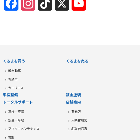
Facebook
Instagram
TikTok
X
YouTube
Channel
くるまを買う
くるまを売る
軽自動車
普通車
カーリース
車検整備
鈑金塗装
トータルサポート
店舗案内
車検・整備
石巻店
鈑金・修理
大崎古川店
アフターメンテナンス
名取岩沼店
買取