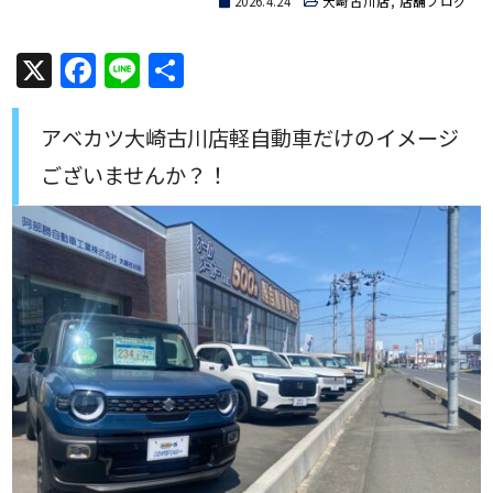
2026.4.24
大崎古川店
,
店舗ブログ
X
Facebook
Line
共
有
アベカツ大崎古川店軽自動車だけのイメージ
ございませんか？！