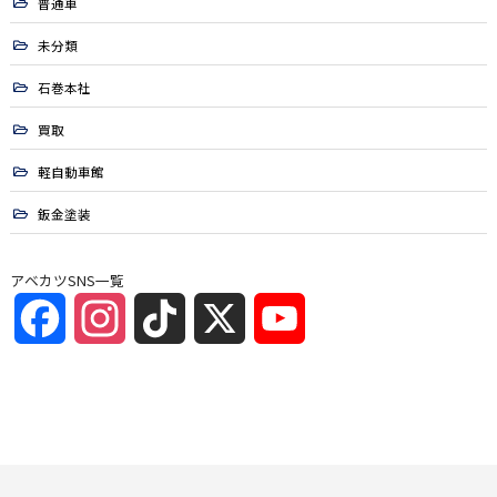
普通車
未分類
石巻本社
買取
軽自動車館
鈑金塗装
アベカツSNS一覧
Facebook
Instagram
TikTok
X
YouTube
Channel