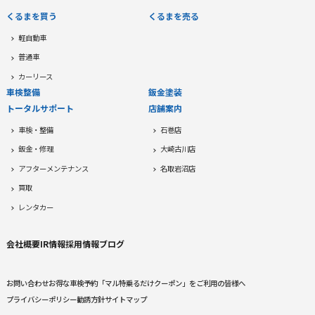
くるまを買う
くるまを売る
軽自動車
普通車
カーリース
車検整備
鈑金塗装
トータルサポート
店舗案内
車検・整備
石巻店
鈑金・修理
大崎古川店
アフターメンテナンス
名取岩沼店
買取
レンタカー
会社概要
IR情報
採用情報
ブログ
お問い合わせ
お得な車検予約
「マル特乗るだけクーポン」をご利用の皆様へ
プライバシーポリシー
勧誘方針
サイトマップ