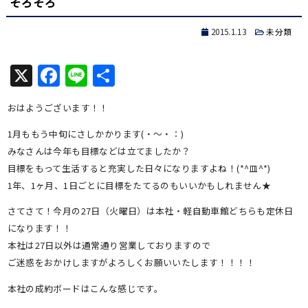
そろそろ
2015.1.13
未分類
X
Facebook
Line
共
有
おはようございます！！
1月ももう中旬にさしかかります(・～・：)
みなさんは今年も目標などは立てましたか？
目標をもって生活すると充実した日々になりますよね！(*^皿^*)
1年、1ヶ月、1日ごとに目標をたてるのもいいかもしれません★
さてさて！今月の27日（火曜日）は本社・軽自動車館どちらも定休日
になります！！
本社は27日以外は通常通り営業しておりますので
ご迷惑をおかけしますがよろしくお願いいたします！！！！
本社の成約ボードはこんな感じです。