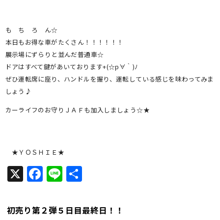
も ち ろ ん☆
本日もお得な車がたくさん！！！！！！
展示場にずらりと並んだ普通車☆
ドアはすべて鍵があいております+(☆p∀｀)ﾉ
ぜひ運転席に座り、ハンドルを握り、運転している感じを味わってみま
しょう♪
カーライフのお守りＪＡＦも加入しましょう☆★
★ＹＯＳＨＩＥ★
X
Facebook
Line
共
有
初売り第２弾５日目最終日！！