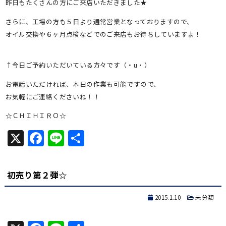
昨日もたくさんの方にご来店いただきました★
さらに、工場の方も５日より通常営業となっておりますので、
オイル交換や６ヶ月点検などでのご来店もお待ちしていますよ！
↑今日ご予約いただいている方々です（・u・）
お電話いただければ、本日の作業も可能ですので、
お気軽にご連絡くださいね！！
☆ＣＨＩＨＩＲＯ☆
X
Facebook
Line
共
有
初売り第２弾☆
2015.1.10
未分類