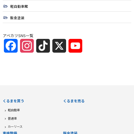
軽自動車館
鈑金塗装
アベカツSNS一覧
Facebook
Instagram
TikTok
X
YouTube
Channel
くるまを買う
くるまを売る
軽自動車
普通車
カーリース
車検整備
鈑金塗装