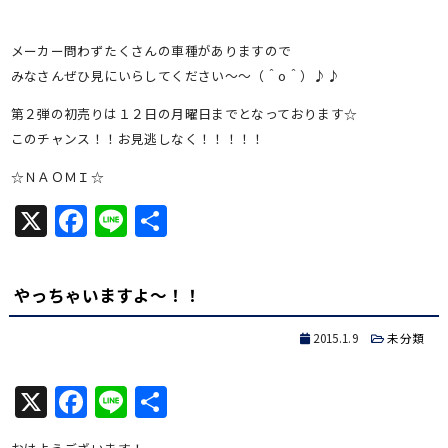
メーカー問わずたくさんの車種がありますので
みなさんぜひ見にいらしてください～～（＾o＾）♪♪
第２弾の初売りは１２日の月曜日までとなっております☆
このチャンス！！お見逃しなく！！！！！
☆ＮＡＯＭＩ☆
X
Facebook
Line
共
有
やっちゃいますよ～！！
2015.1.9
未分類
X
Facebook
Line
共
有