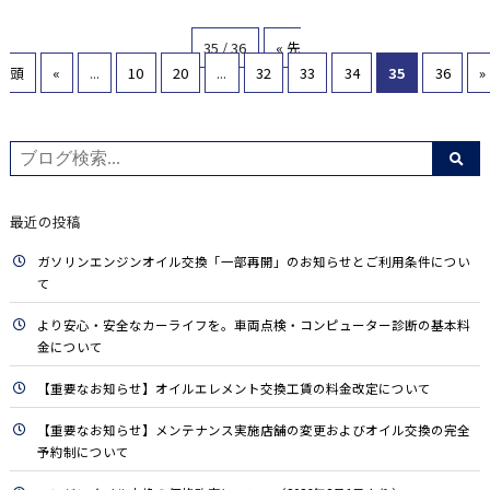
35 / 36
« 先
頭
«
...
10
20
...
32
33
34
35
36
»
最近の投稿
ガソリンエンジンオイル交換「一部再開」のお知らせとご利用条件につい
て
より安心・安全なカーライフを。車両点検・コンピューター診断の基本料
金について
【重要なお知らせ】オイルエレメント交換工賃の料金改定について
【重要なお知らせ】メンテナンス実施店舗の変更およびオイル交換の完全
予約制について