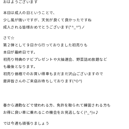
おはようございます
本日は成人の日ということで、
少し風が強いですが、天気が良くて良かったですね
成人される皆様おめでとうございます(*^_^*)ノ
さて☆
第２弾として９日から行っておりました初売りも
本日が最終日です。
初売り特典のナビプレゼントや大抽選会、野菜詰め放題など
も最後となります。
初売り価格でのお買い得車もまだまだ沢山ございますので
是非皆さんのご来店お待ちしております(^O^)
春から通勤などで使われる方、免許を取られて練習される方も
お得に良い車に乗れるこの機会をお見逃しなく(^_^)v♪
では今週も頑張りましょう