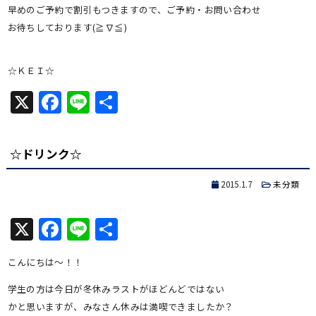
早めのご予約で割引もつきますので、ご予約・お問い合わせ
お待ちしております(≧∇≦)
☆ＫＥＩ☆
X
Facebook
Line
共
有
☆ドリンク☆
2015.1.7
未分類
X
Facebook
Line
共
有
こんにちは～！！
学生の方は今日が冬休みラストがほどんどではない
かと思いますが、みなさん休みは満喫できましたか？