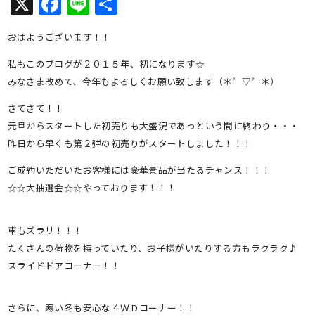
X
Facebook
Line
共
有
おはようございます！！
私もこのブログが２０１５年、初になります☆
みなさま改めて、今年もよろしくお願い致します（＊゜▽゜＊）
さてさて！！
元旦からスタートした初売りも大盛況であっという間に終わり・・・
昨日から早くも第２弾の初売りがスタートしました！！！
ご成約いただいたお客様には豪華景品が当たるチャンス！！！
☆☆大抽選会☆☆やっております！！！
車もズラリ！！！
たくさんの荷物を持っていたり、お子様がいたりする方もラクラク♪
スライドドアコーナー！！
さらに、寒い冬も安心な４ＷＤコーナー！！