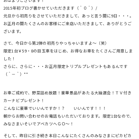
おはようございます！
2015年初ブログ書かせていただきます（＾０＾）/
元旦から初売りをさせていただきまして、あっと言う間に9日・・・。
お正月の間たくさんのお客様にご来店いただきまして、ありがとうご
ざいます。
さて、今日から第2弾の初売りやっちゃいますよ～（笑）
限定1台￥59・8の目玉車をはじめ、お得なお車をたくさんご用意しま
した！
さらに、さらに・・・お正月限定トリプルプレゼントもあるんです
（＾－＾）**
お車ご成約で、野菜詰め放題！豪華景品があたる大抽選会！ＴＶ付き
カーナビプレゼント！
こんなに豪華でいいんですか！？ いいんです！！！
朝からお問い合わせのお電話もいただいております。限定1台なので、
みなさまいそいでアベカツへＧＯ～！
そして、昨日に引き続き本日こんなにたくさんのみなさまにピカピカ