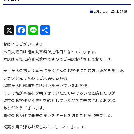
2015.1.6
未分類
X
Facebook
Line
共
有
おはようございます☆
本日火曜日は軽自動車館が定休日となっております。
本店は元気に絶賛営業中ですのでご来店お待ちしております。
元旦からの初売り本当にたくさんのお客様にご来店いただきました。
チラシを見て初めてご来店のお客様、
以前から阿部勝をご利用いただいているお客様、
そして私が書類を説明させていただく中で多いなと感じたのが
既存のお客様から弊社を紹介していただきご来店されたお客様。
ありがとうございます。
皆様のおかげで幸先の良いスタートを切ることが出来ました。
初売り第２弾もお楽しみに+.(,,・ω・,,)ノ。+.