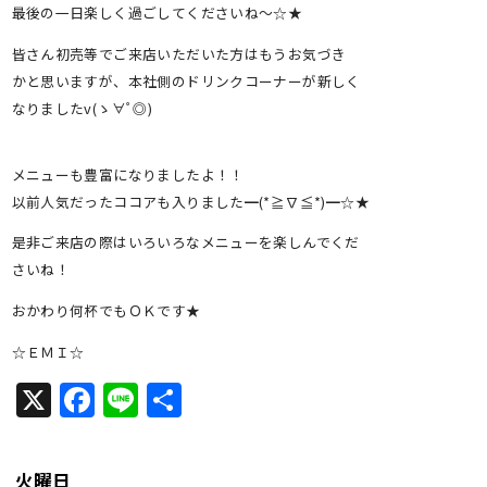
最後の一日楽しく過ごしてくださいね～☆★
皆さん初売等でご来店いただいた方はもうお気づき
かと思いますが、本社側のドリンクコーナーが新しく
なりましたv(ゝ∀ﾟ◎)
メニューも豊富になりましたよ！！
以前人気だったココアも入りました━(*≧∇≦*)━☆★
是非ご来店の際はいろいろなメニューを楽しんでくだ
さいね！
おかわり何杯でもＯＫです★
☆ＥＭＩ☆
X
Facebook
Line
共
有
火曜日