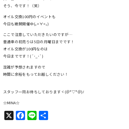
そう、今です！（笑）
オイル交換100円のイベントも
今日も絶賛開催中(｡>∀<｡)
ここで注意していただきたいのですが…
普通車の初売りは5日の月曜日までです！
オイル交換が100円なのは
今日までです！(´･_･`)
混雑が予想されますので
時間に余裕をもってお越しください！
スタッフ一同お待ちしておりますヾ(＠°▽°＠)ﾉ
☆MINA☆
X
Facebook
Line
共
有