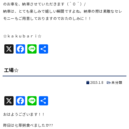
のお車を、納車させていただきます（＾０＾）/
納車は、とても楽しみで嬉しい瞬間ですよね。納車の際は素敵なセレ
モニーもご用意しておりますのでおたのしみに！！
☆ｋａｋｕｂａｒｉ☆
X
Facebook
Line
共
有
工場☆
2015.1.8
未分類
X
Facebook
Line
共
有
おはようございます！！
昨日は七草粥食べましたか??