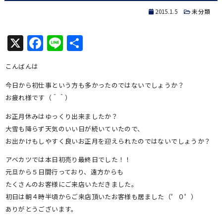
2015.1.5
未分類
X
Facebook
Line
共
有
こんばんは
今日から初仕事という方も多かったのではないでしょうか？
お疲れ様です（＾＾）
お正月休みはゆっくり出来ましたか？
大雪も降らず天気のいい日が続いていたので、
お出かけもしやすく良いお正月を迎えられたのではないでしょうか？
アベカツでは本日初売り最終日でした！！
元旦から５日間行っており、遠方からも
たくさんのお客様にご来店いただきました。
初日は朝４時半頃からご来店頂いたお客様も居ました（゜０゜）
ありがとうございます。