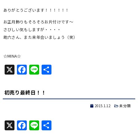
ありがとうございます！！！！！！
お正月飾りもそろそろお片付けです～
さびしい気もしますが・・・・
助六さん、また来年会いましょう（笑）
☆MINA☆
X
Facebook
Line
共
有
初売り最終日！！
2015.1.12
未分類
X
Facebook
Line
共
有