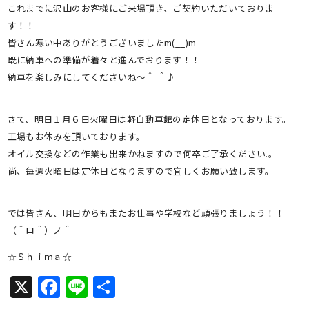
これまでに沢山のお客様にご来場頂き、ご契約いただいておりま
す！！
皆さん寒い中ありがとうございましたm(__)m
既に納車への準備が着々と進んでおります！！
納車を楽しみにしてくださいね～＾ ＾♪
さて、明日１月６日火曜日は軽自動車館の定休日となっております。
工場もお休みを頂いております。
オイル交換などの作業も出来かねますので何卒ご了承ください.。
尚、毎週火曜日は定休日となりますので宜しくお願い致します。
では皆さん、明日からもまたお仕事や学校など頑張りましょう！！
（＾ロ＾）ノ＾
☆Ｓｈｉｍａ☆
X
Facebook
Line
共