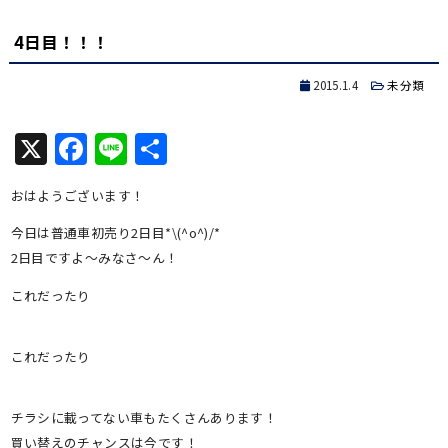
有
4日目！！！
2015.1.4
未分類
X
Facebook
Line
共
有
おはようございます！
今日は普通車初売り2日目*\(^o^)/*
2日目ですよ～みなさ～ん！
これだったり
これだったり
チラシに載ってない車もたくさんあります！
買い替えのチャンスは今です！