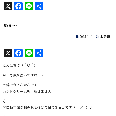
X
Facebook
Line
共
有
めぇ～
2015.1.11
未分類
X
Facebook
Line
共
有
こんにちは（＾Ｏ＾）
今日も風が強いですね・・・
乾燥でかっさかさです
ハンドクリームを手放せません
さて！
軽自動車館の初売第２弾は今日で３日目です（゜▽゜）♪