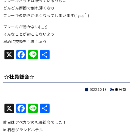
ブレーキパッドは使っているうちに
どんどん摩擦で削れ薄くなり
ブレーキの効きが悪くなってしまいます(´;ω;｀)
ブレーキが効かない(-_-;)
そんなことが起こらないよう
早めに交換をしましょう
X
Facebook
Line
共
有
☆社員総会☆
2022.10.13
未分類
X
Facebook
Line
共
有
昨日はアベカツの社員総会でした！
in 石巻グランドホテル