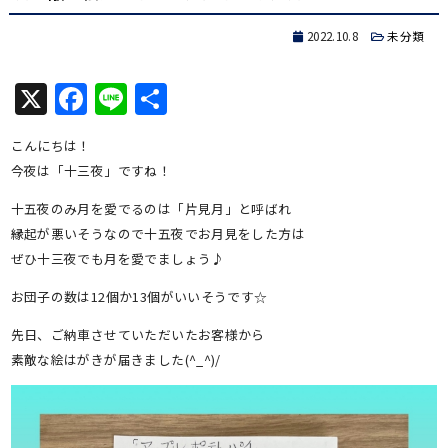
2022.10.8
未分類
X
Facebook
Line
共
有
こんにちは！
今夜は「十三夜」ですね！
十五夜のみ月を愛でるのは「片見月」と呼ばれ
縁起が悪いそうなので十五夜でお月見をした方は
ぜひ十三夜でも月を愛でましょう♪
お団子の数は12個か13個がいいそうです☆
先日、ご納車させていただいたお客様から
素敵な絵はがきが届きました(^_^)/