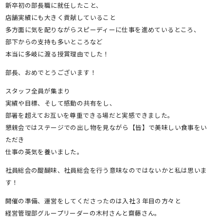
新卒初の部長職に就任したこと、
店舗実績にも大きく貢献していること
多方面に気を配りながらスピーディーに仕事を進めているところ、
部下からの支持も多いところなど
本当に多岐に渡る授賞理由でした！
部長、おめでとうございます！
スタッフ全員が集まり
実績や目標、そして感動の共有をし、
部署を超えてお互いを尊重できる場だと実感できました。
懇親会ではステージでの出し物を見ながら【皆】で美味しい食事をい
ただき
仕事の英気を養いました。
社員総会の醍醐味、社員総会を行う意味なのではないかと私は思いま
す！
開催の準備、運営をしてくださったのは入社３年目の方々と
経営管理部グループリーダーの木村さんと齋藤さん。