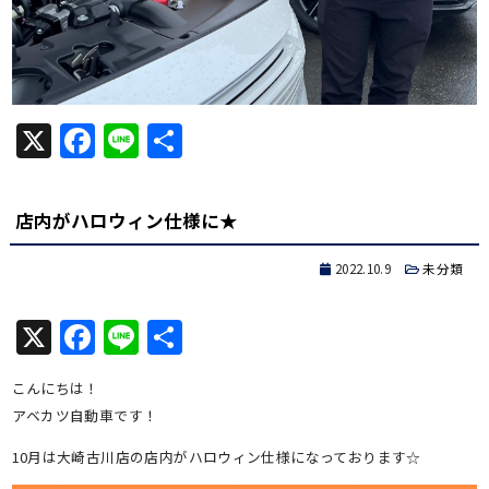
X
Facebook
Line
共
有
店内がハロウィン仕様に★
2022.10.9
未分類
X
Facebook
Line
共
有
こんにちは！
アベカツ自動車です！
10月は大崎古川店の店内がハロウィン仕様になっております☆