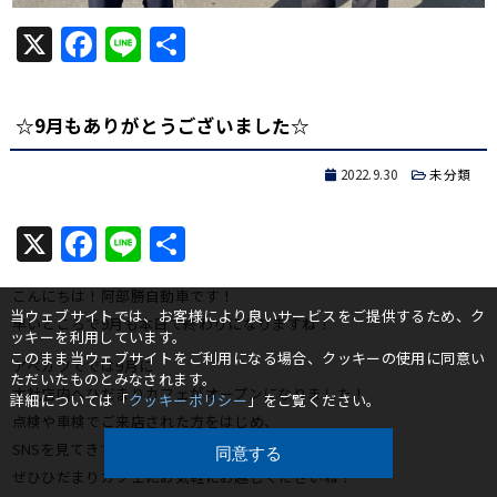
X
Facebook
Line
共
有
☆9月もありがとうございました☆
2022.9.30
未分類
X
Facebook
Line
共
有
こんにちは！阿部勝自動車です！
当ウェブサイトでは、お客様により良いサービスをご提供するため、ク
早いところで9月も本日で終わりになりますね！
ッキーを利用しています。
このまま当ウェブサイトをご利用になる場合、クッキーの使用に同意い
アベカツででは9月に
ただいたものとみなされます。
本社店内へひだまりカフェがオープンになりました！
詳細については「
クッキーポリシー
」をご覧ください。
点検や車検でご来店された方をはじめ、
SNSを見てきていただいた方もいらっしゃいました！
同意する
ぜひひだまりカフェにお気軽にお越しくださいね！