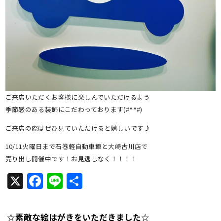
ご来店いただくお客様に楽しんでいただけるよう
季節感のある装飾にこだわっております(#^^#)
ご来店の際はぜひ見ていただけると嬉しいです♪
10/11火曜日まで石巻軽自動車館と大崎古川店で
売り出し開催中です！お見逃しなく！！！！
X
Facebook
Line
共
有
☆素敵な絵はがきをいただきました☆