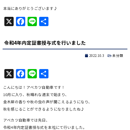
本当にありがとうございます♪
X
Facebook
Line
共
有
令和4年内定証書授与式を行いました
2022.10.3
未分類
X
Facebook
Line
共
有
こんにちは！アベカツ自動車です！
10月に入り、秋晴れな週末で始まり、
金木犀の香りや秋の虫の声が聞こえるようになり、
秋を感じることができるようになりましたね♪
アベカツ自動車では先日、
令和4年内定証書授与式を本社にて行いました。