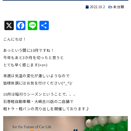
2022.10.2
未分類
X
Facebook
Line
共
有
こんにちは！
あっという間に10月ですね！
今年もあと3か月を切ったと思うと
とても早く感じます(+o+)
来週は気温の変化が激しいようなので
皆様体調にはお気を付けください(^_^)/
10月は稲刈りシーズンということで、、、
石巻軽自動車館・大崎古川店の二店舗で
軽トラ・軽バンの売り出しを開催しております♪