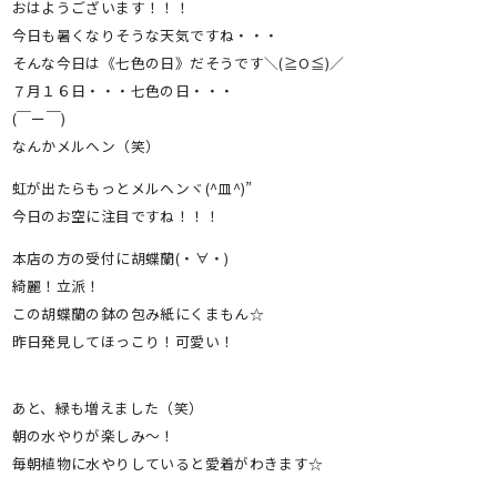
おはようございます！！！
今日も暑くなりそうな天気ですね・・・
そんな今日は《七色の日》だそうです＼(≧O≦)／
７月１６日・・・七色の日・・・
(￣ー￣)
なんかメルヘン（笑）
虹が出たらもっとメルヘンヾ(^皿^)”
今日のお空に注目ですね！！！
本店の方の受付に胡蝶蘭(・∀・)
綺麗！立派！
この胡蝶蘭の鉢の包み紙にくまもん☆
昨日発見してほっこり！可愛い！
あと、緑も増えました（笑）
朝の水やりが楽しみ～！
毎朝植物に水やりしていると愛着がわきます☆