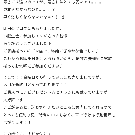
寒さには強いのですが、暑さにはとても弱いです。。。
東北人だからなのか。。。？
早く涼しくならないかなぁ～(-_-;)
昨日のブログにもありましたが、
お誕生会に参加してくださった皆様
ありがとうございました♪
ご家族揃ってのご来店で、終始にぎやかな会でした♪
これからお誕生日を迎えられるかたも、是非ご夫婦やご家族
揃ってお気軽にご参加ください♪
そして！！金曜日から行っていました売り出しですが、
本日が最終日となっております！！
ご購入車にナビプレゼント☆とチラシにも載っていますが
大好評です
ナビがあると、迷わず行きたいところに案内してくれるので
とっても便利♪更に時間のロスもなく、車で行ける行動範囲も
広がります！！
この機会に、ナビを付けて