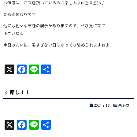
お値段は、ご来店頂いてからのお楽しみ♪(o≧∇≦)o♪
見る価値ありです！！
他にも色々な車種の展示がありますので、ぜひ見に来て
下さいね☆
今日みたいに、暑すぎない日はゆっくり眺められますね♪
X
Facebook
Line
共
有
☆癒し！！
2014.7.16
未分類
X
Facebook
Line
共
有