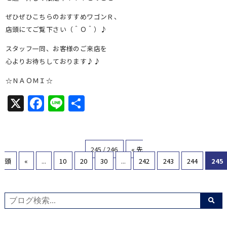
ぜひぜひこちらのおすすめワゴンＲ、
店頭にてご覧下さい（＾Ｏ＾）♪
スタッフ一同、お客様のご来店を
心よりお待ちしております♪♪
☆ＮＡＯＭＩ☆
X
Facebook
Line
共
有
245 / 246
« 先
頭
«
...
10
20
30
...
242
243
244
245