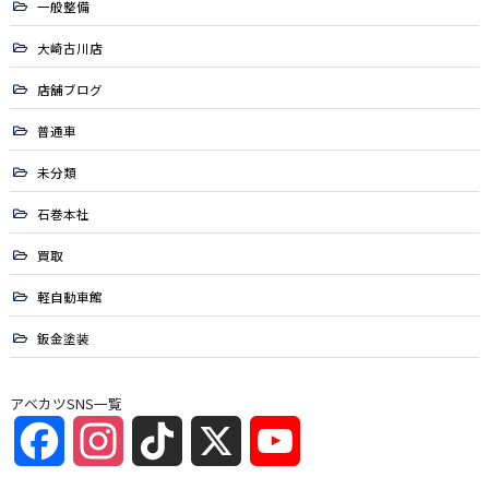
一般整備
大崎古川店
店舗ブログ
普通車
未分類
石巻本社
買取
軽自動車館
鈑金塗装
アベカツSNS一覧
Facebook
Instagram
TikTok
X
YouTube