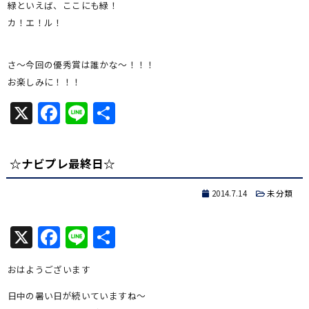
緑といえば、ここにも緑！
カ！エ！ル！
さ～今回の優秀賞は誰かな～！！！
お楽しみに！！！
X
Facebook
Line
共
有
☆ナビプレ最終日☆
2014.7.14
未分類
X
Facebook
Line
共
有
おはようございます
日中の暑い日が続いていますね～