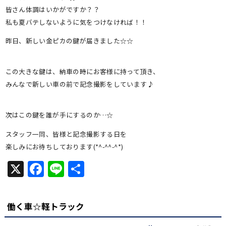
皆さん体調はいかがですか？？
私も夏バテしないように気をつけなければ！！
昨日、新しい金ピカの鍵が届きました☆☆
この大きな鍵は、納車の時にお客様に持って頂き、
みんなで新しい車の前で記念撮影をしています♪
次はこの鍵を誰が手にするのか…☆
スタッフ一同、皆様と記念撮影する日を
楽しみにお待ちしております(*^-^^-^*)
X
Facebook
Line
共
有
働く車☆軽トラック