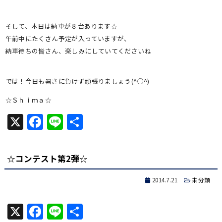
そして、本日は納車が８台あります☆
午前中にたくさん予定が入っていますが、
納車待ちの皆さん、楽しみにしていてくださいね
では！今日も暑さに負けず頑張りましょう(^○^)
☆Ｓｈｉｍａ☆
X
Facebook
Line
共
有
☆コンテスト第2弾☆
2014.7.21
未分類
X
Facebook
Line
共