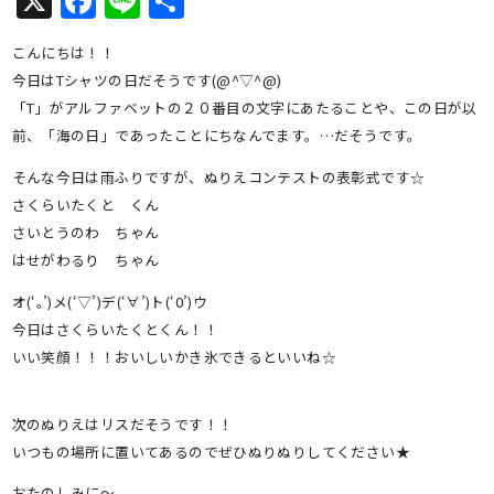
X
Facebook
Line
共
有
こんにちは！！
今日はTシャツの日だそうです(@^▽^@)
「T」がアルファベットの２０番目の文字にあたることや、この日が以
前、「海の日」であったことにちなんでます。…だそうです。
そんな今日は雨ふりですが、ぬりえコンテストの表彰式です☆
さくらいたくと くん
さいとうのわ ちゃん
はせがわるり ちゃん
オ(‘｡’)メ(‘▽’)デ(‘∀’)ト(‘0’)ウ
今日はさくらいたくとくん！！
いい笑顔！！！おいしいかき氷できるといいね☆
次のぬりえはリスだそうです！！
いつもの場所に置いてあるのでぜひぬりぬりしてください★
おたのしみに～