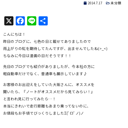
2014.7.17
未分類
X
Facebook
Line
共
有
こんにちは！
昨日のブログに、七色の日と載せてありましたので
雨上がりの虹を期待してたんですが、出ませんでしたね(>_<)
ちなみに今日は漫画の日だそうです！！
先日のブログでも紹介がありましたが、今本社の方に
軽自動車だけでなく、普通車も展示しています♪
お客様のお出迎えをしていた大坂さんに、オススメを
聞いたら、『ノートがオススメだから見てみらい！』
と言われ見に行ってみたら…！
本当にきれいで走行距離もあまり乗ってないのに、
お値段もお手頃でびっくりしましたΣ(ﾟロﾟノ)ノ