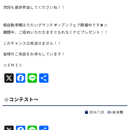
次回も是非参加してくださいね！！
軽自動車館はただいグランドオープンフェア開催中です★☆
期間中、ご成約いただきますともれなくナビプレゼント！！
このチャンスは見逃せません！！
皆様のご来店をお待ちしています！
☆ＥＭＩ☆
X
Facebook
Line
共
有
☆コンテスト～
2014.7.20
未分類