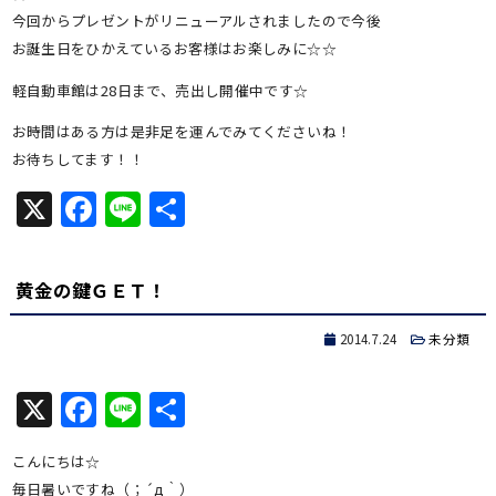
今回からプレゼントがリニューアルされましたので今後
お誕生日をひかえているお客様はお楽しみに☆☆
軽自動車館は28日まで、売出し開催中です☆
お時間はある方は是非足を運んでみてくださいね！
お待ちしてます！！
X
Facebook
Line
共
有
黄金の鍵ＧＥＴ！
2014.7.24
未分類
X
Facebook
Line
共
有
こんにちは☆
毎日暑いですね（；´д｀）