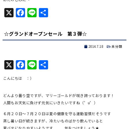
X
Facebook
Line
共
有
☆グランドオープンセール 第３弾☆
2014.7.18
未分類
X
Facebook
Line
共
有
こんにちは ：）
どんより曇り空ですが、マリーゴールドが咲き誇っております！
人間もお天気に負けず元気にいきたいですね（゜u゜）
６月２０日～７月２０日は夏の健康を守る運動習慣だそうです
蒸し暑い日が続きますが、冷たいものばかり飲んでいると
夏バテになりやすいようです．．．気をつけましょう★