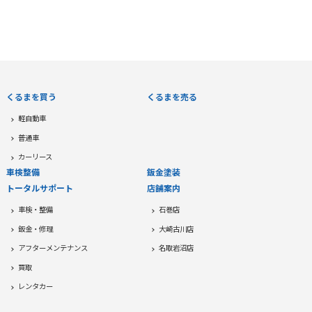
Channel
くるまを買う
くるまを売る
軽自動車
普通車
カーリース
車検整備
鈑金塗装
トータルサポート
店舗案内
車検・整備
石巻店
鈑金・修理
大崎古川店
アフターメンテナンス
名取岩沼店
買取
レンタカー