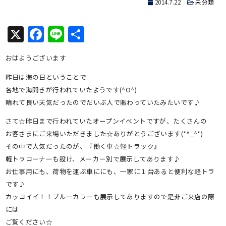
2014.7.22
未分類
X
Facebook
Line
共
有
おはようございます
昨日は海の日ということで
各地で海開きが行われていたようです(^O^)
晴れて良い天気だったのでだいぶ人で賑わっていたみたいです♪
さて☆昨日まで行われていたオープンイベントですが、たくさんの
お客さまにご来場いただきました☆ありがとうございます(*^_^*)
その中で人気だったのが、『働く車☆軽トラック』
軽トラコーナーも設け、メーカー別で展示してあります♪
お仕事用にも、荷物を運ぶ車ににも、一家に１台あると便利な軽トラ
です♪
カッコイイ！！ブルーカラーも展示してありますので是非ご来店の際
には
ご覧ください☆