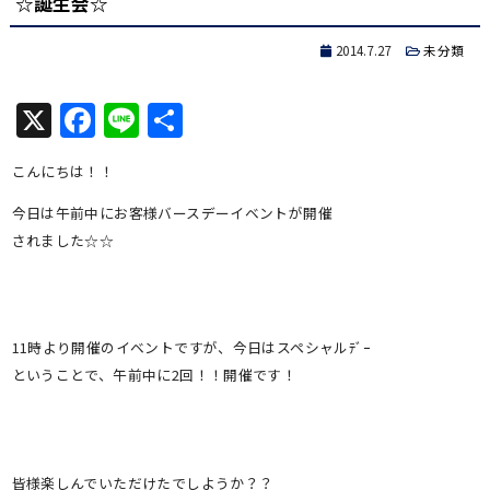
☆誕生会☆
2014.7.27
未分類
X
Facebook
Line
共
有
こんにちは！！
今日は午前中にお客様バースデーイベントが開催
されました☆☆
11時より開催のイベントですが、今日はスペシャルﾃﾞｰ
ということで、午前中に2回！！開催です！
皆様楽しんでいただけたでしようか？？