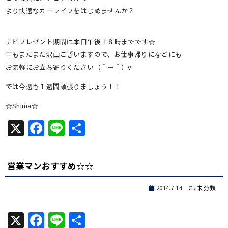
より快適なカーライフをはじめませんか？
ナビプレゼント期間は本日午後１８時までです☆
車もまだまだ沢山ございますので、お仕事帰りになどにも
お気軽にお立ち寄りください（＾－＾）v
では今週も１週間頑張りましょう！！
☆Shima☆
X
Facebook
Line
共
有
営業マンおすすめ☆☆
2014.7.14
未分類
X
Facebook
Line
共